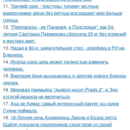
11.
Триумф скин - текстуры: почему честные
макроснимки звезд без ретуши восхищают мир больше
глянца.
12.
"Препараты - не Панацея, а Подспорье": как 54-
летняя Светлана Пермякова сбросила 25 кг без иллюзий
и жестких диет.
13.
Назад в 90-е: зажигательная степ - аэробика в FH на
Блюхера.
14.
Иногда одна цель может полностью изменить
человека.
15.
Виктория боня высказалась о запуске нового Бренда
лерчек.
16.
Мировая премьера "дьявол носит Prada 2", и Энн
хэтэуэй решила не мелочиться.
17.
Ана де Армас самый интересный ракурс на сидни
Суини поймала.
18.
19-Летняя дочь Анджелины Джоли и Брэда питта
Шайло поразила поклонников сходством со своей