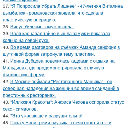
37.
"Я Попросила Убрать Лишнее" - 47-летняя Виталина
цымбалюк - романовская заявила, что сделала
пластическую операцию.
38.
Винус Уильямс замуж вышла.
39.
Валя карнавал тайно вышла замуж и показала
кольцо на левой руке.
40.
Во время разговора на съёмках Аманда сейфрид в
шутливой форме затронула тему пластики.
41.
Ирина Дубцова поделилась кадрами с отдыха на
Мальдивах, где продемонстрировала отличную
физическую форму.
42.
В Москве поймали "Ресторанного Маньяка" - он
совершал нападения на женщин во время свиданий в
престижных ресторанах.
43.
"Иллюзия Красоты": Анфиса Чехова оспорила статус
секс - символов.
44.
"Это ужасающе и разрушительно!
45.
Пока у Бони гремит музыка, свечи горят и гости