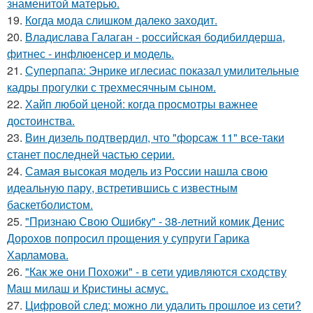
знаменитой матерью.
19.
Когда мода слишком далеко заходит.
20.
Владислава Галаган - российская бодибилдерша,
фитнес - инфлюенсер и модель.
21.
Суперпапа: Энрике иглесиас показал умилительные
кадры прогулки с трехмесячным сыном.
22.
Хайп любой ценой: когда просмотры важнее
достоинства.
23.
Вин дизель подтвердил, что "форсаж 11" все-таки
станет последней частью серии.
24.
Самая высокая модель из России нашла свою
идеальную пару, встретившись с известным
баскетболистом.
25.
"Признаю Свою Ошибку" - 38-летний комик Денис
Дорохов попросил прощения у супруги Гарика
Харламова.
26.
"Как же они Похожи" - в сети удивляются сходству
Маш милаш и Кристины асмус.
27.
Цифровой след: можно ли удалить прошлое из сети?