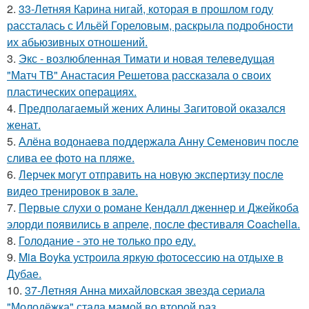
2.
33-Летняя Карина нигай, которая в прошлом году
рассталась с Ильёй Гореловым, раскрыла подробности
их абьюзивных отношений.
3.
Экс - возлюбленная Тимати и новая телеведущая
"Матч ТВ" Анастасия Решетова рассказала о своих
пластических операциях.
4.
Предполагаемый жених Алины Загитовой оказался
женат.
5.
Алёна водонаева поддержала Анну Семенович после
слива ее фото на пляже.
6.
Лерчек могут отправить на новую экспертизу после
видео тренировок в зале.
7.
Первые слухи о романе Кендалл дженнер и Джейкоба
элорди появились в апреле, после фестиваля Coachella.
8.
Голодание - это не только про еду.
9.
Mia Boyka устроила яркую фотосессию на отдыхе в
Дубае.
10.
37-Летняя Анна михайловская звезда сериала
"Молодёжка" стала мамой во второй раз.