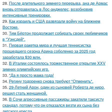
28.
После длительного зимнего перерыва, ана де Армас
вновь отправилась в Лос-анджелес, возобновив
интенсивные тренировки.
29.
Как израиль и США развязали войну на ближнем
Востоке.
30.
Тим Бёртон продолжает собирать своих любимчиков
в "Уэнсдей".
31.
Первая ракетка мира и лучшая теннисистка
прошедшего сезона Арина соболенко за 2025 год
заработала $30 млн.
32.
В Италии состоялось торжественное открытие XXV
зимних олимпийских игр.
33.
"Да я просто мама года!
34.
Регину тодоренко снова требуют "Отменить".
35.
29-Летний Арон, один из сыновей Роберта де ниро,
решил стать женщиной.
36.
В Сочи агрессивные пассажиры закатили таксисту
скандал, потому что он отказался везти их сына без
детского кресла.