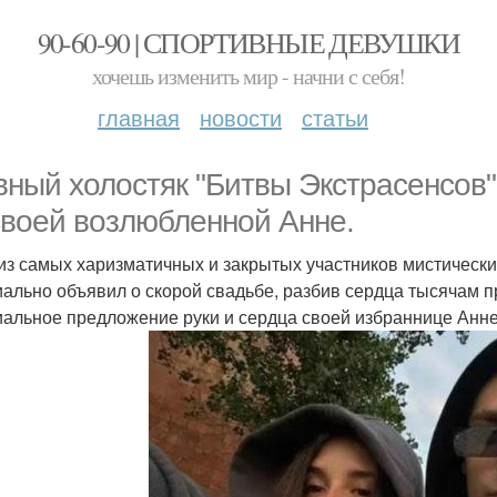
90-60-90 | СПОРТИВНЫЕ ДЕВУШКИ
хочешь изменить мир - начни с себя!
главная
новости
статьи
вный холостяк "Битвы Экстрасенсов"
своей возлюбленной Анне.
из самых харизматичных и закрытых участников мистически
ально объявил о скорой свадьбе, разбив сердца тысячам 
альное предложение руки и сердца своей избраннице Анне