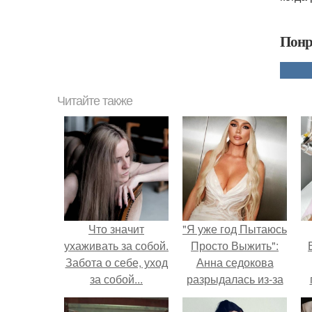
Понр
Читайте также
Что значит
"Я уже год Пытаюсь
ухаживать за собой.
Просто Выжить":
Забота о себе, уход
Анна седокова
за собой...
разрыдалась из-за
жесткой травли и
у