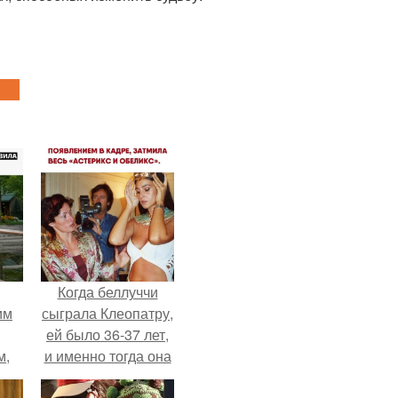
Когда беллуччи
им
сыграла Клеопатру,
ей было 36-37 лет,
м,
и именно тогда она
находилась на