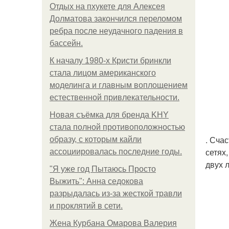
Отдых на пхукете для Алексея
Долматова закончился переломом
ребра после неудачного падения в
бассейн.
К началу 1980-х Кристи бринкли
стала лицом американского
моделинга и главным воплощением
естественной привлекательности.
Новая съёмка для бренда KHY
стала полной противоположностью
. Сча
образу, с которым кайли
сетях
ассоциировалась последние годы.
двух 
"Я уже год Пытаюсь Просто
Выжить": Анна седокова
разрыдалась из-за жесткой травли
и проклятий в сети.
Жена Курбана Омарова Валерия