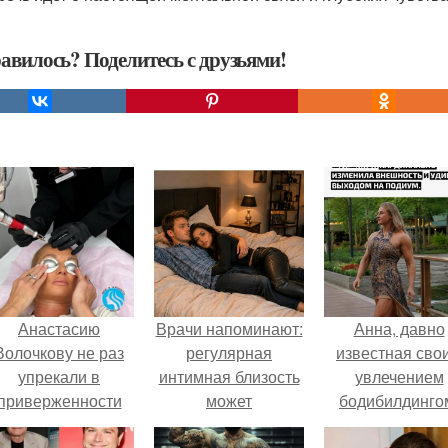
авилось? Поделитесь с друзьями!
Анастасию
Врачи напоминают:
Анна, давно
Волочкову не раз
регулярная
известная сво
упрекали в
интимная близость
увлечением
приверженности
может
бодибилдинго
старевшим бьюти -
положительно
впервые