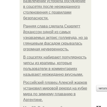
развлечений устроила обсуждение
в соцсетях после неожиданного
столкновения с правилами
безопасности.
Ранняя слава сделала Скарлетт
йоханссон одной из самых
узнаваемых актрис голливуда, но за
глянцевым фасадом скрывалась
огромная неуверенность.
В соцсетях набирают популярность
чипсы из крапивы, которые
пользователи в комментариях
называют неожиданно вкусными.
Российский пловец Алексей жарков
установил мировой рекорд на кубке
читат
мира по зимнему плаванию в
Аргентине.