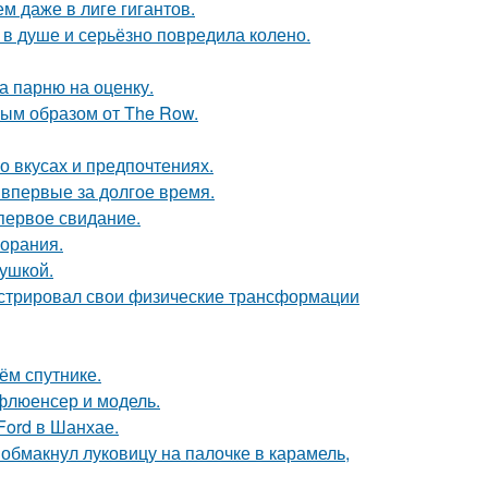
м даже в лиге гигантов.
 в душе и серьёзно повредила колено.
а парню на оценку.
ым образом от The Row.
 вкусах и предпочтениях.
впервые за долгое время.
первое свидание.
горания.
вушкой.
стрировал свои физические трансформации
ём спутнике.
флюенсер и модель.
Ford в Шанхае.
обмакнул луковицу на палочке в карамель,