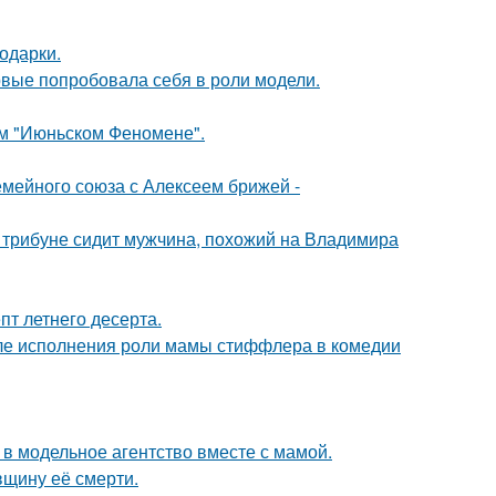
одарки.
рвые попробовала себя в роли модели.
ом "Июньском Феномене".
мейного союза с Алексеем брижей -
а трибуне сидит мужчина, похожий на Владимира
пт летнего десерта.
ле исполнения роли мамы стиффлера в комедии
 в модельное агентство вместе с мамой.
вщину её смерти.