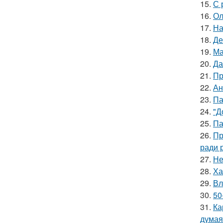
15.
С 
16.
Ол
17.
На
18.
Де
19.
Ма
20.
Да
21.
Пр
22.
Ан
23.
Па
24.
"Д
25.
Па
26.
Пр
ради 
27.
Не
28.
Ха
29.
Вл
30.
50
31.
Ка
думая