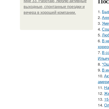
Пос
Мне 33. Работаю, люблю активные
выходные, спонтанные поездки и
1.
Быв
вечера в хорошей компании.
2.
Анн
3.
Уме
4.
Соц
5.
Люб
6.
В н
хорео
7.
В с
Ильич
8.
"Ош
9.
В и
10.
Ак
амери
11.
На
12.
Же
13.
15
14.
Ол