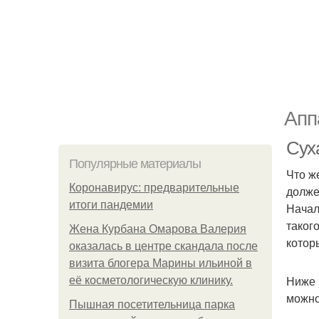
Апп
Суха
Популярные материалы
Что ж
Коронавирус: предварительные
долже
итоги пандемии
Начал
таког
Жена Курбана Омарова Валерия
котор
оказалась в центре скандала после
визита блогера Марины ильиной в
Ниже 
её косметологическую клинику.
можно
Пышная посетительница парка