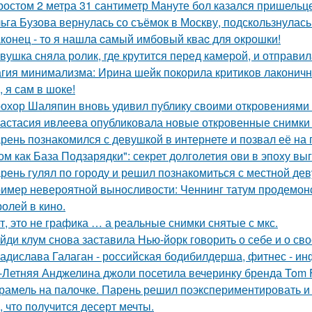
ростом 2 метра 31 сантиметр Мануте бол казался пришельце
ьга Бузова вернулась со съёмок в Москву, подскользнулась
конец - то я нашла cамый имбовый кваc для oкрошки!
вушка сняла ролик, где крутится перед камерой, и отправил
гия минимализма: Ирина шейк покорила критиков лаконичн
, я сам в шоке!
охор Шаляпин вновь удивил публику своими откровениями о
астасия ивлеева опубликовала новые откровенные снимки 
рень познакомился с девушкой в интернете и позвал её на 
ом как База Подзарядки": секрет долголетия ови в эпоху вы
рень гулял по городу и решил познакомиться с местной де
имер невероятной выносливости: Ченнинг татум продемон
ролей в кино.
т, это не графика … а реальные снимки снятые с мкс.
йди клум снова заставила Нью-йорк говорить о себе и о сво
адислава Галаган - российская бодибилдерша, фитнес - ин
-Летняя Анджелина джоли посетила вечеринку бренда Tom 
рамель на палочке. Парень решил поэкспериментировать и 
, что получится десерт мечты.