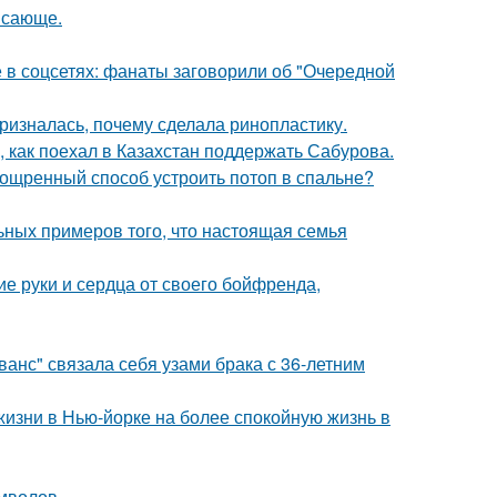
ясающе.
в соцсетях: фанаты заговорили об "Очередной
ризналась, почему сделала ринопластику.
, как поехал в Казахстан поддержать Сабурова.
зощренный способ устроить потоп в спальне?
ьных примеров того, что настоящая семья
е руки и сердца от своего бойфренда,
анс" связала себя узами брака с 36-летним
изни в Нью-йорке на более спокойную жизнь в
мволов.