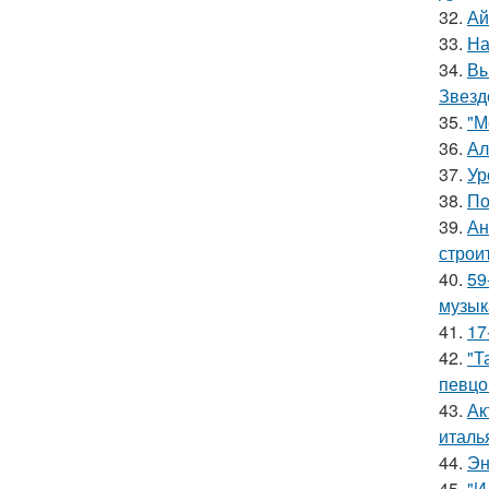
32.
Ай
33.
На
34.
Вы
Звезд
35.
"М
36.
Ал
37.
Ур
38.
По
39.
Ан
строи
40.
59
музык
41.
17
42.
"Т
певцо
43.
Ак
италь
44.
Эн
45.
"И