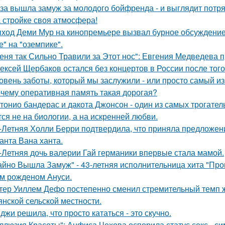
за вышла замуж за молодого бойфренда - и выглядит потр
 стройке своя атмосфера!
ход Деми Мур на кинопремьере вызвал бурное обсуждение 
е" на "оземпике".
еня так Сильно Травили за Этот нос": Евгения Медведева п
ексей Щербаков остался без концертов в России после того
овень заботы, который мы заслужили - или просто самый и
чему оперативная память такая дорогая?
тонио бандерас и дакота Джонсон - один из самых трогател
тся не на биологии, а на искренней любви.
-Летняя Холли Берри подтвердила, что приняла предложени
анта Вана ханта.
-Летняя дочь валерии Гай германики впервые стала мамой.
айно Вышла Замуж" - 43-летняя исполнительница хита "Пров
м рожденом Ануси.
тер Уиллем Дефо постепенно сменил стремительный темп ж
янской сельской местности.
джи решила, что просто кататься - это скучно.
ллюзия Красоты": Анфиса Чехова оспорила статус секс - си