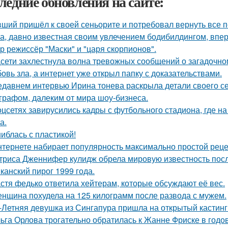
ледние обновления на сайте:
ший пришёл к своей сеньорите и потребовал вернуть все п
а, давно известная своим увлечением бодибилдингом, впе
р режиссёр "Маски" и "царя скорпионов".
сети захлестнула волна тревожных сообщений о загадочн
овь зла, а интернет уже открыл папку с доказательствами.
едавнем интервью Ирина тонева раскрыла детали своего се
графом, далеким от мира шоу-бизнеса.
оцсетях завирусились кадры с футбольного стадиона, где н
а.
иблась с пластикой!
нтернете набирает популярность максимально простой реце
триса Дженнифер кулидж обрела мировую известность пос
канский пирог 1999 года.
стя федько ответила хейтерам, которые обсуждают её вес.
нщина похудела на 125 килограмм после развода с мужем.
-Летняя девушка из Сингапура пришла на открытый кастинг
ьга Орлова трогательно обратилась к Жанне Фриске в годо