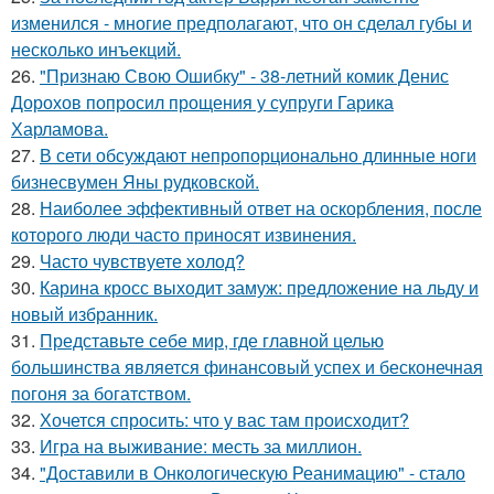
изменился - многие предполагают, что он сделал губы и
несколько инъекций.
26.
"Признаю Свою Ошибку" - 38-летний комик Денис
Дорохов попросил прощения у супруги Гарика
Харламова.
27.
В сети обсуждают непропорционально длинные ноги
бизнесвумен Яны рудковской.
28.
Наиболее эффективный ответ на оскорбления, после
которого люди часто приносят извинения.
29.
Часто чувствуете холод?
30.
Карина кросс выходит замуж: предложение на льду и
новый избранник.
31.
Представьте себе мир, где главной целью
большинства является финансовый успех и бесконечная
погоня за богатством.
32.
Хочется спросить: что у вас там происходит?
33.
Игра на выживание: месть за миллион.
34.
"Доставили в Онкологическую Реанимацию" - стало