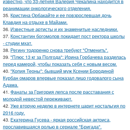
известно, что 33-летняя Валерия Чекалина находится в
реанимации онкологического отделения.
35.
Кристина Орбакайте и ее повзрослевшая дочь
Клавдия на отдыхе в Майами.
36.
Известные артисты и их знаменитые наследники.
37.
Константин богомолов покидает пост ректора школы
- студии мхат.
38.
Регину тодоренко снова требуют "Отменить".
39.
"Плюс 13 кг за Полгода": Ирина Горбачева разделась
перед камерой, чтобы показать себя с новым весом.
40.
"Копия Теоны": бывший муж Ксении Бородиной
Курбан омаров впервые показал лицо годовалого сына
Адама.
41.
Фанаты за Григория лепса после расставания с
молодой невестой переживают.
42.
Уже вторую неделю в интернете царит ностальгия по
2016 году.
43.
Екатерина Гусева - яркая российская актриса,
прославившаяся ролью в сериале "Бригада".