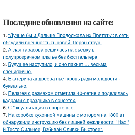
Последние обновления на сайте:
1.
"Лучше бы и Дальше Продолжала их Прятать": в сети
обсудили внешность сыновей Шерон стоун.
2.
Аглая тарасова решилась на съемку в
полупрозрачном платье без бюстгальтера.
3.
Будущее наступило, и оно пахнет … весьма
специфично.
4.
Екатерина андреева пьёт кровь ради молодости -
буквально.
5.
Пелагея с размахом отметила 40-летие и поделилась
кадрами с праздника в соцсетях.
6.
С * ксуализация в спорте всё.
7.
На коробке кухонной машины с мотором на 1800 вт
обнаружили инструкцию без лишней вежливости: "Нах *
й Тесто Сильнее, Взбивай Сливки Быстрее".