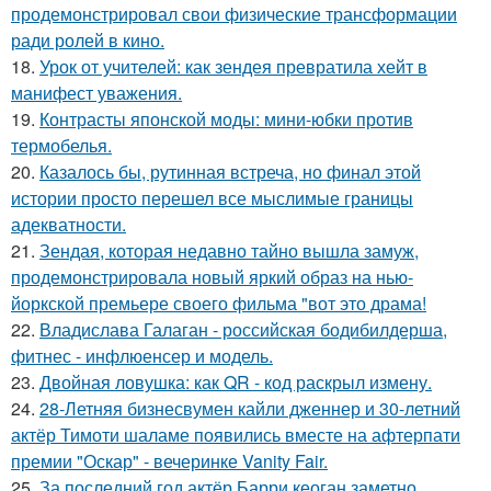
продемонстрировал свои физические трансформации
ради ролей в кино.
18.
Урок от учителей: как зендея превратила хейт в
манифест уважения.
19.
Контрасты японской моды: мини-юбки против
термобелья.
20.
Казалось бы, рутинная встреча, но финал этой
истории просто перешел все мыслимые границы
адекватности.
21.
Зендая, которая недавно тайно вышла замуж,
продемонстрировала новый яркий образ на нью-
йоркской премьере своего фильма "вот это драма!
22.
Владислава Галаган - российская бодибилдерша,
фитнес - инфлюенсер и модель.
23.
Двойная ловушка: как QR - код раскрыл измену.
24.
28-Летняя бизнесвумен кайли дженнер и 30-летний
актёр Тимоти шаламе появились вместе на афтерпати
премии "Оскар" - вечеринке Vanity Fair.
25.
За последний год актёр Барри кеоган заметно