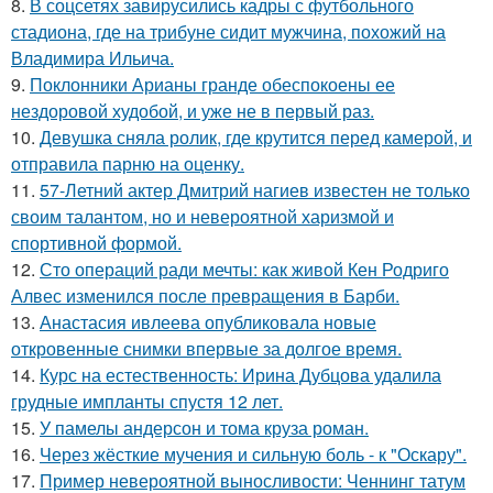
8.
В соцсетях завирусились кадры с футбольного
стадиона, где на трибуне сидит мужчина, похожий на
Владимира Ильича.
9.
Поклонники Арианы гранде обеспокоены ее
нездоровой худобой, и уже не в первый раз.
10.
Девушка сняла ролик, где крутится перед камерой, и
отправила парню на оценку.
11.
57-Летний актер Дмитрий нагиев известен не только
своим талантом, но и невероятной харизмой и
спортивной формой.
12.
Сто операций ради мечты: как живой Кен Родриго
Алвес изменился после превращения в Барби.
13.
Анастасия ивлеева опубликовала новые
откровенные снимки впервые за долгое время.
14.
Курс на естественность: Ирина Дубцова удалила
грудные импланты спустя 12 лет.
15.
У памелы андерсон и тома круза роман.
16.
Через жёсткие мучения и сильную боль - к "Оскару".
17.
Пример невероятной выносливости: Ченнинг татум