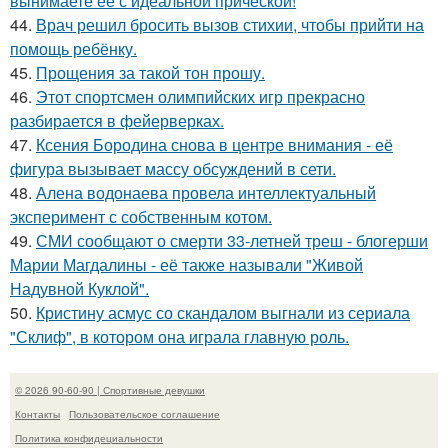
вынимаете её с идеальной причёской!
44.
Врач решил бросить вызов стихии, чтобы прийти на
помощь ребёнку.
45.
Прощения за такой тон прошу.
46.
Этот спортсмен олимпийских игр прекрасно
разбирается в фейерверках.
47.
Ксения Бородина снова в центре внимания - её
фигура вызывает массу обсуждений в сети.
48.
Алена водонаева провела интеллектуальный
эксперимент с собственным котом.
49.
СМИ сообщают о смерти 33-летней треш - блогерши
Марии Магдалины - её также называли "Живой
Надувной Куклой".
50.
Кристину асмус со скандалом выгнали из сериала
"Склиф", в котором она играла главную роль.
© 2026 90-60-90 | Спортивные девушки
Контакты
Пользовательское соглашение
Политика конфидециальности