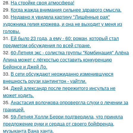
28.
На стройке своя атмосфера!
29.
Когда жажда внимания сильнее здравого смысла.
30.
Недавно я увидела картину "Лишённые рая"
художника гелия коржева, и она не выходит у меня из
головы.
31.
Ей было 23 года, а ему - 60: роман, который стал
предметом обсуждения по всей стране.
32.
60-Летняя экс - солистка группы "Комбинация" Алёна
Апина может с лёгкостью составить конкуренцию
Бейонсе и Джей Ло.
33.
В сети обсуждают неожиданно изменившуюся
внешность роузи хантингтон - уайтли.
34.
Джей александр после пережитого инсульта не
может ходить.
35.
Анастасия волочкова опровергла слухи о лечении за
границей.
36.
59-Летняя Холли Берри подтвердила, что приняла
предложение руки и сердца от своего бойфренда,
музыканта Вана ханта.