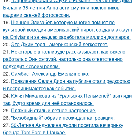
18.
"Спровоцировали Слухи о Романе" - 44-летний Дима
Билан и 35-летняя Анна асти смутили поклонников
кадрами свежей фотосессии.
19.
Шеннон Элизабет, которую многие помнят по
культовой комедии американский пирог, создала аккаунт
на Onlyfans и за неделю заработала миллион долларов.
20.
Это Джим торп - американский легкоатлет.
21.
Некоторые в голливуде рассказывают, как тяжело
работать с Энн хэтэуэй, настолько она ответственно
подходит к своим ролям.
22.
Самбист Александр Емельяненко:
23.
Появления Селин Дион на публике стали редкостью
и воспринимаются как событие.
24.
Юлия Михалкова из "Уральских Пельменей" выглядит
так, будто время для неё остановилось.
25.
Пляжный стиль и летнее настроение.
26.
"Безобидный" образ и неожиданная реакция.
27.
50-Летняя Анджелина джоли посетила вечеринку
бренда Tom Ford в Шанхае.