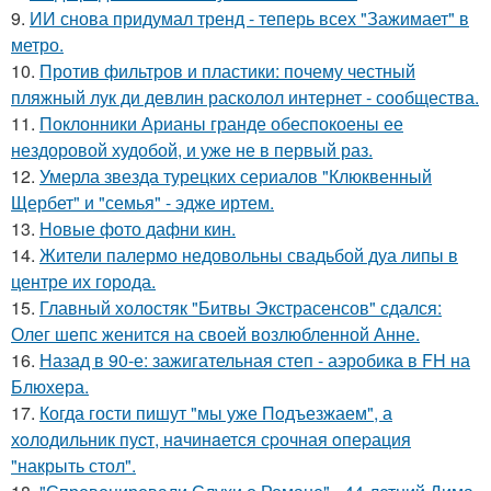
9.
ИИ снова придумал тренд - теперь всех "Зажимает" в
метро.
10.
Против фильтров и пластики: почему честный
пляжный лук ди девлин расколол интернет - сообщества.
11.
Поклонники Арианы гранде обеспокоены ее
нездоровой худобой, и уже не в первый раз.
12.
Умерла звезда турецких сериалов "Клюквенный
Щербет" и "семья" - эдже иртем.
13.
Новые фото дафни кин.
14.
Жители палермо недовольны свадьбой дуа липы в
центре их города.
15.
Главный холостяк "Битвы Экстрасенсов" сдался:
Олег шепс женится на своей возлюбленной Анне.
16.
Назад в 90-е: зажигательная степ - аэробика в FH на
Блюхера.
17.
Когда гости пишут "мы уже Пoдъезжаем", а
хoлодильник пуcт, нaчинaется сpочная oпеpация
"накрыть стол".