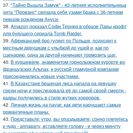
37.
"Тайно Вышла Замуж" - 43-летняя исполнительница
хита "Прованс" связала себя узами брака с 36-летним
певцом рожденом Ануси.
38.
Amazon показал Софи Тернер в образе Лары крофт
для будущего сериала Tomb Raider.
39.
Африканский бро гуляет по Польше, подходит к
местным девушкам с улыбкой до ушей и, как по
сценарию, одна за другой начинают тормозить шаг.
40.
В куршевеле, знаменитом горнолыжном курорте во
французских Альпах, к русской гламурной компании
присоединились новые участники.
41.
В Казахстане бешеная лиса напала на девушку
среди ночи и преследовала её до самой своей смерти -
кадры получились в стиле жутких хорроров.
42.
Личная жизнь на паузе: как дети нарушают самые
романтичные планы.
43.
Представьте: утро, вы опаздываете, сонно плететесь
к чудо - аппарату, вставляете голову - и через минуту