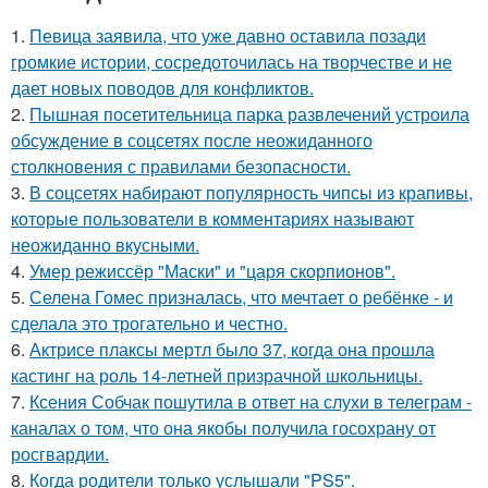
1.
Певица заявила, что уже давно оставила позади
громкие истории, сосредоточилась на творчестве и не
дает новых поводов для конфликтов.
2.
Пышная посетительница парка развлечений устроила
обсуждение в соцсетях после неожиданного
столкновения с правилами безопасности.
3.
В соцсетях набирают популярность чипсы из крапивы,
которые пользователи в комментариях называют
неожиданно вкусными.
4.
Умер режиссёр "Маски" и "царя скорпионов".
5.
Селена Гомес призналась, что мечтает о ребёнке - и
сделала это трогательно и честно.
6.
Актрисе плаксы мертл было 37, когда она прошла
кастинг на роль 14-летней призрачной школьницы.
7.
Ксения Собчак пошутила в ответ на слухи в телеграм -
каналах о том, что она якобы получила госохрану от
росгвардии.
8.
Когда родители только услышали "PS5".