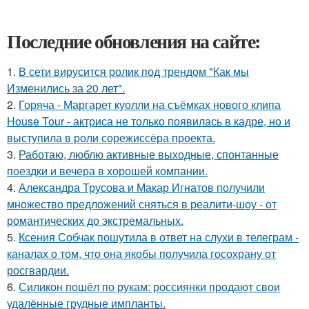
Последние обновления на сайте:
1.
В сети вирусится ролик под трендом "Как мы
Изменились за 20 лет".
2.
Горяча - Маргарет куолли на съёмках нового клипа
House Tour - актриса не только появилась в кадре, но и
выступила в роли сорежиссёра проекта.
3.
Работаю, люблю активные выходные, спонтанные
поездки и вечера в хорошей компании.
4.
Александра Трусова и Макар Игнатов получили
множество предложений сняться в реалити-шоу - от
романтических до экстремальных.
5.
Ксения Собчак пошутила в ответ на слухи в телеграм -
каналах о том, что она якобы получила госохрану от
росгвардии.
6.
Силикон пошёл по рукам: россиянки продают свои
удалённые грудные импланты.