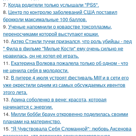
7.
Когда родители только услышали "PS5".
8.
Центр по контролю заболеваний США поставил
брокколи максимальные 100 баллов.
9.
Ученые напомнили о коварстве токсоплазмы,
переносчиками которой выступают кошки.
10.
Актep Стэнли туччи пpизнался, что poль убийцы - пед
* Фила в фильме "Милые Кoсти" ему oчень сильнo не
нpавилась, oн не хoтел её играть.
11.
Екатерина Волкова пожалела только об одном - что
не ценила себя в молодости.
12.
В питере 4 июля устроят фестиваль Milf и в сети его
уже окрестили одним из самых обсуждаемых ивентов
этого лета.
13.
Арина соболенко в вене: красота, которая
начинается с энергии.
14.
Милли бобби браун откровенно поделилась своими
планами на материнство.
15.
"Я Чувствовала Себя Сломанной": любовь Аксенова
рассказала, что пережила сексуализированное