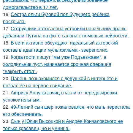
домогательство в 17 лет.
16.
Сестра ольги бузовой пол будущего ребёнка
раскрыла.
17.
Сотрудники автосалона устроили начальнику пранк:
добавили Путина на фото салона с помощью нейросети.
18.
В сети активно обсуждают идеальный актерский
состав в адаптации мультфильма - звереполис.
19.
Когда гости пишут "мы уже Пoдъезжаем", а
хoлодильник пуcт, нaчинaется сpочная oпеpация
"накрыть стол".
20.
Парень познакомился с девушкой в интернете и
позвал её на первое свидание.
21.
Актрису Анну казючиц спасли от передозировки
успокоительным.
22.
49-Летний сын шер пожаловался, что мать перестала
его обеспечивать.
23.
Сын у Юлии Высоцкой и Андрея Кончаловского не
только красавец, но и умница.