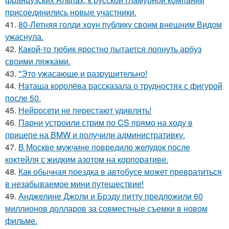
присоединились новые участники.
41.
80-Летняя голди хоун публику своим внешним Видом
ужаснула.
42.
Какой-то тюбик яростно пытается лопнуть арбуз
своими ляжками.
43.
"Это ужасающе и разрушительно!
44.
Наташа королёва рассказала о трудностях с фигурой
после 50.
45.
Нейросети не перестают удивлять!
46.
Парни устроили стрим по CS прямо на ходу в
прицепе на BMW и получили административку.
47.
В Москве мужчине повредило желудок после
коктейля с жидким азотом на корпоративе.
48.
Как обычная поездка в автобусе может превратиться
в незабываемое мини путешествие!
49.
Анджелине Джоли и Брэду питту предложили 60
миллионов долларов за совместные съемки в новом
фильме.