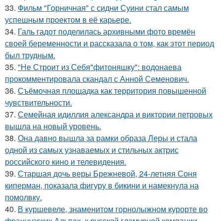
33.
Фильм "Горничная" с сидни Суини стал самым
успешным проектом в её карьере.
34.
Галь гадот поделилась архивными фото времён
своей беременности и рассказала о том, как этот период
был трудным.
35.
"Не Строит из Себя"фитоняшку": водонаева
прокомментировала скандал с Анной Семенович.
36.
Съёмочная площадка как территория повышенной
чувствительности.
37.
Семейная идиллия александра и виктории петровых
вышла на новый уровень.
38.
Она давно вышла за рамки образа Леры и стала
одной из самых узнаваемых и стильных актрис
российского кино и телевидения.
39.
Старшая дочь веры Брежневой, 24-летняя Соня
киперман, показала фигуру в бикини и намекнула на
помолвку.
40.
В куршевеле, знаменитом горнолыжном курорте во
французских Альпах, к русской гламурной компании