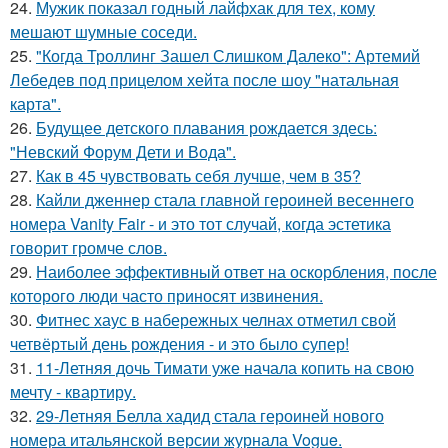
24.
Мужик показал годный лайфхак для тех, кому
мешают шумные соседи.
25.
"Когда Троллинг Зашел Слишком Далеко": Артемий
Лебедев под прицелом хейта после шоу "натальная
карта".
26.
Будущее детского плавания рождается здесь:
"Невский Форум Дети и Вода".
27.
Как в 45 чувствовать себя лучше, чем в 35?
28.
Кайли дженнер стала главной героиней весеннего
номера Vanity Fair - и это тот случай, когда эстетика
говорит громче слов.
29.
Наиболее эффективный ответ на оскорбления, после
которого люди часто приносят извинения.
30.
Фитнес хаус в набережных челнах отметил свой
четвёртый день рождения - и это было супер!
31.
11-Летняя дочь Тимати уже начала копить на свою
мечту - квартиру.
32.
29-Летняя Белла хадид стала героиней нового
номера итальянской версии журнала Vogue.