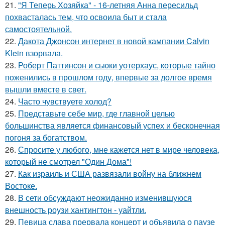
21.
"Я Теперь Хозяйка" - 16-летняя Анна пересильд
похвасталась тем, что освоила быт и стала
самостоятельной.
22.
Дакота Джонсон интернет в новой кампании Calvin
Klein взорвала.
23.
Роберт Паттинсон и сьюки уотерхаус, которые тайно
поженились в прошлом году, впервые за долгое время
вышли вместе в свет.
24.
Часто чувствуете холод?
25.
Представьте себе мир, где главной целью
большинства является финансовый успех и бесконечная
погоня за богатством.
26.
Спросите у любого, мне кажется нет в мире человека,
который не смотрел "Один Дома"!
27.
Как израиль и США развязали войну на ближнем
Востоке.
28.
В сети обсуждают неожиданно изменившуюся
внешность роузи хантингтон - уайтли.
29.
Певица слава прервала концерт и объявила о паузе