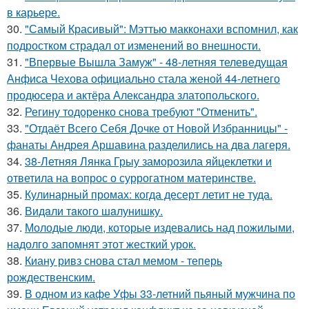
в карьере.
30.
"Самый Красивый": Мэттью макконахи вспомнил, как
подростком страдал от изменений во внешности.
31.
"Впервые Вышла Замуж" - 48-летняя телеведущая
Анфиса Чехова официально стала женой 44-летнего
продюсера и актёра Александра златопольского.
32.
Регину тодоренко снова требуют "Отменить".
33.
"Отдаёт Всего Себя Дочке от Новой Избранницы" -
фанаты Андрея Аршавина разделились на два лагеря.
34.
38-Летняя Лянка Грыу заморозила яйцеклетки и
ответила на вопрос о суррогатном материнстве.
35.
Кулинарный промах: когда десерт летит не туда.
36.
Видaли тaкого шaлунишку.
37.
Молодые люди, которые издевались над пожилыми,
надолго запомнят этот жесткий урок.
38.
Киану ривз снова стал мемом - теперь
рождественским.
39.
В одном из кафе Уфы 33-летний пьяный мужчина по