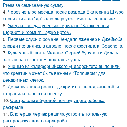
Press за семизначную сумму.
4.
Через четыре месяца после развода Екатерина Шкуро
снова сказала "да" - и кольцо уже сияет на ее пальце.
5.
Умерла звезда турецких сериалов "Клюквенный
Щербет" и "семья" - эдже иртем.
6.
Первые слухи о романе Кендалл дженнер и Джейкоба
элорди появились в апреле, после фестиваля Coachella.
7.
Культурный шок в Милане: Сергей бурунов и Дилара
зажгли на секретном шоу канье уэста.
8.
Учёные из калифорнийского университета выяснили,
что креатин может быть важным "Топливом" для
дендритных клеток.
9.
Девушка сняла ролик, где крутится перед камерой, и
отправила парню на оценку.
10.
Сестра ольги бузовой пол будущего ребёнка
раскрыла.
11.
Блогерша лерчек решила устроить тотальную
распродажу своего гардероба.