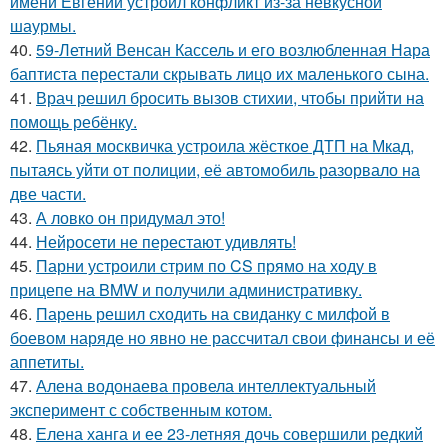
имени Евгений устроил конфликт из-за невкусной
шаурмы.
40.
59-Летний Венсан Кассель и его возлюбленная Нара
баптиста перестали скрывать лицо их маленького сына.
41.
Врач решил бросить вызов стихии, чтобы прийти на
помощь ребёнку.
42.
Пьяная москвичка устроила жёсткое ДТП на Мкад,
пытаясь уйти от полиции, её автомобиль разорвало на
две части.
43.
А ловко он придумал это!
44.
Нейросети не перестают удивлять!
45.
Парни устроили стрим по CS прямо на ходу в
прицепе на BMW и получили административку.
46.
Парень решил сходить на свиданку с милфой в
боевом наряде но явно не рассчитал свои финансы и её
аппетиты.
47.
Алена водонаева провела интеллектуальный
эксперимент с собственным котом.
48.
Елена ханга и ее 23-летняя дочь совершили редкий