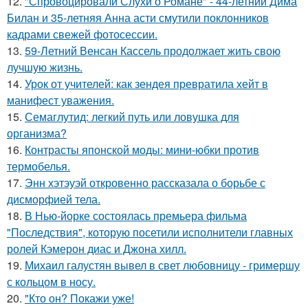
12.
"Спровоцировали Слухи о Романе" - 44-летний Дима
Билан и 35-летняя Анна асти смутили поклонников
кадрами свежей фотосессии.
13.
59-Летний Венсан Кассель продолжает жить свою
лучшую жизнь.
14.
Урок от учителей: как зендея превратила хейт в
манифест уважения.
15.
Семаглутид: легкий путь или ловушка для
организма?
16.
Контрасты японской моды: мини-юбки против
термобелья.
17.
Энн хэтэуэй откровенно рассказала о борьбе с
дисморфией тела.
18.
В Нью-йорке состоялась премьера фильма
"Последствия", которую посетили исполнители главных
ролей Кэмерон диас и Джона хилл.
19.
Михаил галустян вывел в свет любовницу - гримершу
с кольцом в носу.
20.
"Кто он? Покажи уже!