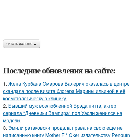
читать дальше →
Последние обновления на сайте:
1.
Жена Курбана Омарова Валерия оказалась в центре
скандала после визита блогера Марины ильиной в её
косметологическую клинику.
2.
Бывший муж возлюбленной Брэда питта, актер
сериала "Дневники Вампира" пол Уэсли женился на
модели.
3.
Эмили ратаковски продала права на свою ещё не
написанную книгу Mother F * Cker издательству Penguin