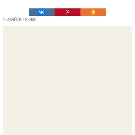
Читайте также
Что значит ухаживать за собой. Забота о себе, уход за
собой...