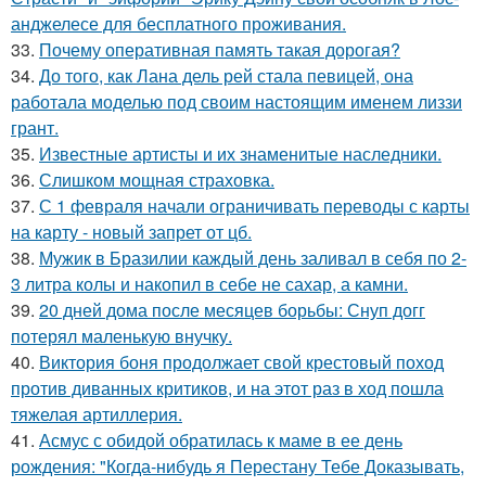
анджелесе для бесплатного проживания.
33.
Почему оперативная память такая дорогая?
34.
До того, как Лана дель рей стала певицей, она
работала моделью под своим настоящим именем лиззи
грант.
35.
Известные артисты и их знаменитые наследники.
36.
Слишком мощная страховка.
37.
С 1 февраля начали ограничивать переводы с карты
на карту - новый запрет от цб.
38.
Мужик в Бразилии каждый день заливал в себя по 2-
3 литра колы и накопил в себе не сахар, а камни.
39.
20 дней дома после месяцев борьбы: Снуп догг
потерял маленькую внучку.
40.
Виктория боня продолжает свой крестовый поход
против диванных критиков, и на этот раз в ход пошла
тяжелая артиллерия.
41.
Асмус с обидой обратилась к маме в ее день
рождения: "Когда-нибудь я Перестану Тебе Доказывать,