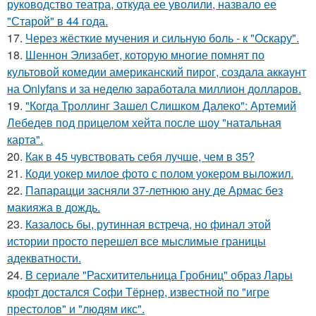
руководство театра, откуда ее уволили, назвало ее
"Старой" в 44 года.
17.
Через жёсткие мучения и сильную боль - к "Оскару".
18.
Шеннон Элизабет, которую многие помнят по
культовой комедии американский пирог, создала аккаунт
на Onlyfans и за неделю заработала миллион долларов.
19.
"Когда Троллинг Зашел Слишком Далеко": Артемий
Лебедев под прицелом хейта после шоу "натальная
карта".
20.
Как в 45 чувствовать себя лучше, чем в 35?
21.
Коди уокер милое фото с полом уокером выложил.
22.
Папарацци засняли 37-летнюю ану де Армас без
макияжа в дождь.
23.
Казалось бы, рутинная встреча, но финал этой
истории просто перешел все мыслимые границы
адекватности.
24.
В сериале "Расхитительница Гробниц" образ Лары
крофт достался Софи Тёрнер, известной по "игре
престолов" и "людям икс".