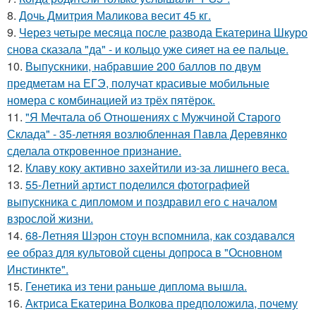
8.
Дочь Дмитрия Маликова весит 45 кг.
9.
Через четыре месяца после развода Екатерина Шкуро
снова сказала "да" - и кольцо уже сияет на ее пальце.
10.
Выпускники, набравшие 200 баллов по двум
предметам на ЕГЭ, получат красивые мобильные
номера с комбинацией из трёх пятёрок.
11.
"Я Мечтала об Отношениях с Мужчиной Старого
Склада" - 35-летняя возлюбленная Павла Деревянко
сделала откровенное признание.
12.
Клаву коку активно захейтили из-за лишнего веса.
13.
55-Летний артист поделился фотографией
выпускника с дипломом и поздравил его с началом
взрослой жизни.
14.
68-Летняя Шэрон стоун вспомнила, как создавался
ее образ для культовой сцены допроса в "Основном
Инстинкте".
15.
Генетика из тени раньше диплома вышла.
16.
Актриса Екатерина Волкова предположила, почему