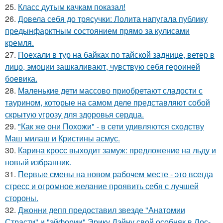
25.
Класс дутым качкам показал!
26.
Довела себя до трясучки: Лолита напугала публику
предынфарктным состоянием прямо за кулисами
кремля.
27.
Поехали в тур на байках по тайской заднице, ветер в
лицо, эмоции зашкаливают, чувствую себя героиней
боевика.
28.
Маленькие дети массово приобретают сладости с
таурином, которые на самом деле представляют собой
скрытую угрозу для здоровья сердца.
29.
"Как же они Похожи" - в сети удивляются сходству
Маш милаш и Кристины асмус.
30.
Карина кросс выходит замуж: предложение на льду и
новый избранник.
31.
Первые смены на новом рабочем месте - это всегда
стресс и огромное желание проявить себя с лучшей
стороны.
32.
Джонни депп предоставил звезде "Анатомии
Страсти" и "эйфории" Эрику Дэйну свой особняк в Лос-