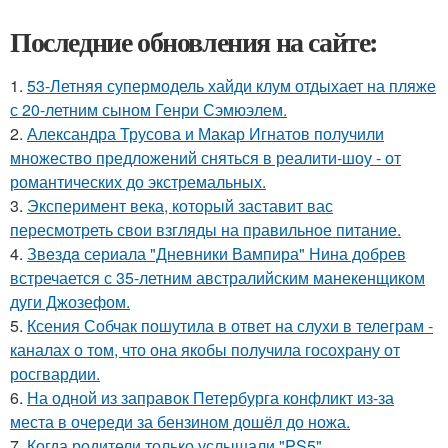
Последние обновления на сайте:
1.
53-Летняя супермодель хайди клум отдыхает на пляже
с 20-летним сыном Генри Сэмюэлем.
2.
Александра Трусова и Макар Игнатов получили
множество предложений сняться в реалити-шоу - от
романтических до экстремальных.
3.
Эксперимент века, который заставит вас
пересмотреть свои взгляды на правильное питание.
4.
Звeздa сериала "Дневники Вампира" Нина добрев
встречается с 35-летним австралийским манекенщиком
дуги Джозефом.
5.
Ксения Собчак пошутила в ответ на слухи в телеграм -
каналах о том, что она якобы получила госохрану от
росгвардии.
6.
На одной из заправок Петербурга конфликт из-за
места в очереди за бензином дошёл до ножа.
7.
Когда родители только услышали "PS5".