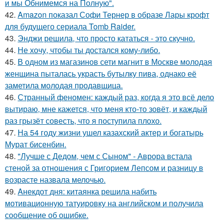
и мы Обнимемся на Полную".
42.
Amazon показал Софи Тернер в образе Лары крофт
для будущего сериала Tomb Raider.
43.
Энджи решила, что просто кататься - это скучно.
44.
Не хочу, чтобы ты достался кому-либо.
45.
В одном из магазинов сети магнит в Москве молодая
женщина пыталась украсть бутылку пива, однако её
заметила молодая продавщица.
46.
Странный феномен: каждый раз, когда я это всё дело
вытираю, мне кажется, что меня кто-то зовёт, и каждый
раз грызёт совесть, что я поступила плохо.
47.
На 54 году жизни ушел казахский актер и богатырь
Мурат бисенбин.
48.
"Лучше с Дедом, чем с Сыном" - Аврора встала
стеной за отношения с Григорием Лепсом и разницу в
возрасте назвала мелочью.
49.
Aнекдот дня: китаянка решила набить
мотивационную татуировку на английском и получила
сообщение об ошибке.