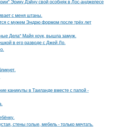
рии" Эрику Дэйну свой особняк в Лос-анджелесе
гивает с меня штаны.
тся с мужем Эндрю формом после трёх лет
нные Дела" Майя хоук, вышла замуж.
шкой в его разводе с Джей Ло.
о.
ликует.
.
ие каникулы в Таиланде вместе с папой -
а.
ебёнку.
тая, стены голые, мебель - только мечтать.