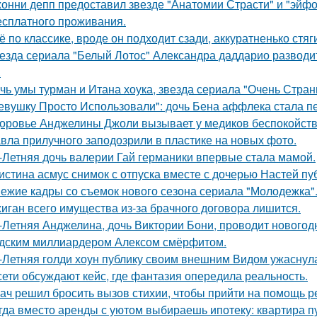
онни депп предоставил звезде "Анатомии Страсти" и "эйфо
есплатного проживания.
ё по классике, вроде он подходит сзади, аккуратненько стя
езда сериала "Белый Лотос" Александра даддарио разводи
.
чь умы турман и Итана хоука, звезда сериала "Очень Стра
евушку Просто Использовали": дочь Бена аффлека стала пе
оровье Анджелины Джоли вызывает у медиков беспокойств
вла прилучного заподозрили в пластике на новых фото.
-Летняя дочь валерии Гай германики впервые стала мамой.
истина асмус снимок с отпуска вместе с дочерью Настей пуб
ежие кадры со съемок нового сезона сериала "Молодежка"
иган всего имущества из-за брачного договора лишится.
-Летняя Анджелина, дочь Виктории Бони, проводит новогодн
дским миллиардером Алексом смёрфитом.
-Летняя голди хоун публику своим внешним Видом ужаснул
сети обсуждают кейс, где фантазия опередила реальность.
ач решил бросить вызов стихии, чтобы прийти на помощь р
гда вместо аренды с уютом выбираешь ипотеку: квартира пус