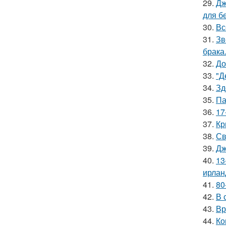
29.
Дж
для б
30.
Вс
31.
Зв
брака
32.
До
33.
"Д
34.
Зд
35.
Па
36.
17
37.
Кр
38.
Св
39.
Дж
40.
13
ирлан
41.
80
42.
В 
43.
Вр
44.
Ко