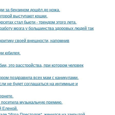
еди за бензином дошёл до ножа.
оторой выступают кошки.
сетах стал бьюти - трендом этого лета.
 работу мозга у большинства здоровых людей так
 критику своей внешности, напомнив
ии юбилея.
ии, это расстройства, при котором человек
ором поздравила всех мам с каникулами.
сли не будет соглашаться на интимные и
ернете.
е посетила музыкальную премию.
й Еленой.
иале "Игра Престолов", женился на закрытой