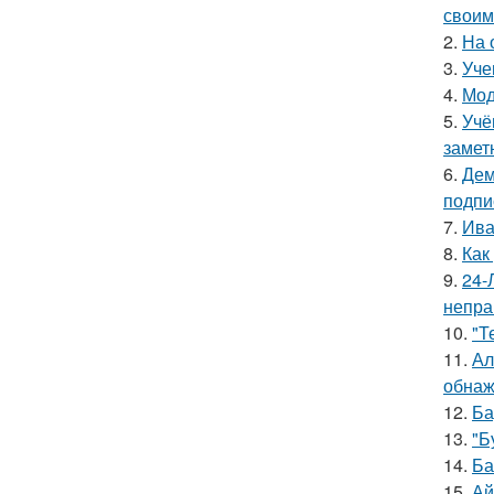
своим
2.
На 
3.
Уче
4.
Мод
5.
Учё
замет
6.
Дем
подпи
7.
Ива
8.
Как
9.
24-
непра
10.
"Т
11.
Ал
обнаж
12.
Ба
13.
"Б
14.
Ба
15.
Ай