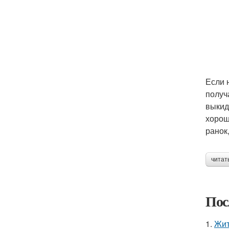
Если 
получ
выкид
хорош
ранок,
читат
Пос
1.
Жит