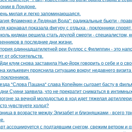
онии в Лондоне.
ень милая и легко запоминающаяся.
агия Фламенко и Ледяная Вода": радикальные бьюти - прав
ля карнавал показала фигуру с отдыха - поклонники спорят
коль кидман решила стать доулой смерти - специалистом,
венников в последние дни жизни.
тория одиннадцатилетней реи буллос с Филиппин - это нап
ит от обстоятельств.
йди клум снова заставила Нью-йорк говорить о себе и о сво
на хилькевич прояснила ситуацию вокруг недавнего визита
 поклонников.
езда "Слова Пацана" слава Копейкин сыграет басту в филь
дни Суини заявила, что не прекратит сниматься в интимных
погоне за вечной молодостью в ход идет тяжелая артиллери
сто чувствуете холод?
зница в возрасте между Элизабет и близняшками - всего три
е.
рт ассоциируется с подтаявшим снегом, свежим ветром и 