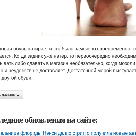
новая обувь натирает и это было замечено своевременно, то
ается. Когда задник уже натер, то первоочередно необходи
ывать либо сдавать в магазин необязательно, когда мозоли 
о и неудобств не доставляет. Достаточной мерой выступае
 другой обуви.
ь дальше →
ледние обновления на сайте:
ельница флориды Нэнси делло стритто получила новые ав