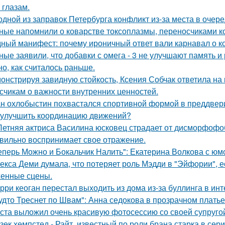
 глазам.
одной из заправок Петербурга конфликт из-за места в очер
ные напомнили о коварстве токсоплазмы, переносчиками к
ный манифест: почему ироничный ответ вали карнавал о кор
ные заявили, что добавки с омега - 3 не улучшают память и
но, как считалось раньше.
онстрируя завидную стойкость, Ксения Собчак ответила на
счикам о важности внутренних ценностей.
н охлобыстин похвастался спортивной формой в преддвер
 улучшить координацию движений?
Летняя актриса Василина юсковец страдает от дисморфофоб
вильно воспринимает свое отражение.
еперь Можно и Бокальчик Налить": Екатерина Волкова с юм
екса Деми думала, что потеряет роль Мэдди в "Эйфории", е
енные сцены.
рри кеоган перестал выходить из дома из-за буллинга в инт
удто Треснет по Швам": Анна седокова в прозрачном плать
ста выложил очень красивую фотосессию со своей супруго
зек хемпстед - Райт, известный по роли брана старка в сер