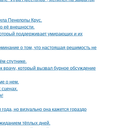
ила Пенелопы Крус.
 о её внешности.
 который поддерживает умирающих и их
оминание о том, что настоящая решимость не
ём спутнике.
 к врачу, который вызвал бурное обсуждение
ме о нем.
 сценах.
я!
 года, но визуально она кажется гораздо
ожиданием тёплых дней.