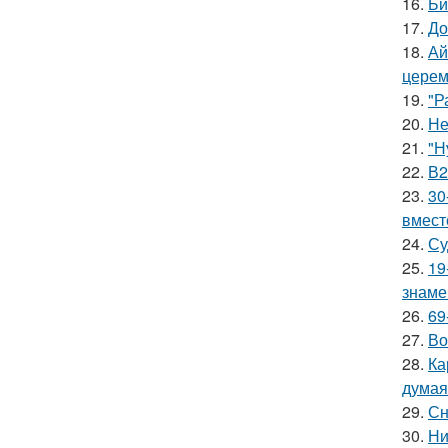
16.
Би
17.
До
18.
Ай
церем
19.
"Р
20.
Не
21.
"Н
22.
В2
23.
30
вмест
24.
Су
25.
19
знаме
26.
69
27.
Во
28.
Ка
думая
29.
Сн
30.
Ни