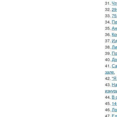
31.
Чт
32.
29
33.
75
34.
Пе
35.
Ан
36.
Ко
37.
Ид
38.
Ли
39.
По
40.
До
41.
Са
зале.
42.
"Я
43.
На
изнур
44.
В 
45.
14
46.
Ло
47.
Ел