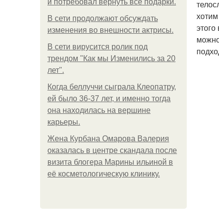
и потребовал вернуть все подарки.
телос
хотим
В сети продолжают обсуждать
этого
изменения во внешности актрисы.
можно
В сети вирусится ролик под
подхо
трендом "Как мы Изменились за 20
лет".
Когда беллуччи сыграла Клеопатру,
ей было 36-37 лет, и именно тогда
она находилась на вершине
карьеры.
Жена Курбана Омарова Валерия
оказалась в центре скандала после
визита блогера Марины ильиной в
её косметологическую клинику.