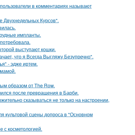
 пользователи в комментариях называют
ле Двухнедельных Курсов".
вилась.
грудные импланты.
 потребовала.
оторой выступают кошки.
чает, что я Всегда Выгляжу Безупречно".
я" - эдже иртем.
 мамой.
ым образом от The Row.
нился после превращения в Барби.
жительно сказываться не только на настроении,
для культовой сцены допроса в "Основном
е с косметологией.