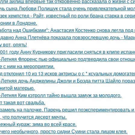
лли айлиш впервые так откровенно рассказала о жизни с с
чь сына Любови Полищук стала очень привлекательной мол
зек хемпстед - Райт, известный по роли брана старка в сер
онии в Лондоне.
абота над Ошибками": Анастасия Костенко снова легла под 
давно Анна Плетнёва показала повзрослевшую дочь - Мари
у вот, опять!
001 году Анну Курникову пригласили сняться в клипе испан
-Летняя Флоренс пью официально подтвердила свои отнош
е с ним на мероприятии.
д отклонил 10 из 13 исков актрисы о с * ксуальных домогате
-Летняя дочь Анджелины Джоли и Брэда питта Шайло пораз
нитой матерью.
-Летняя Ким кэтролл тайно вышла замуж за молодого.
т такая вот свадьба.
рамель на палочке. Парень решил поэкспериментировать и 
, что получится десерт мечты.
ежный кураж: зима во всей красе.
чего необычного, просто сидни Суини стала лицом клея.