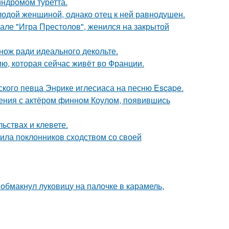
индромом туретта.
одой женщиной, однако отец к ней равнодушен.
иале "Игра Престолов", женился на закрытой
нож ради идеального декольте.
ю, которая сейчас живёт во Франции.
ского певца Энрике иглесиаса на песню Escape.
ения с актёром финном Коулом, появившись
льствах и клевете.
ила поклонников сходством со своей
обмакнул луковицу на палочке в карамель,