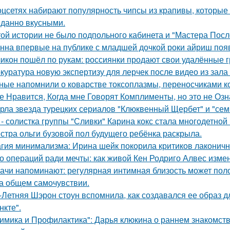
оцсетях набирают популярность чипсы из крапивы, которые
данно вкусными.
той истории не было подпольного кабинета и "Мастера Пос
нна впервые на публике с младшей дочкой роки айриш поя
икон пошёл по рукам: россиянки продают свои удалённые 
куратура новую экспертизу для лерчек после видео из зала
ные напомнили о коварстве токсоплазмы, переносчиками к
е Нравится, Когда мне Говорят Комплименты, но это не Озна
рла звезда турецких сериалов "Клюквенный Щербет" и "семь
 - солистка группы "Сливки" Карина кокс стала многодетной
стра ольги бузовой пол будущего ребёнка раскрыла.
гия минимализма: Ирина шейк покорила критиков лаконичн
о операций ради мечты: как живой Кен Родриго Алвес изме
ачи напоминают: регулярная интимная близость может поло
на общем самочувствии.
-Летняя Шэрон стоун вспомнила, как создавался ее образ 
нкте".
имика и Профилактика": Дарья клюкина о раннем знакомств