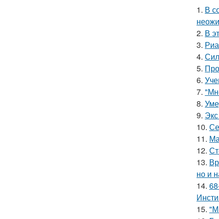
1.
В с
неожи
2.
В э
3.
Риа
4.
Сил
5.
Про
6.
Уче
7.
"Мн
8.
Уме
9.
Экс
10.
Се
11.
Ма
12.
Ст
13.
Вр
но и 
14.
68
Инсти
15.
"М