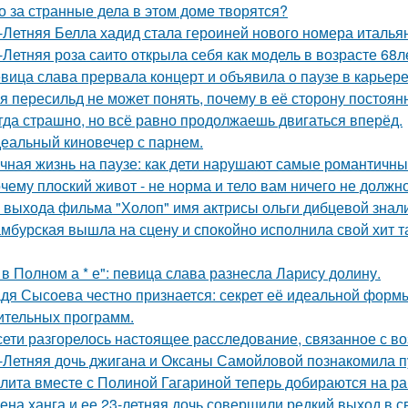
о за странные дела в этом доме творятся?
-Летняя Белла хадид стала героиней нового номера италья
-Летняя роза саито открыла себя как модель в возрасте 68л
вица слава прервала концерт и объявила о паузе в карьере
я пересильд не может понять, почему в её сторону постоянн
гда страшно, но всё равно продолжаешь двигаться вперёд.
еальный киновечер с парнем.
чная жизнь на паузе: как дети нарушают самые романтичны
чему плоский живот - не норма и тело вам ничего не должно
 выхода фильма "Холоп" имя актрисы ольги дибцевой знал
мбурская вышла на сцену и спокойно исполнила свой хит так
 в Полном а * е": певица слава разнесла Ларису долину.
дя Сысоева честно признается: секрет её идеальной формы 
ительных программ.
сети разгорелось настоящее расследование, связанное с в
-Летняя дочь джигана и Оксаны Самойловой познакомила п
лита вместе с Полиной Гагариной теперь добираются на ра
ена ханга и ее 23-летняя дочь совершили редкий выход в св