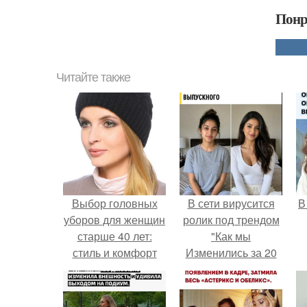
Понр
Читайте также
Выбор головных
В сети вирусится
В
уборов для женщин
ролик под трендом
старше 40 лет:
"Как мы
стиль и комфорт
Изменились за 20
лет".