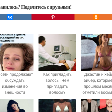
авилось? Поделитесь с друзьями!
 сети продолжают
Как пригладить
Джастин и хей
обсуждать
волосы. Чем
бибер, которые
изменения во
пригладить
прошлом меся
внешности
волосы?
отметили вось
актрисы.
годовщину
помолвки, пока
новые фото 