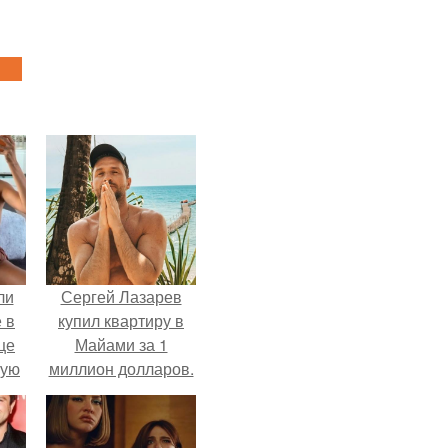
ли
Сергей Лазарев
 в
купил квартиру в
це
Майами за 1
мую
миллион долларов.
зали
с