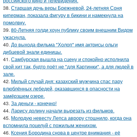
российского кино и телевидения.
38.
Старшая дочь веры Брежневой, 24-летняя Соня
киперман, показала фигуру в бикини и намекнула на
помолвку.
39.
80-Летняя голди хоун публику своим внешним Видом
ужаснула.
40.
До выхода фильма "Холоп" имя актрисы ольги
дибцевой знали единицы.
41.
Самбурская вышла на сцену и спокойно исполнила
свой хит так, будто поёт не "для Картинки", а для людей в
зале.
42.
Милый случай дня: казахский мужчина спас пару
влюблённых лебедей, оказавшихся в опасности на
замёрзшем озере.
43.
За деньги - конечно!
44.
Ларису долину начали вырезать из фильмов.
45.
Молодую невесту Лепса аврору стошнило, когда она
вспомнила поцелуй с пожилым женихом.
46.
Ксения Бородина снова в центре внимания - её