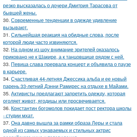
резко высказалась о дочери Дмитрия Тарасова от
бывшей жены.
30.
Современные тенденции в одежде удивление
вызывают.
31.
Сильнейшая реакция на обидные слова, после
которой люди часто извиняются.
32.
На одном из шоу внимание зрителей оказалось
приковано не к Шакире, а к танцовщице рядом с ней.
33.
Певица слава прервала концерт и объявила о паузе
в карьере.
34.
Счастливая 44-летняя Джессика альба и ее новый
парень 33-летний Дэнни Рамирес на отдыхе в Майами.
35.
Активисты предлагают запретить одежду, которая
оголяет живот, ягодицы или просвечивается.
36.
Константин богомолов покидает пост ректора школы
- студии мхат.
37.
Она давно вышла за рамки образа Леры и стала
одной из самых узнаваемых и стильных актрис