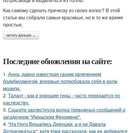
потрясающе и выделяться из толпы.
Как самому сделать прическу из своих волос? В этой
статье мы собрали самые красивые, но в то же время
простые.
читать дальше →
Последние обновления на сайте:
1.
Анна, давно известная своим увлечением
бодибилдингом, впервые попробовала себя в роли
модели.
2.
Талант - как и хорошие гены - часто передается по
наследству.
3.
Соцсети захлестнула волна тревожных сообщений о
загадочном "Июньском Феномене".
4.
"На Него Вешались Девушки, а я не Давала
Дотрагиваться": катя Iowa рассказала, как ее добивался