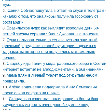
муж.
5.
Ксения Собчак пошутила в ответ на слухи в телеграм -
каналах о том, что она якобы получила госохрану от
росгвардии.
6.
Бразильское чудо: как выглядят взрослые дети 50-
летней звезды сериала "Клон" Джованны антонелли.
7.
Одна пользовательница сети запустила занятный
флешмоб, предложив своей аудитории поделиться
кадрами, на которых они получились максимально
нелепо.
8.
Свадьбу иды Галич у мидаграбинского озера в Осетии
интернет встретил не аплодисментами, а обвинениями.
9.
Мама пляж в личный туалет под открытым небом
превратила.
10.
Алёна водонаева поддержала Анну Семенович
после слива ее фото на пляже.
11.
Скандально известная онлифанщица бонни блю
умудрилась устроить очередное безумное шоу.