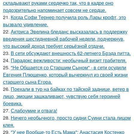
складывают руками сердечко так, что в кадре оно
подозрительно напоминает совсем не сердце.
21.
Когда Софи Тернер получила роль Лары крофт, это
вызвало удивление.
22.
Актриса Эвелина бледанс высказалась в поддержку
введения шестидневной рабочей недели, подчеркнув,
что высокий доход требует серьёзной отдачи.
23.
В сети обсуждают внешность 62-летнего Брэда питта.
24.
Парадокс вежливости: необычный визит грабителя.
25.
"Не Общается со Старшим Сыном" - в сети осудили
Евгения Плющенко, который вычеркнул из своей жизни
старшего сына Егора.
26.
Поехали в тур на байках по тайской заднице, ветер в
лицо, эмоции зашкаливают, чувствую себя героиней
боевика.
27.
Слабоумие и отвага!
28.
Ничего необычного, просто сидни Суини стала лицом
клея.
29.
"У нее Вообще-то Есть Мама": Анастасия Костенко