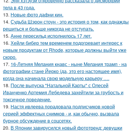
12.
Энн хэтэуэй откровенно рассказала о дисморфии
тела в 43 года.
13.
Новые фото дафни кин.
14.
Судьба Шэрон стоун - это история о том, как однажды
решиться и больше никогда не отступать.
15.
Анне пересильд исполнилось 17 лет.
16.
Хейли бибер тем временем подогревает интерес к
новым продуктам от Rhode, которые должны выйти уже
скоро.
17.
16-Летняя Мелания кнавс - ныне Мелания трамп - на
фотографии стане Йерко (да, это его настоящее имя),
когда она начинала свою модельную карьеру ….
18.
После выпуска "Натальной Карты" с Олесей
Иванченко Артемия Лебедева захейтили за грубость и
токсичное поведение.
19.
Настя ивлеева порадовала подписчиков новой
серией эффектных снимков - и, как обычно, вызвала
бурное обсуждение в соцсетях.
20.
В Японии завирусился новый фототренд: девушки