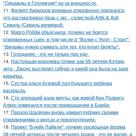
"Однажды в Голливуде" из-за внешности.
11.
Филипп Киркоров впервые откровенно признался,
что рассматривал брак с экс - солисткой Artik & Asti
Севиль (Севиль велиевой.
12.
Марго Робби объяснила, почему не боится
откровенных сцен, в том числе в "Волке с Уолл - Стрит":
"фильмы нужно снимать для тех, кто купит билеты".
13.
Голодание - это не только про еду.
14.
Настоящая королева готики: как 55-летняя Кэтрин
зета - Джонс выглядит сейчас и какой она была на заре
карьеры.
15.
Сестра ольги бузовой пол будущего ребёнка
раскрыла.
16.
Сто операций ради мечты: как живой Кен Родриго
Алвес изменился после превращения в Барби.
17.
Прохор Шаляпин вновь удивил публику своими
откровениями о вкусах и предпочтениях.
18.
Проект "Блейк Лайвли": почему роскошная форма
38-летней актрисы после четырех родов - это не магия, а