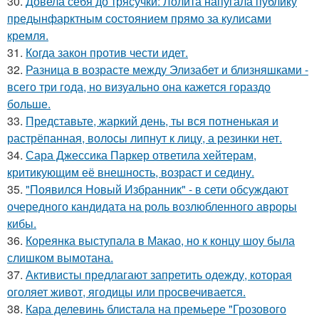
30.
Довела себя до трясучки: Лолита напугала публику
предынфарктным состоянием прямо за кулисами
кремля.
31.
Когда закон против чести идет.
32.
Разница в возрасте между Элизабет и близняшками -
всего три года, но визуально она кажется гораздо
больше.
33.
Представьте, жаркий день, ты вся потненькая и
растрёпанная, волосы липнут к лицу, а резинки нет.
34.
Сара Джессика Паркер ответила хейтерам,
критикующим её внешность, возраст и седину.
35.
"Появился Новый Избранник" - в сети обсуждают
очередного кандидата на роль возлюбленного авроры
кибы.
36.
Кореянка выступала в Макао, но к концу шоу была
слишком вымотана.
37.
Активисты предлагают запретить одежду, которая
оголяет живот, ягодицы или просвечивается.
38.
Кара делевинь блистала на премьере "Грозового