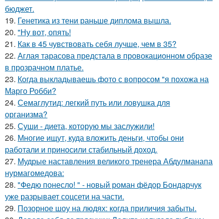
бюджет.
19.
Генетика из тени раньше диплома вышла.
20.
"Ну вот, опять!
21.
Как в 45 чувствовать себя лучше, чем в 35?
22.
Аглая тарасова предстала в провокационном образе
в прозрачном платье.
23.
Когда выкладываешь фото с вопросом "я похожа на
Марго Робби?
24.
Семаглутид: легкий путь или ловушка для
организма?
25.
Суши - диета, которую мы заслужили!
26.
Многие ищут, куда вложить деньги, чтобы они
работали и приносили стабильный доход.
27.
Мудрые наставления великого тренера Абдулманапа
нурмагомедова:
28.
"Федю понесло! " - новый роман фёдор Бондарчук
уже разрывает соцсети на части.
29.
Позорное шоу на людях: когда приличия забыты.