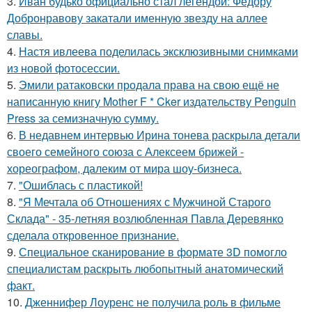
3.
Иван будько официально стал легендой: Фёдору
Добронравову закатали именную звезду на аллее
славы.
4.
Настя ивлеева поделилась эксклюзивными снимками
из новой фотосессии.
5.
Эмили ратаковски продала права на свою ещё не
написанную книгу Mother F * Cker издательству Penguin
Press за семизначную сумму.
6.
В недавнем интервью Ирина тонева раскрыла детали
своего семейного союза с Алексеем брижей -
хореографом, далеким от мира шоу-бизнеса.
7.
"Ошиблась с пластикой!
8.
"Я Мечтала об Отношениях с Мужчиной Старого
Склада" - 35-летняя возлюбленная Павла Деревянко
сделала откровенное признание.
9.
Специальное сканирование в формате 3D помогло
специалистам раскрыть любопытный анатомический
факт.
10.
Дженнифер Лоуренс не получила роль в фильме