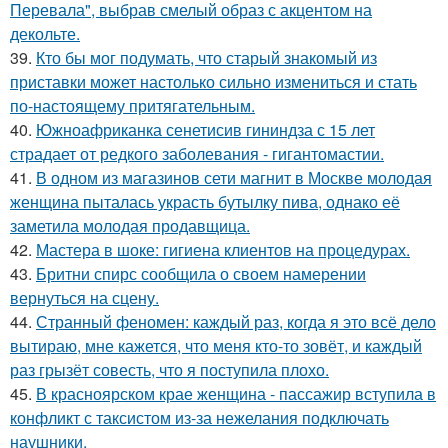
Перевала", выбрав смелый образ с акцентом на
декольте.
39.
Кто бы мог подумать, что старый знакомый из
приставки может настолько сильно измениться и стать
по-настоящему притягательным.
40.
Южноафриканка сенетисив гининдза с 15 лет
страдает от редкого заболевания - гигантомастии.
41.
В одном из магазинов сети магнит в Москве молодая
женщина пыталась украсть бутылку пива, однако её
заметила молодая продавщица.
42.
Мастера в шоке: гигиена клиентов на процедурах.
43.
Бритни спирс сообщила о своем намерении
вернуться на сцену.
44.
Странный феномен: каждый раз, когда я это всё дело
вытираю, мне кажется, что меня кто-то зовёт, и каждый
раз грызёт совесть, что я поступила плохо.
45.
В красноярском крае женщина - пассажир вступила в
конфликт с таксистом из-за нежелания подключать
наушники.