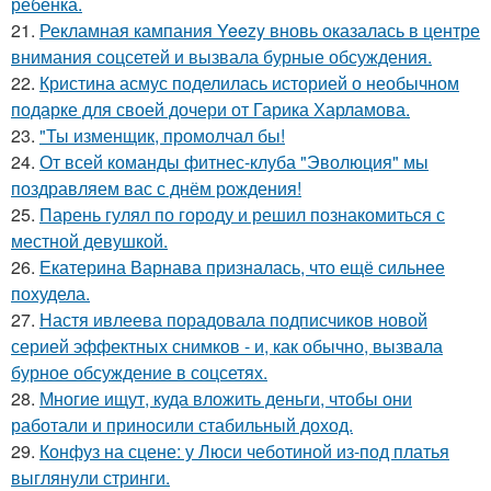
ребенка.
21.
Рекламная кампания Yeezy вновь оказалась в центре
внимания соцсетей и вызвала бурные обсуждения.
22.
Кристина асмус поделилась историей о необычном
подарке для своей дочери от Гарика Харламова.
23.
"Ты изменщик, промолчал бы!
24.
От всей команды фитнес-клуба "Эволюция" мы
поздравляем вас с днём рождения!
25.
Парень гулял по городу и решил познакомиться с
местной девушкой.
26.
Екатерина Варнава призналась, что ещё сильнее
похудела.
27.
Настя ивлеева порадовала подписчиков новой
серией эффектных снимков - и, как обычно, вызвала
бурное обсуждение в соцсетях.
28.
Многие ищут, куда вложить деньги, чтобы они
работали и приносили стабильный доход.
29.
Конфуз на сцене: у Люси чеботиной из-под платья
выглянули стринги.