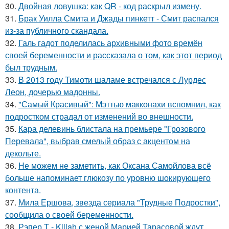
30.
Двойная ловушка: как QR - код раскрыл измену.
31.
Брак Уилла Смита и Джады пинкетт - Смит распался
из-за публичного скандала.
32.
Галь гадот поделилась архивными фото времён
своей беременности и рассказала о том, как этот период
был трудным.
33.
В 2013 году Тимоти шаламе встречался с Лурдес
Леон, дочерью мадонны.
34.
"Самый Красивый": Мэттью макконахи вспомнил, как
подростком страдал от изменений во внешности.
35.
Кара делевинь блистала на премьере "Грозового
Перевала", выбрав смелый образ с акцентом на
декольте.
36.
Не можем не заметить, как Оксана Самойлова всё
больше напоминает глюкозу по уровню шокирующего
контента.
37.
Мила Ершова, звезда сериала "Трудные Подростки",
сообщила о своей беременности.
38.
Рэпер T - Killah с женой Марией Тарасовой ждут