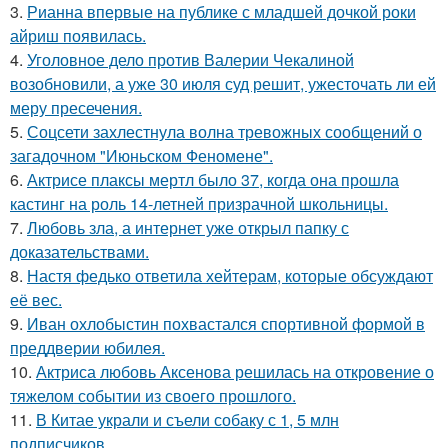
3.
Рианна впервые на публике с младшей дочкой роки
айриш появилась.
4.
Уголовное дело против Валерии Чекалиной
возобновили, а уже 30 июля суд решит, ужесточать ли ей
меру пресечения.
5.
Соцсети захлестнула волна тревожных сообщений о
загадочном "Июньском Феномене".
6.
Актрисе плаксы мертл было 37, когда она прошла
кастинг на роль 14-летней призрачной школьницы.
7.
Любовь зла, а интернет уже открыл папку с
доказательствами.
8.
Настя федько ответила хейтерам, которые обсуждают
её вес.
9.
Иван охлобыстин похвастался спортивной формой в
преддверии юбилея.
10.
Актриса любовь Аксенова решилась на откровение о
тяжелом событии из своего прошлого.
11.
В Китае украли и съели собаку с 1, 5 млн
подписчиков.