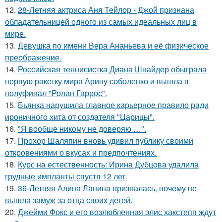
12.
28-Летняя актриса Аня Тейлор - Джой признана
обладательницей одного из самых идеальных лиц в
мире.
13.
Девушка по имени Вера Ананьева и её физическое
преображение.
14.
Российская теннисистка Диана Шнайдер обыграла
первую ракетку мира Арину соболенко и вышла в
полуфинал "Ролан Гаррос".
15.
Бьянка нарушила главное карьерное правило ради
ироничного хита от создателя "Царицы".
16.
"Я вообще никому не доверяю …".
17.
Прохор Шаляпин вновь удивил публику своими
откровениями о вкусах и предпочтениях.
18.
Курс на естественность: Ирина Дубцова удалила
грудные импланты спустя 12 лет.
19.
36-Летняя Алина Ланина призналась, почему не
вышла замуж за отца своих детей.
20.
Джейми Фокс и его возлюбленная элис хакстепп ждут