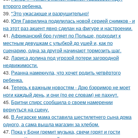
второго ребенка.
39.
"Это ужасающе и разрушительно!
40.
Юля Гаврилина поделилась новой серией снимков - и
на этот раз акцент явно сделан на фигуре и настроении.
41.
Африканский бро гуляет по Польше, подходит к
местным девушкам с улыбкой до ушей и, как по
сценарию, одна за другой начинают тормозить шаг.
42.
Лариса долина под угрозой потери загородной
недвижимости.
43.
Рианна намекнула, что хочет родить четвёртого
ребенка.
44.
Теперь к важным новостям - Дрю бэрримор не моет
ноги каждый день, и они (по ее словам) не пахнут.
45.
Бритни спирс сообщила о своем намерении
вернуться на сцену.
46.
В Ангарске мама оставила шестилетнего сына дома
одного, а сама вышла магазин за хлебом.
47.
Пока у Бони гремит музыка, свечи горят и гости