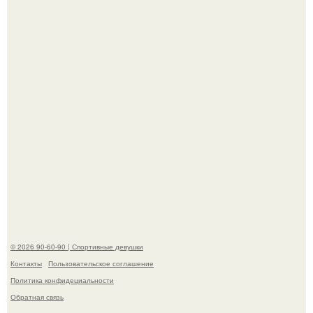
скандала после визита блогера Марины ильиной в её
косметологическую клинику.
В этой истории не было подпольного кабинета и
"Мастера После Двухнедельных Курсов".
© 2026 90-60-90 | Спортивные девушки
Контакты
Пользовательское соглашение
Политика конфидециальности
Обратная связь