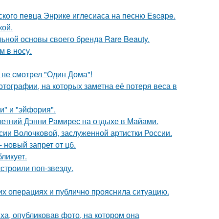
ского певца Энрике иглесиаса на песню Escape.
кой.
льной основы своего бренда Rare Beauty.
м в носу.
 не смотрел "Один Дома"!
тографии, на которых заметна её потеря веса в
и" и "эйфория".
летний Дэнни Рамирес на отдыхе в Майами.
ии Волочковой, заслуженной артистки России.
 новый запрет от цб.
ликует.
строили поп-звезду.
их операциях и публично прояснила ситуацию.
а, опубликовав фото, на котором она