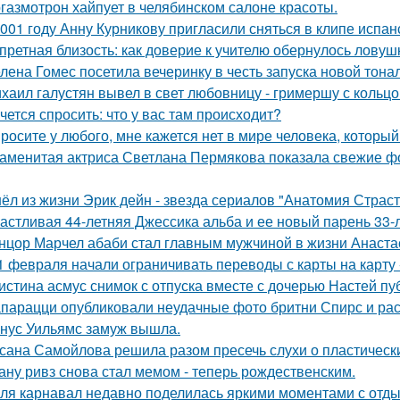
газмотрон хайпует в челябинском салоне красоты.
001 году Анну Курникову пригласили сняться в клипе испан
претная близость: как доверие к учителю обернулось ловуш
лена Гомес посетила вечеринку в честь запуска новой тона
хаил галустян вывел в свет любовницу - гримершу с кольцо
чется спросить: что у вас там происходит?
росите у любого, мне кажется нет в мире человека, который
аменитая актриса Светлана Пермякова показала свежие фо
ёл из жизни Эрик дейн - звезда сериалов "Анатомия Страст
астливая 44-летняя Джессика альба и ее новый парень 33-
нцор Марчел абаби стал главным мужчиной в жизни Анастас
1 февраля начали ограничивать переводы с карты на карту -
истина асмус снимок с отпуска вместе с дочерью Настей пуб
парацци опубликовали неудачные фото бритни Спирс и рас
нус Уильямс замуж вышла.
сана Самойлова решила разом пресечь слухи о пластическ
ану ривз снова стал мемом - теперь рождественским.
ля карнавал недавно поделилась яркими моментами с отдых