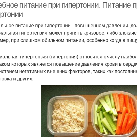
ебное питание при гипертонии. Питание п
ертонии
льное питание при гипертонии - повышенном давлении, д
иальная гипертензия может принять кризовое, либо злокаче
мер, при слишком обильном питании, особенно когда в пищу
иальная гипертензия (гипертония) относится к числу наиб
аком которых является повышение давления крови в сердеч
йствием негативных внешних факторов, таких как постоянн
новка и других.