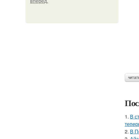
вперёд.
читат
Пос
1.
В с
тепер
2.
В П
3.
Айз