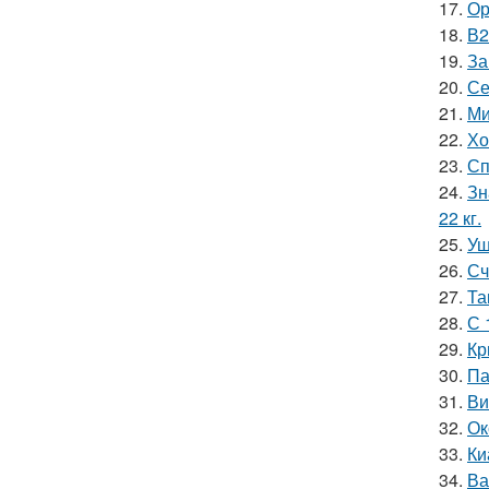
17.
Ор
18.
В2
19.
За
20.
Се
21.
Ми
22.
Хо
23.
Сп
24.
Зн
22 кг.
25.
Уш
26.
Сч
27.
Та
28.
С 
29.
Кр
30.
Па
31.
Ви
32.
Ок
33.
Ки
34.
Ва