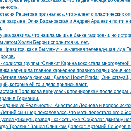
енность.
стасия Решетова призналась, что жалеет о пластических оп
ле разрыва Юлия Барановская и Андрей Аршавин почти ниг
.
ушка заявила, что нашла мышь в банке газировки, но ист
м летом Холли Берри исполнится 60 лет.
е Нравится, как я Выгляжу" - 36-летняя телеведущая Ида Г
 родов.
 - солистка группы "Сливки" Карина кокс стала многодетной
янка нарушила главное карьерное правило ради ироничного
-Летняя звезда фильма "Дьявол Носит Prada", Энн хэтэуэй
ций, которые ей то и дело приписывают.
астасия Волочкова вернулась к тренировкам после операции
врачи в Германии.
жидание vs Реальность": Анастасия Леонова и вопрос иск
-Летний сын шер пожаловался, что мать перестала его обес
 успел утихнуть развод - как сеть уже "Собрала" джигану н
огда Троллинг Зашел Слишком Далеко": Артемий Лебедев по