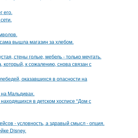
 его.
сети.
мволов.
 сама вышла магазин за хлебом.
тая, стены голые, мебель - только мечтать.
, который, к сожалению, снова связан с
лебедей, оказавшихся в опасности на
 на Мальдивах.
 находящихся в детском хосписе "Дом с
йсов - условность, а здравый смысл - опция.
йке Disney.