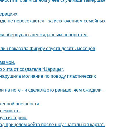
ерациях.
де не пересекаются - за исключением семейных
ория обернулась неожиданным поворотом.
алич показала фигуру спустя десять месяцев
 мамой.
 хита от создателя "Царицы".
, нарушила молчание по поводу пластических
 на ноге - и сделала это раньше, чем ожидали
аженной внешности.
печивать.
овую историю.
д прицелом хейта после шоу "натальная карта".