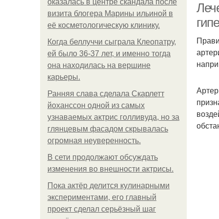
оказалась в центре скандала после
Леч
визита блогера Марины ильиной в
гип
её косметологическую клинику.
Прави
Когда беллуччи сыграла Клеопатру,
артер
ей было 36-37 лет, и именно тогда
напри
она находилась на вершине
карьеры.
Артер
Ранняя слава сделала Скарлетт
призн
йоханссон одной из самых
возде
узнаваемых актрис голливуда, но за
обста
глянцевым фасадом скрывалась
огромная неуверенность.
В сети продолжают обсуждать
изменения во внешности актрисы.
Пока актёр делится кулинарными
экспериментами, его главный
проект сделал серьёзный шаг