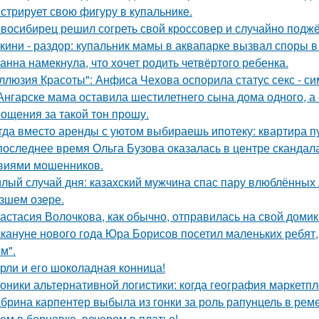
стрирует свою фигуру в купальнике.
восибирец решил согреть свой кроссовер и случайно поджёг
кини - раздор: купальник мамы в аквапарке вызвал споры в 
анна намекнула, что хочет родить четвёртого ребенка.
ллюзия Красоты": Анфиса Чехова оспорила статус секс - си
Ангарске мама оставила шестилетнего сына дома одного, а
ощения за такой тон прошу.
гда вместо аренды с уютом выбираешь ипотеку: квартира пус
последнее время Ольга Бузова оказалась в центре скандала
виями мошенников.
лый случай дня: казахский мужчина спас пару влюблённых 
зшем озере.
астасия Волочкова, как обычно, отправилась на свой домик
кануне нового года Юра Борисов посетил маленьких ребят,
м".
рли и его шоколадная конница!
оники альтернативной логистики: когда география маркетпле
брина карпентер выбыла из гонки за роль рапунцель в реме
ем в борцовке, вечером в платье!