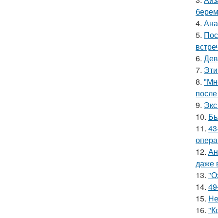
берем
4.
Ана
5.
Пос
встреч
6.
Дев
7.
Эти
8.
"Мн
после
9.
Экс
10.
Бь
11.
43
опера
12.
Ан
даже 
13.
"О
14.
49
15.
Не
16.
"К