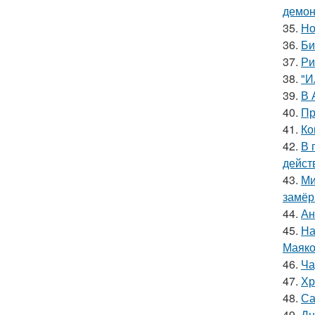
демон
35.
Но
36.
Би
37.
Ри
38.
"И
39.
В 
40.
Пр
41.
Ко
42.
В 
дейст
43.
Ми
замёр
44.
Ан
45.
На
Маяко
46.
Ча
47.
Хр
48.
Са
49.
Дн