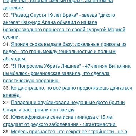
Перевала", выбрав смелый образ с акцентом на
декольте.
33.
"Развод Спустя 19 лет Брака" - звезда "дикого
ангела" Факундо Арана обьявил о начале
бракоразводного процесса со своей супругой Марией
сусини.
34.
Япония снова выдала базу: локальные приколы из
видео - это грань между гениальностью и полным
абсурдом.
35.
"Я Попросила Убрать Лишнее" - 47-летняя Виталина
цымбалюк - романовская заявила, что сделала
пластическую операцию.
36.
Когда страшно, но всё равно продолжаешь двигаться
вперёд.
37.
Папарацци опубликовали неудачные фото бритни
Спирс и расстроили поп-звезду.
38.
Южноафриканка сенетисив гининдза с 15 лет
страдает от редкого заболевания - гигантомастии.
39.
Модель признаётся, что секрет её стройности - не в