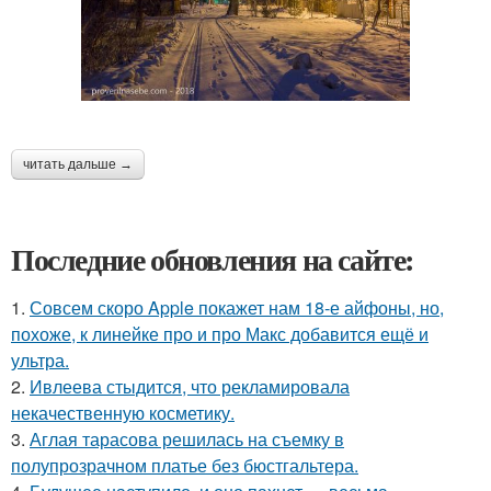
читать дальше →
Последние обновления на сайте:
1.
Совсем скоро Apple покажет нам 18-е айфоны, но,
похоже, к линейке про и про Макс добавится ещё и
ультра.
2.
Ивлеева стыдится, что рекламировала
некачественную косметику.
3.
Аглая тарасова решилась на съемку в
полупрозрачном платье без бюстгальтера.