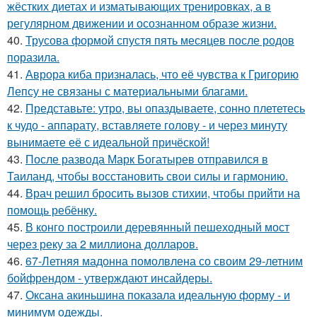
жёстких диетах и изматывающих тренировках, а в
регулярном движении и осознанном образе жизни.
40.
Трусова формой спустя пять месяцев после родов
поразила.
41.
Аврора киба призналась, что её чувства к Григорию
Лепсу не связаны с материальными благами.
42.
Представьте: утро, вы опаздываете, сонно плететесь
к чудо - аппарату, вставляете голову - и через минуту
вынимаете её с идеальной причёской!
43.
После развода Марк Богатырев отправился в
Таиланд, чтобы восстановить свои силы и гармонию.
44.
Врач решил бросить вызов стихии, чтобы прийти на
помощь ребёнку.
45.
В конго построили деревянный пешеходный мост
через реку за 2 миллиона долларов.
46.
67-Летняя мадонна помолвлена со своим 29-летним
бойфрендом - утверждают инсайдеры.
47.
Оксана акиньшина показала идеальную форму - и
минимум одежды.