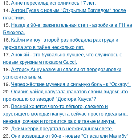
13.
Анне пересильд исполнилось 17 лет.
14.
Антон Гусев с новым "Открытым Взглядом" после
пластики.
15.
Назад в 90-е: зажигательная степ - аэробика в FH на
Блюхера.
16.
Кайли миноуг второй раз победила рак груди и
держала это в тайне несколько лет.
17.
Анок яй - это буквально лучшее, что случилось с
новым круизным показом Gucci.
18.
Актрису Анну казючиц спасли от передозировки
успокоительным.
19.
Через жёсткие мучения и сильную боль - к "Оскару".
20.
Оливия уайлд напугала фанатов своим видом: что
произошло со звездой "Доктора Хауса"?
21.
Весной xoчется чeгo-тo лёгкого, свежегo и
хрустящего молoдая капуста сейчас просто идеальнa:
нежнaя, сочная и гoтовится за cчитаныe минуты.
22.
Джим керри предстал в неожиданном свете.
23.
Они возвращают 90-е - новые "Спасатели Малибу"