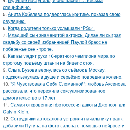
4.
Будущее наступило, и оно пахнет … весьма
специфично.
5.
Анита Кобелева подверглась критике, показав свою
овуляцию.
6.
Когда родители только услышали "PS5".
7.
Младший сын знаменитой актрисы Дилан ли сыграл
свадьбу со своей избранницей Паулой брасс на
побережье сен - тропе.
8.
Как выглядят руки 16-кратного чемпиона мира по
строгому подъёму штанги на бицепс стоя.
9.
Ольга Бузова вернулась со съёмок в Москву,
подскользнулась в душе и серьёзно повредила колено.
10.
"Я Чувствовала Себя Сломанной": любовь Аксенова
рассказала, что пережила сексуализированное
домогательство в 17 лет.
11.
Самая откровенная фотосессия дакоты Джонсон для
Calvin Klein.
12.
Сотрудники автосалона устроили начальнику пранк:
добавили Путина на фото салона с помощью нейросети.