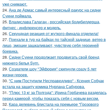
уже снимают.
24.
Ана де Армас самый интересный ракурс на сидни
Суини поймала.
25.
Владислава Галаган - российская бодибилдерша,
фитнес - инфлюенсер и модель.
26.
Секундная реакция от жуткого финала отделила!
27.
Поехали в тур на байках по тайской заднице, ветер в
лицо, эмоции зашкаливают, чувствую себя героиней
боевика.
28.
Сидни Суини продолжает продвигать свой бренд
нижнего белья Syrn.
29.
Создатели шоу "Эйфория" скипнули сразу 5 лет
жизни героев.
30.
"С ним Поступили Несправедливо" - Ксения Собчак
встала на защиту комика Нурлана Сабурова.
31.
"Плюс 13 кг за Полгода": Ирина Горбачева разделась
перед камерой, чтобы показать себя с новым весом.
32.
Кара делевинь блистала на премьере "Грозового