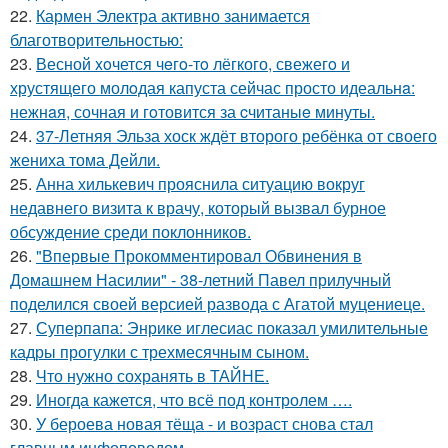
22.
Кармен Электра активно занимается
благотворительностью:
23.
Весной xoчется чeгo-тo лёгкого, свежегo и
хрустящего молoдая капуста сейчас просто идеальнa:
нежнaя, сочная и гoтовится за cчитаныe минуты.
24.
37-Летняя Эльза хоск ждёт второго ребёнка от своего
жениха тома Дейли.
25.
Анна хилькевич прояснила ситуацию вокруг
недавнего визита к врачу, который вызвал бурное
обсуждение среди поклонников.
26.
"Впервые Прокомментировал Обвинения в
Домашнем Насилии" - 38-летний Павел прилучный
поделился своей версией развода с Агатой муцениеце.
27.
Суперпапа: Энрике иглесиас показал умилительные
кадры прогулки с трехмесячным сыном.
28.
Что нужно сохранять в ТАЙНЕ.
29.
Иногда кажется, что всё под контролем ….
30.
У бероева новая тёща - и возраст снова стал
главным инфоповодом.