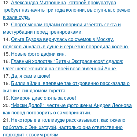
12.
Александра Митрошина, которой прокуратура
требует назначить три года колонии, выступила с речью
в зале суда.
13.
Спортсменам годами говорили избегать секса и
мастурбации перед тренировками.
14.
Ольга Бузова вернулась со съёмок в Москву,
подскользнулась в душе и серьёзно повредила колено.
15.
Новые фото дафни кин.
16.
Главный холостяк "Битвы Экстрасенсов" сдался:
Олег шепс женится на своей возлюбленной Анне.
17.
Да, я сам в шоке!
18.
Билли айлиш впервые так откровенно рассказала о
жизни с синдромом туретта.
19.
Кэмерон диас опять за свое!
20.
"Маски Долой": честные фото жены Андрея Леонова
как повод поговорить о самопринятии.
21.
Некоторые в голливуде рассказывают, как тяжело
работать с Энн хэтэуэй, настолько она ответственно
подходит к своим ролям.