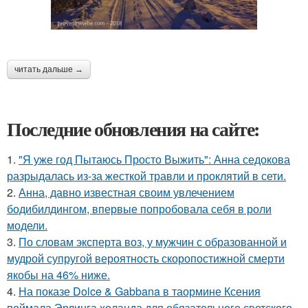
читать дальше →
Последние обновления на сайте:
1.
"Я уже год Пытаюсь Просто Выжить": Анна седокова
разрыдалась из-за жесткой травли и проклятий в сети.
2.
Анна, давно известная своим увлечением
бодибилдингом, впервые попробовала себя в роли
модели.
3.
По словам эксперта воз, у мужчин с образованной и
мудрой супругой вероятность скоропостижной смерти
якобы на 46% ниже.
4.
На показе Dolce & Gabbana в таормине Ксения
поймала Эрлинга холанда для обязательного светского