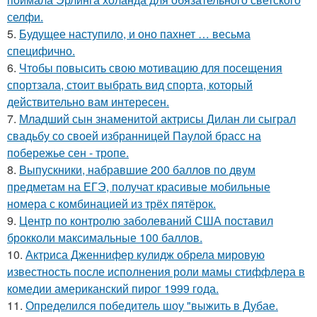
селфи.
5.
Будущее наступило, и оно пахнет … весьма
специфично.
6.
Чтобы повысить свою мотивацию для посещения
спортзала, стоит выбрать вид спорта, который
действительно вам интересен.
7.
Младший сын знаменитой актрисы Дилан ли сыграл
свадьбу со своей избранницей Паулой брасс на
побережье сен - тропе.
8.
Выпускники, набравшие 200 баллов по двум
предметам на ЕГЭ, получат красивые мобильные
номера с комбинацией из трёх пятёрок.
9.
Центр по контролю заболеваний США поставил
брокколи максимальные 100 баллов.
10.
Актриса Дженнифер кулидж обрела мировую
известность после исполнения роли мамы стиффлера в
комедии американский пирог 1999 года.
11.
Определился победитель шоу "выжить в Дубае.