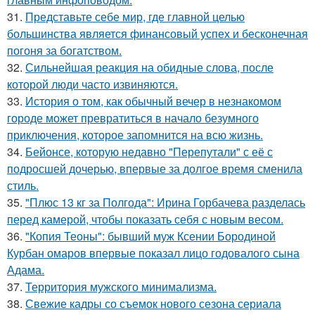
31.
Представьте себе мир, где главной целью
большинства является финансовый успех и бесконечная
погоня за богатством.
32.
Сильнейшая реакция на обидные слова, после
которой люди часто извиняются.
33.
История о том, как обычный вечер в незнакомом
городе может превратиться в начало безумного
приключения, которое запомнится на всю жизнь.
34.
Бейонсе, которую недавно "Перепутали" с её с
подросшей дочерью, впервые за долгое время сменила
стиль.
35.
"Плюс 13 кг за Полгода": Ирина Горбачева разделась
перед камерой, чтобы показать себя с новым весом.
36.
"Копия Теоны": бывший муж Ксении Бородиной
Курбан омаров впервые показал лицо годовалого сына
Адама.
37.
Территория мужского минимализма.
38.
Свежие кадры со съемок нового сезона сериала