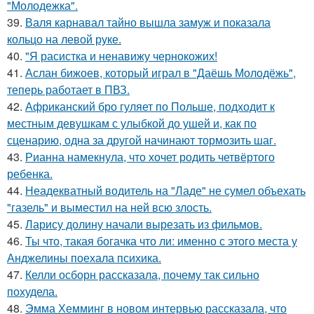
"Молодежка".
39.
Валя карнавал тайно вышла замуж и показала
кольцо на левой руке.
40.
"Я расистка и ненавижу чернокожих!
41.
Аслан бижоев, который играл в "Даёшь Молодёжь",
теперь работает в ПВЗ.
42.
Африканский бро гуляет по Польше, подходит к
местным девушкам с улыбкой до ушей и, как по
сценарию, одна за другой начинают тормозить шаг.
43.
Рианна намекнула, что хочет родить четвёртого
ребенка.
44.
Неадекватный водитель на "Ладе" не сумел объехать
"газель" и выместил на ней всю злость.
45.
Ларису долину начали вырезать из фильмов.
46.
Ты что, такая богачка что ли: именно с этого места у
Анджелины поехала психика.
47.
Келли осборн рассказала, почему так сильно
похудела.
48.
Эмма Хемминг в новом интервью рассказала, что