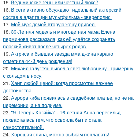
15.
Ведьминские гены или честный люкс?
16.
В сети активно обсуждают идеальный актерский
состав в адаптации мультфильма - звереполис.
17.
Мой муж домой вторую жену привёл.
18.
39-Летняя модель и многодетная мама Елена
перминова рассказала, как ей удаётся сохранять
плоский живот после четырёх родов.
19.
Актриса и бывшая звезда мма джина карано
отметила 44-й день рождения!
20.
Михаил галустян вывел в свет любовницу - гримершу
с кольцом в носу.
21.
Хайп любой ценой: когда просмотры важнее
достоинства.
22.
Аврора киба появилась в свадебном платье, но не на
церемонии, а на подиуме.
23.
"Я Теперь Хозяйка" - 16-летняя Анна пересильд
похвасталась тем, что освоила быт и стала
самостоятельной.
24.
Хорошая спина, можно рыбкам поплавать!