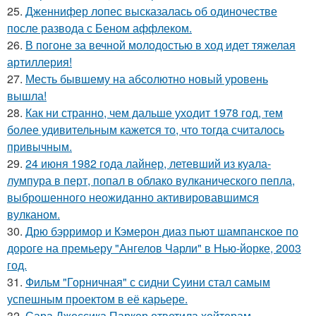
25.
Дженнифер лопес высказалась об одиночестве
после развода с Беном аффлеком.
26.
В погоне за вечной молодостью в ход идет тяжелая
артиллерия!
27.
Месть бывшему на абсолютно новый уровень
вышла!
28.
Как ни странно, чем дальше уходит 1978 год, тем
более удивительным кажется то, что тогда считалось
привычным.
29.
24 июня 1982 года лайнер, летевший из куала-
лумпура в перт, попал в облако вулканического пепла,
выброшенного неожиданно активировавшимся
вулканом.
30.
Дрю бэрримор и Кэмерон диаз пьют шампанское по
дороге на премьеру "Ангелов Чарли" в Нью-йорке, 2003
год.
31.
Фильм "Горничная" с сидни Суини стал самым
успешным проектом в её карьере.
32.
Сара Джессика Паркер ответила хейтерам,