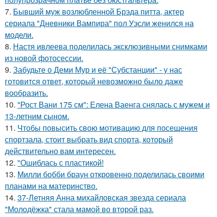
7.
Бывший муж возлюбленной Брэда питта, актер
сериала "Дневники Вампира" пол Уэсли женился на
модели.
8.
Настя ивлеева поделилась эксклюзивными снимками
из новой фотосессии.
9.
Забудьте о Деми Мур и её "Субстанции" - у нас
готовится ответ, который невозможно было даже
вообразить.
10.
"Рост Вани 175 см": Елена Ваенга снялась с мужем и
13-летним сыном.
11.
Чтобы повысить свою мотивацию для посещения
спортзала, стоит выбрать вид спорта, который
действительно вам интересен.
12.
"Ошиблась с пластикой!
13.
Милли бобби браун откровенно поделилась своими
планами на материнство.
14.
37-Летняя Анна михайловская звезда сериала
"Молодёжка" стала мамой во второй раз.