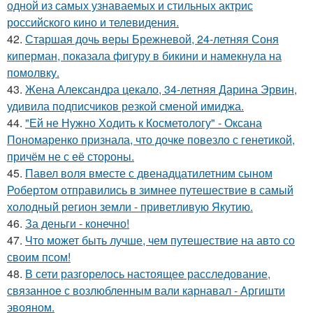
одной из самых узнаваемых и стильных актрис
российского кино и телевидения.
42.
Старшая дочь веры Брежневой, 24-летняя Соня
киперман, показала фигуру в бикини и намекнула на
помолвку.
43.
Жена Александра цекало, 34-летняя Дарина Эрвин,
удивила подписчиков резкой сменой имиджа.
44.
"Ей не Нужно Ходить к Косметологу" - Оксана
Пономаренко признала, что дочке повезло с генетикой,
причём не с её стороны.
45.
Павел воля вместе с двенадцатилетним сыном
Робертом отправились в зимнее путешествие в самый
холодный регион земли - приветливую Якутию.
46.
За деньги - конечно!
47.
Что может быть лучше, чем путешествие на авто со
своим псом!
48.
В сети разгорелось настоящее расследование,
связанное с возлюбленным вали карнавал - Аргишти
эвояном.