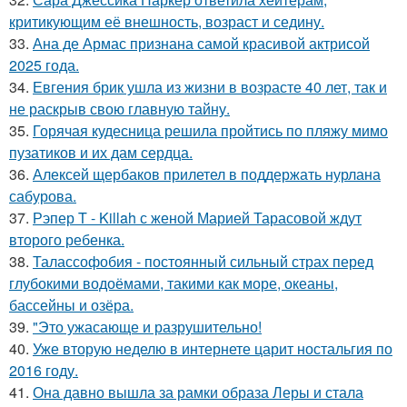
критикующим её внешность, возраст и седину.
33.
Ана де Армас признана самой красивой актрисой
2025 года.
34.
Евгения брик ушла из жизни в возрасте 40 лет, так и
не раскрыв свою главную тайну.
35.
Горячая кудесница решила пройтись по пляжу мимо
пузатиков и их дам сердца.
36.
Алексей щербаков прилетел в поддержать нурлана
сабурова.
37.
Рэпер T - Killah с женой Марией Тарасовой ждут
второго ребенка.
38.
Талассофобия - постоянный сильный страх перед
глубокими водоёмами, такими как море, океаны,
бассейны и озёра.
39.
"Это ужасающе и разрушительно!
40.
Уже вторую неделю в интернете царит ностальгия по
2016 году.
41.
Она давно вышла за рамки образа Леры и стала