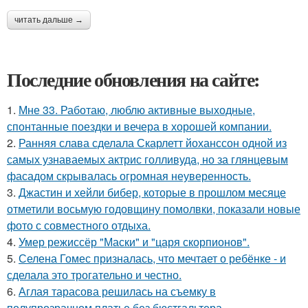
читать дальше →
Последние обновления на сайте:
1.
Мне 33. Работаю, люблю активные выходные,
спонтанные поездки и вечера в хорошей компании.
2.
Ранняя слава сделала Скарлетт йоханссон одной из
самых узнаваемых актрис голливуда, но за глянцевым
фасадом скрывалась огромная неуверенность.
3.
Джастин и хейли бибер, которые в прошлом месяце
отметили восьмую годовщину помолвки, показали новые
фото с совместного отдыха.
4.
Умер режиссёр "Маски" и "царя скорпионов".
5.
Селена Гомес призналась, что мечтает о ребёнке - и
сделала это трогательно и честно.
6.
Аглая тарасова решилась на съемку в
полупрозрачном платье без бюстгальтера.