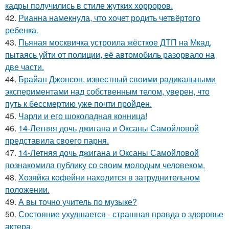
кадры получились в стиле жутких хорроров.
42.
Рианна намекнула, что хочет родить четвёртого
ребенка.
43.
Пьяная москвичка устроила жёсткое ДТП на Мкад,
пытаясь уйти от полиции, её автомобиль разорвало на
две части.
44.
Брайан Джонсон, известный своими радикальными
экспериментами над собственным телом, уверен, что
путь к бессмертию уже почти пройден.
45.
Чарли и его шоколадная конница!
46.
14-Летняя дочь джигана и Оксаны Самойловой
представила своего парня.
47.
14-Летняя дочь джигана и Оксаны Самойловой
познакомила публику со своим молодым человеком.
48.
Хозяйка кофейни находится в затруднительном
положении.
49.
А вы точно учитель по музыке?
50.
Состояние ухудшается - страшная правда о здоровье
актера.