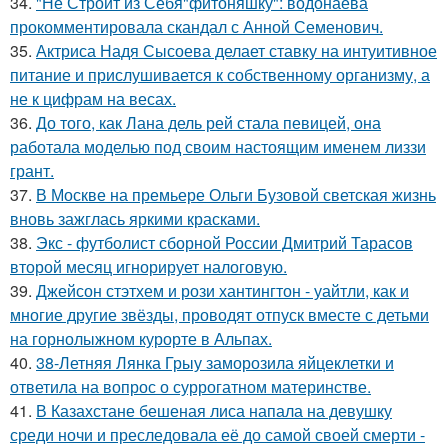
34.
"Не Строит из Себя"фитоняшку": водонаева
прокомментировала скандал с Анной Семенович.
35.
Актриса Надя Сысоева делает ставку на интуитивное
питание и прислушивается к собственному организму, а
не к цифрам на весах.
36.
До того, как Лана дель рей стала певицей, она
работала моделью под своим настоящим именем лиззи
грант.
37.
В Москве на премьере Ольги Бузовой светская жизнь
вновь зажглась яркими красками.
38.
Экс - футболист сборной России Дмитрий Тарасов
второй месяц игнорирует налоговую.
39.
Джейсон стэтхем и рози хантингтон - уайтли, как и
многие другие звёзды, проводят отпуск вместе с детьми
на горнолыжном курорте в Альпах.
40.
38-Летняя Лянка Грыу заморозила яйцеклетки и
ответила на вопрос о суррогатном материнстве.
41.
В Казахстане бешеная лиса напала на девушку
среди ночи и преследовала её до самой своей смерти -