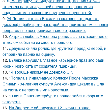
8.
Демонстрируя завидную стойкость, Ксения Собчак
ответила на критику своей внешности, напомнив
подписчикам о важности внутренних ценностей.
9.
24-Летняя актриса Василина юсковец страдает от
дисморфофобии, это расстройства, при котором человек
неправильно воспринимает свое отражение.
10.
Актриса любовь Аксенова решилась на откровение о
тяжелом событии из своего прошлого.
11.
Девушка сняла ролик, где крутится перед камерой, и
отправила парню на оценку.
12.
Бьянка нарушила главное карьерное правило ради
ироничного хита от создателя "Царицы".
13.
"Я вообще никому не доверяю …".
14.
"Попала в Инвалидную Коляску После Массажа
Спины" - 34-летняя супруга Александра цекало вышла
на связь с неприятными новостями.
15.
1 мая в Санкт-петербурге прошел забег в формате
эстафеты.
16.
На Эвересте обнаружили 12 тысяч кг говна.