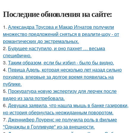
Последние обновления на сайте:
1.
Александра Трусова и Макар Игнатов получили
множество предложений сняться в реалити-шоу - от
романтических до экстремальных.
2.
Будущее наступило, и оно пахнет … весьма
специфично.
3.
Таким образом, если бы избил - было бы видно.
4.
Певица Адель, которая несколько лет назад сильно
похудела, впервые за долгое время появилась на
публике.
5.
Прокуратура новую экспертизу для лерчек после
видео из зала потребовала.
6.
Девушка заявила, что нашла мышь в банке газировки,
но история обернулась неожиданным поворотом.
7.
Дженнифер Лоуренс не получила роль в фильме
"Однажды в Голливуде" из-за внешности.