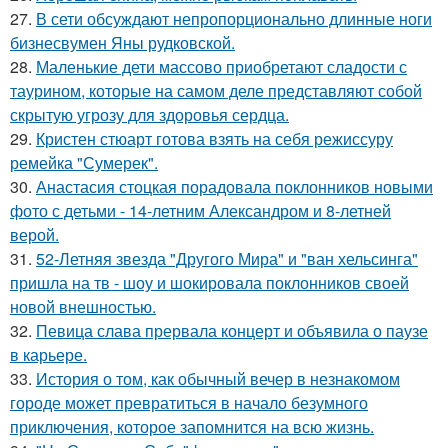
27.
В сети обсуждают непропорционально длинные ноги
бизнесвумен Яны рудковской.
28.
Маленькие дети массово приобретают сладости с
таурином, которые на самом деле представляют собой
скрытую угрозу для здоровья сердца.
29.
Кристен стюарт готова взять на себя режиссуру
ремейка "Сумерек".
30.
Анастасия стоцкая порадовала поклонников новыми
фото с детьми - 14-летним Александром и 8-летней
верой.
31.
52-Летняя звезда "Другого Мира" и "ван хельсинга"
пришла на тв - шоу и шокировала поклонников своей
новой внешностью.
32.
Певица слава прервала концерт и объявила о паузе
в карьере.
33.
История о том, как обычный вечер в незнакомом
городе может превратиться в начало безумного
приключения, которое запомнится на всю жизнь.