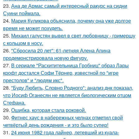
23.
Ана де Армас самый интересный ракурс на сидни
Суини поймала.
24.
Мария Куликова объяснила, почему она уже долгое
время не может похудеть.
25.
Михаил галустян вывел в свет любовницу - гримершу
с кольцом в носу.
26.
"Сбросила 20 лет": 61-летняя Алена Апина
продемонстрировала новую фигуру.
27.
В сериале "Расхитительница Гробниц" образ Лары
крофт достался Софи Тёрнер, известной по "игре
престолов" и "людям икс".
28.
"Буду Любить, Словно Родного": анализ днк показал,
что Иосиф Оганесян не является биологическим отцом
Стефана.
29.
Ошибка, которая стала роковой.
30.
Фитнес хаус в набережных челнах отметил свой
четвёртый день рождения - и это было супер!
31.
24 июня 1982 года лайнер, летевший из куала-