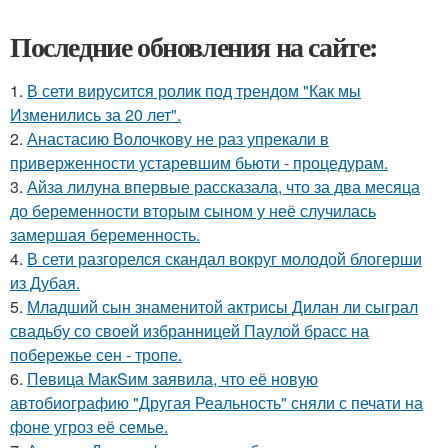
Последние обновления на сайте:
1.
В сети вирусится ролик под трендом "Как мы
Изменились за 20 лет".
2.
Анастасию Волочкову не раз упрекали в
приверженности устаревшим бьюти - процедурам.
3.
Айза лилуна впервые рассказала, что за два месяца
до беременности вторым сыном у неё случилась
замершая беременность.
4.
В сети разгорелся скандал вокруг молодой блогерши
из Дубая.
5.
Младший сын знаменитой актрисы Дилан ли сыграл
свадьбу со своей избранницей Паулой брасс на
побережье сен - тропе.
6.
Пeвица MакSим заявила, что её новую
автобиографию "Другая Реальность" сняли с печати на
фоне угроз её семье.