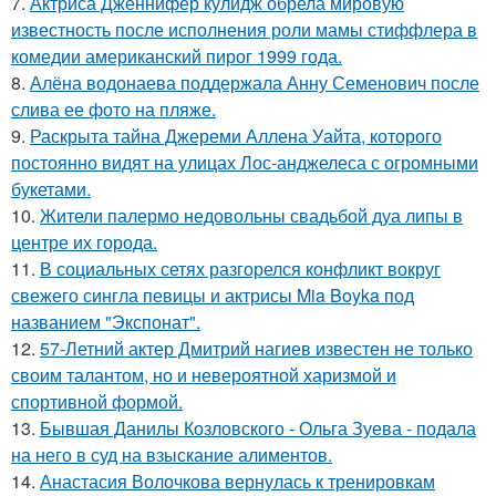
7.
Актриса Дженнифер кулидж обрела мировую
известность после исполнения роли мамы стиффлера в
комедии американский пирог 1999 года.
8.
Алёна водонаева поддержала Анну Семенович после
слива ее фото на пляже.
9.
Раскрыта тайна Джереми Аллена Уайта, которого
постоянно видят на улицах Лос-анджелеса с огромными
букетами.
10.
Жители палермо недовольны свадьбой дуа липы в
центре их города.
11.
В социальных сетях разгорелся конфликт вокруг
свежего сингла певицы и актрисы Mia Boyka под
названием "Экспонат".
12.
57-Летний актер Дмитрий нагиев известен не только
своим талантом, но и невероятной харизмой и
спортивной формой.
13.
Бывшая Данилы Козловского - Ольга Зуева - подала
на него в суд на взыскание алиментов.
14.
Анастасия Волочкова вернулась к тренировкам