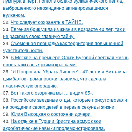
лумпура в перт, попал в облако вулканического пепла,
выброшенного неожиданно активировавшимся
вулканом.
32.
Что следует сохранять в ТАЙНЕ.
33.
Евгения брик ушла из жизни в возрасте 40 лет, так и
не раскрыв свою главную тайну.
34.
Съёмочная площадка как территория повышенной
чувствительности.
35.
В Москве на премьере Ольги Бузовой светская жизнь
вновь зажглась яркими красками.
36.
"Я Попросила Убрать Лишнее" - 47-летняя Виталина
цымбалюк - романовская заявила, что сделала
пластическую операцию.
37.
Вот такого озорника мы … видим 85-.
38.
Российские звездные отцы, которые присутствовали
на рождении своих детей в первые секунды жизни:
39.
Юлия Высоцкая о состоянии дочери.
40.
На отдыхе в Турции Кристина асмус свои
акробатические навыки продемонстрировала.