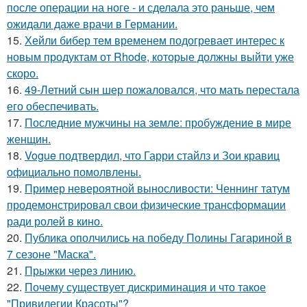
после операции на ноге - и сделала это раньше, чем
ожидали даже врачи в Германии.
15.
Хейли бибер тем временем подогревает интерес к
новым продуктам от Rhode, которые должны выйти уже
скоро.
16.
49-Летний сын шер пожаловался, что мать перестала
его обеспечивать.
17.
Последние мужчины на земле: пробуждение в мире
женщин.
18.
Vogue подтвердил, что Гарри стайлз и Зои кравиц
официально помолвлены.
19.
Пример невероятной выносливости: Ченнинг татум
продемонстрировал свои физические трансформации
ради ролей в кино.
20.
Публика ополчились на победу Полины Гагариной в
7 сезоне "Маска".
21.
Прыжки через линию.
22.
Почему существует дискриминация и что такое
"Привилегии Красоты"?