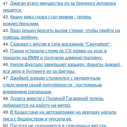
41.
Джиган всего имущества из-за брачного договора
лишится.
42.
Киану ривз снова стал мемом - теперь
рождественским.
43.
Врач решил бросить вызов стихии, чтобы прийти на
помощь ребёнку.
44.
Скандал с мясом в сети магазинов "Светофор".
45.
Парни устроили стрим по CS прямо на ходу в
прицепе на BMW и получили административку.
46.
Нелли фуртадо завершает карьеру: фанаты думают,
все дело в буллинге из-за фигуры.
47.
Джейкоб элорди столкнулся с неприятным
следствием своей популярности - постоянным
вниманием папарацци.
48.
Лолита вместе с Полиной Гагариной теперь
добираются на работу на метро.
49.
В Казахстане на автозаправке на девушку напала
лиса с бешенством и укусила её.
50.
Пустота не сохраняется в священных местах.