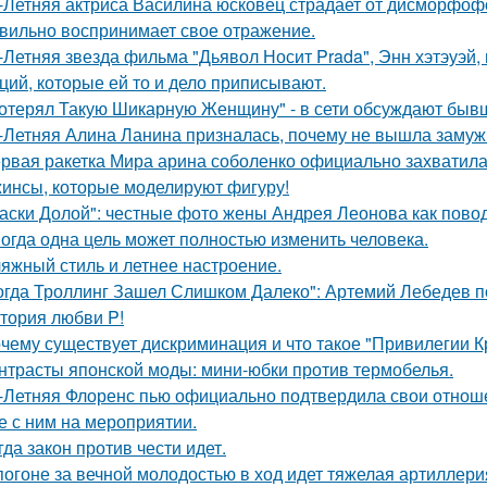
-Летняя актриса Василина юсковец страдает от дисморфофо
вильно воспринимает свое отражение.
-Летняя звезда фильма "Дьявол Носит Prada", Энн хэтэуэй
ций, которые ей то и дело приписывают.
отерял Такую Шикарную Женщину" - в сети обсуждают бывш
-Летняя Алина Ланина призналась, почему не вышла замуж 
рвая ракетка Мира арина соболенко официально захватила
инсы, которые моделируют фигуру!
аски Долой": честные фото жены Андрея Леонова как повод
огда одна цель может полностью изменить человека.
яжный стиль и летнее настроение.
огда Троллинг Зашел Слишком Далеко": Артемий Лебедев по
тория любви P!
чему существует дискриминация и что такое "Привилегии 
нтрасты японской моды: мини-юбки против термобелья.
-Летняя Флоренс пью официально подтвердила свои отнош
е с ним на мероприятии.
гда закон против чести идет.
погоне за вечной молодостью в ход идет тяжелая артиллери