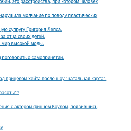
бии, это расстройства, при котором человек
, нарушила молчание по поводу пластических
ую супругу Григория Лепса.
за отца своих детей.
 мир высокой моды.
 поговорить о самопринятии.
д прицелом хейта после шоу "натальная карта".
Красоты"?
ения с актёром финном Коулом, появившись
я!