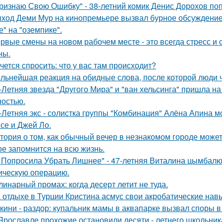
ризнаю Свою Ошибку" - 38-летний комик Денис Дорохов по
ход Деми Мур на кинопремьере вызвал бурное обсуждение 
е" на "оземпике".
рвые смены на новом рабочем месте - это всегда стресс и
ны.
чется спросить: что у вас там происходит?
льнейшая реакция на обидные слова, после которой люди 
-Летняя звезда "Другого Мира" и "ван хельсинга" пришла н
остью.
-Летняя экс - солистка группы "Комбинация" Алёна Апина м
се и Джей Ло.
тория о том, как обычный вечер в незнакомом городе може
ое запомнится на всю жизнь.
 Попросила Убрать Лишнее" - 47-летняя Виталина цымбалюк
ическую операцию.
линарный промах: когда десерт летит не туда.
 отдыхе в Турции Кристина асмус свои акробатические на
кини - раздор: купальник мамы в аквапарке вызвал споры в 
Ярославле прохожие остановили десяти - летнего школьника 