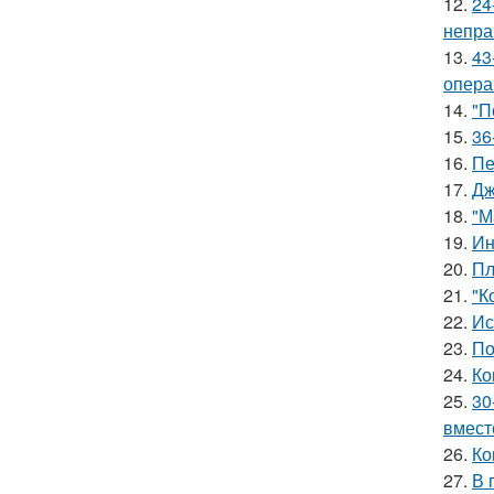
12.
24
непра
13.
43
опера
14.
"П
15.
36
16.
Пе
17.
Дж
18.
"М
19.
Ин
20.
Пл
21.
"К
22.
Ис
23.
По
24.
Ко
25.
30
вмест
26.
Ко
27.
В 