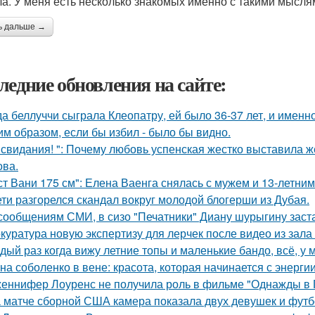
а. У меня есть несколько знакомых именно с такими мысля
ь дальше →
ледние обновления на сайте:
да беллуччи сыграла Клеопатру, ей было 36-37 лет, и именн
им образом, если бы избил - было бы видно.
 свидания! ": Почему любовь успенская жестко выставила ж
ва.
ст Вани 175 см": Елена Ваенга снялась с мужем и 13-летни
ети разгорелся скандал вокруг молодой блогерши из Дубая.
сообщениям СМИ, в сизо "Печатники" Диану шурыгину заста
куратура новую экспертизу для лерчек после видео из зала
дый раз когда вижу летние топы и маленькие бандо, всё, у 
на соболенко в вене: красота, которая начинается с энергии
еннифер Лоуренс не получила роль в фильме "Однажды в Г
 матче сборной США камера показала двух девушек и футб