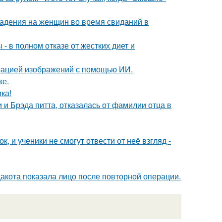
падения на женщин во время свиданий в
- в полном отказе от жестких диет и
ерацией изображений с помощью ИИ.
ке.
ка!
 Брэда питта, отказалась от фамилии отца в
, и ученики не смогут отвести от неё взгляд -
дакота показала лицо после повторной операции.