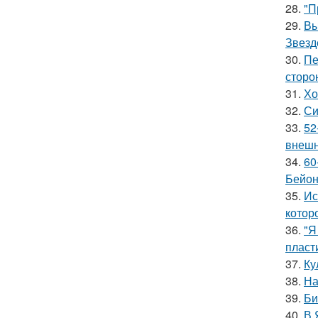
28.
"П
29.
Вы
Звезд
30.
Пе
сторо
31.
Хо
32.
Си
33.
52
внешн
34.
60
Бейон
35.
Ис
котор
36.
"Я
пласт
37.
Ку
38.
На
39.
Би
40.
В 