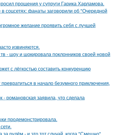
просил прощения у супруги Гарика Харламова.
в соцсетях: фанаты заговорили об "Очередной
 огромное желание проявить себя с лучшей
часто извиняются.
а тв - шоу и шокировала поклонников своей новой
ожет с лёгкостью составить конкуренцию
т превратиться в начало безумного приключения,
 - романовская заявила, что сделала
выки продемонстрировала.
сети.
за рулём - и это тот случай, когда "Смешно"