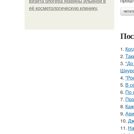
прошл
визита блогера Марины ильиной в
её косметологическую клинику.
читат
Пос
1.
Ког
2.
Так
3.
"До
Шнуро
4.
"Ро
5.
В с
6.
По 
7.
Про
8.
Каж
9.
Ари
10.
Дж
11.
На