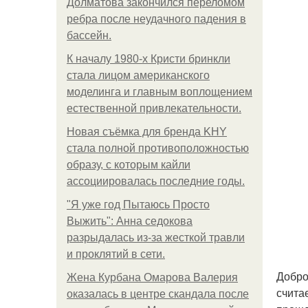
Долматова закончился переломом
ребра после неудачного падения в
бассейн.
К началу 1980-х Кристи бринкли
стала лицом американского
моделинга и главным воплощением
естественной привлекательности.
Новая съёмка для бренда KHY
стала полной противоположностью
образу, с которым кайли
ассоциировалась последние годы.
"Я уже год Пытаюсь Просто
Выжить": Анна седокова
разрыдалась из-за жесткой травли
и проклятий в сети.
Добро
Жена Курбана Омарова Валерия
считае
оказалась в центре скандала после