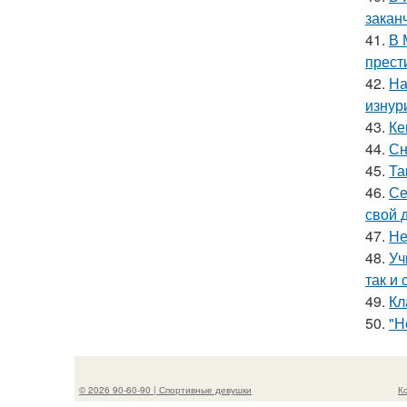
закан
41.
В 
прест
42.
На
изнур
43.
Ке
44.
Сн
45.
Та
46.
Се
свой 
47.
Не
48.
Уч
так и 
49.
Кл
50.
"Н
© 2026 90-60-90 | Спортивные девушки
К