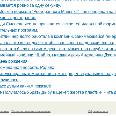
чивается ровно за одну секунду.
Москве поймали "Ресторанного Маньяка" - он совершал на
ижных ресторанах.
дя Сысоева честно признается: секрет её идеальной формы 
ительных программ.
йтлин нер долго работала в компании, занимающейся ген
ачала это выглядело как обычная сцена на детской площад
к вот что было на самом деле в тот момент на палубе титани
мейный конфликт: Шайло, младшая дочь Анджелины Джоли и
день рождения.
ожиданная новость. Родила.
ительница анатомии заявила, что придет в купальнике на урок
случилось.
асс дутым качкам показал!
е Получилось Убрать Дыру в Щеке": жертва пластики Рита 
онтакты
Пользовательское соглашение
Обратная связь