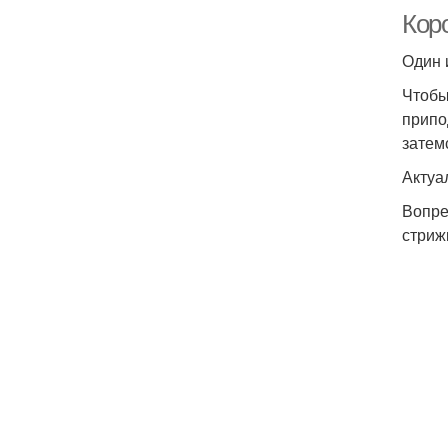
Коро
Один 
Чтобы
припо
затем
Актуа
Вопре
стриж