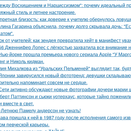
ежду Восхищением и Нарциссизмом": почему идеальный п
яжный стиль и летнее настроение.
претная близость: как доверие к учителю обернулось ловуш
лина Гагарина объяснила, почему долго скрывала дочь: "Ес
атом".
ок от учителей: как зендея превратила хейт в манифест ува
56 Дженнифер Лопес с лёгкостью захватила все внимание на
Нью-йорке прошла премьера нового сериала Apple "У Марго
нг и Николь кидман.
ия Михалкова из "Уральских Пельменей" выглядит так, будт
Японии завирусился новый фототренд: девушки складывают 
рительно напоминает совсем не сердце.
Сети активно обсуждают новые фотографии дочери марии 
берт Паттинсон и сьюки уотерхаус, которые тайно поженил
 вместе в свет.
-Летнюю Памелу андерсон не узнать!
ава пришла к ней в 1987 году после исполнения самого изве
ом певческой карьеры.