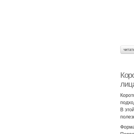
читат
Кор
лиц
Корот
подхо
В это
полез
Форма
Перво