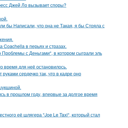
ресс Джей Ло вызывает споры?
кой.
ли бы Написали, что она не Такая, я бы Стояла с
жения.
 Coachella в перьях и стразах.
 Проблемы с Деньгами", в котором сыграли эль
о время для неё остановилось.
руками сердечко так, что в кадре оно
шукшиной.
ись в прошлом году, впервые за долгое время
стного её шлягера "Joe Le Taxi", который стал