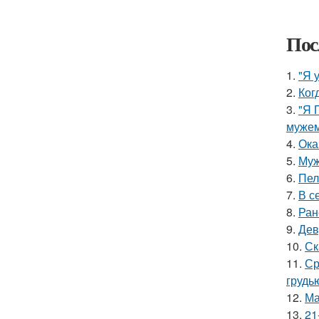
Пос
1.
"Я 
2.
Ког
3.
"Я 
мужем
4.
Ока
5.
Муж
6.
Пел
7.
В с
8.
Ран
9.
Дев
10.
Ск
11.
Ср
грудь
12.
Ма
13.
21