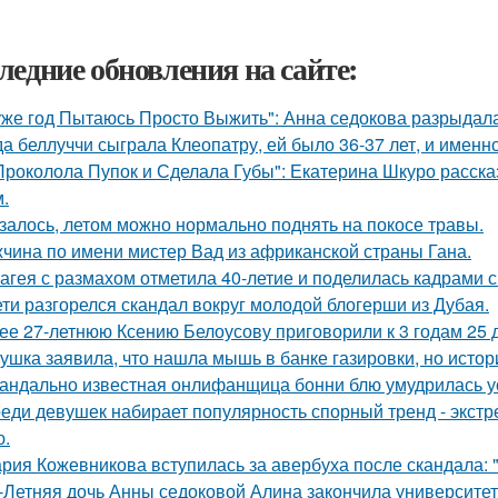
ледние обновления на сайте:
уже год Пытаюсь Просто Выжить": Анна седокова разрыдалас
да беллуччи сыграла Клеопатру, ей было 36-37 лет, и именн
Проколола Пупок и Сделала Губы": Екатерина Шкуро расска
.
залось, летом можно нормально поднять на покосе травы.
чина по имени мистер Вад из африканской страны Гана.
агея с размахом отметила 40-летие и поделилась кадрами с
ети разгорелся скандал вокруг молодой блогерши из Дубая.
ее 27-летнюю Ксению Белоусову приговорили к 3 годам 25 
ушка заявила, что нашла мышь в банке газировки, но ист
андально известная онлифанщица бонни блю умудрилась у
еди девушек набирает популярность спорный тренд - экстр
ю.
рия Кожевникова вступилась за авербуха после скандала: 
-Летняя дочь Анны седоковой Алина закончила университет