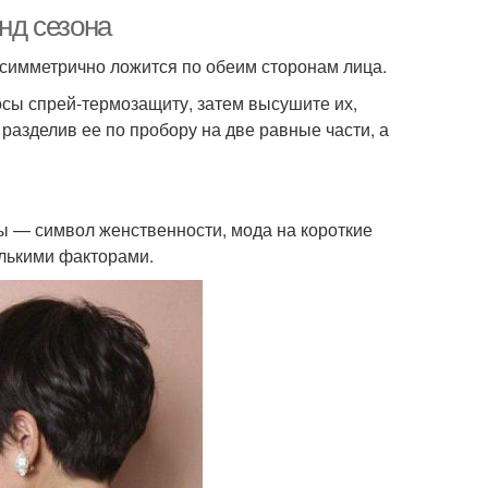
енд сезона
и симметрично ложится по обеим сторонам лица.
осы спрей-термозащиту, затем высушите их,
разделив ее по пробору на две равные части, а
ы — символ женственности, мода на короткие
олькими факторами.