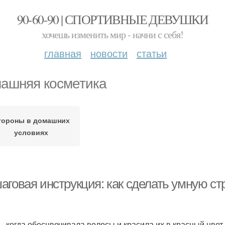
90-60-90 | СПОРТИВНЫЕ ДЕВУШКИ
хочешь изменить мир - начни с себя!
главная
новости
статьи
ашняя косметика
тороны в домашних
условиях
аговая инструкция: как сделать умную ст
ь, когда обесцвечивала волосы и красила их в красный цве