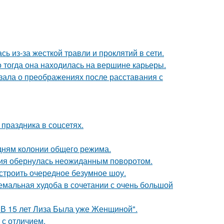
ь из-за жесткой травли и проклятий в сети.
о тогда она находилась на вершине карьеры.
зала о преображениях после расставания с
 праздника в соцсетях.
дням колонии общего режима.
ория обернулась неожиданным поворотом.
строить очередное безумное шоу.
емальная худоба в сочетании с очень большой
"В 15 лет Лиза Была уже Женщиной".
 с отличием.