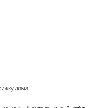
рижку дома
т, то мои мысли были примерно такие:Попробую,