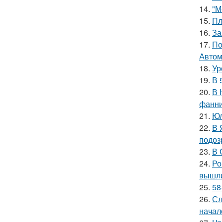
14.
"М
15.
Пл
16.
За
17.
По
Автом
18.
Ур
19.
В 
20.
В 
фанни
21.
Юл
22.
В 
подоз
23.
В 
24.
Ро
вышли
25.
58
26.
Сл
начал