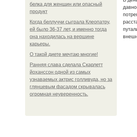
белка для женщин или опасный
давно
продукт
потре
расст
Когда беллуччи сыграла Клеопатру,
путал
ей было 36-37 лет, и именно тогда
внешн
она находилась на вершине
карьеры.
О такой диете мечтаю многие!
Ранняя слава сделала Скарлетт
йоханссон одной из самых
узнаваемых актрис голливуда, но за
глянцевым фасадом скрывалась
огромная неуверенность.