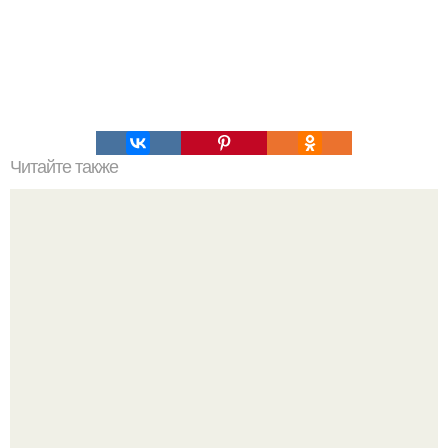
Читайте также
Народные средства для роста ресниц и бровей.
Эффективное средство для роста бровей и ресниц