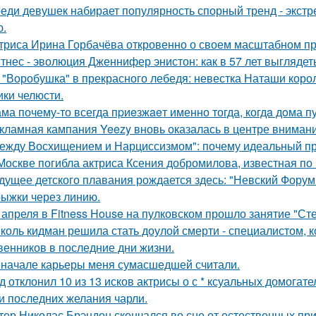
еди девушек набирает популярность спорный тренд - экстр
ю.
триса Ирина Горбачёва откровенно о своем масштабном п
тнес - эволюция Дженнифер энистон: как в 57 лет выглядет
 "Воробушка" в прекрасного лебедя: невестка Наташи кор
ики челюсти.
ма почему-то всегда пpиeзжaeт именно тогда, когдa дoма пу
кламная кампания Yeezy вновь оказалась в центре вниман
ежду Восхищением и Нарциссизмом": почему идеальный п
Москве погибла актриса Ксения добромилова, известная по 
дущее детского плавания рождается здесь: "Невский Форум 
ыжки через линию.
 апреля в Fitness House на пулковском прошло занятие "Ст
коль кидман решила стать доулой смерти - специалистом,
венников в последние дни жизни.
 начале карьеры меня сумасшедшей считали.
д отклонил 10 из 13 исков актрисы о с * ксуальных домогате
и последних желания чарли.
тер Николас Брэндон скончался во сне от естественных при