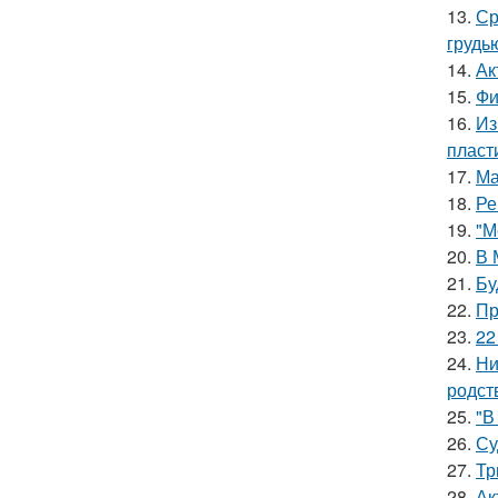
13.
Ср
грудь
14.
Ак
15.
Фи
16.
Из
пласт
17.
Ма
18.
Ре
19.
"М
20.
В 
21.
Бу
22.
Пр
23.
22
24.
Ни
родст
25.
"В
26.
Су
27.
Тр
28.
Ак