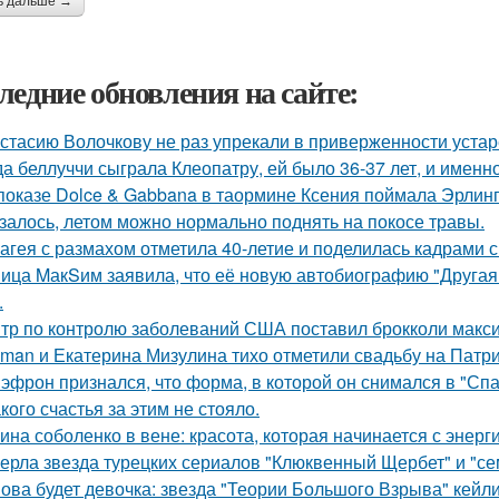
ь дальше →
ледние обновления на сайте:
стасию Волочкову не раз упрекали в приверженности уста
да беллуччи сыграла Клеопатру, ей было 36-37 лет, и именн
показе Dolce & Gabbana в таормине Ксения поймала Эрлинг
залось, летом можно нормально поднять на покосе травы.
агея с размахом отметила 40-летие и поделилась кадрами с
ица MакSим заявила, что её новую автобиографию "Другая 
.
тр по контролю заболеваний США поставил брокколи макс
man и Екатерина Мизулина тихо отметили свадьбу на Патри
 эфрон признался, что форма, в которой он снимался в "Сп
кого счастья за этим не стояло.
ина соболенко в вене: красота, которая начинается с энерги
ерла звезда турецких сериалов "Клюквенный Щербет" и "сем
ова будет девочка: звезда "Теории Большого Взрыва" кейли