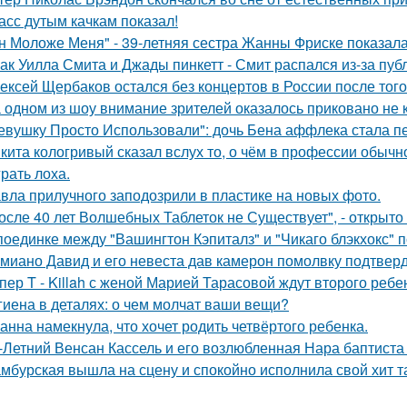
асс дутым качкам показал!
н Моложе Меня" - 39-летняя сестра Жанны Фриске показала
ак Уилла Смита и Джады пинкетт - Смит распался из-за пуб
ексей Щербаков остался без концертов в России после того
 одном из шоу внимание зрителей оказалось приковано не к
евушку Просто Использовали": дочь Бена аффлека стала пе
кита кологривый сказал вслух то, о чём в профессии обычн
грать лоха.
вла прилучного заподозрили в пластике на новых фото.
осле 40 лет Волшебных Таблеток не Существует", - открыто
поединке между "Вашингтон Кэпиталз" и "Чикаго блэкхокс" 
миано Давид и его невеста дав камерон помолвку подтвер
пер T - Killah с женой Марией Тарасовой ждут второго ребе
гиена в деталях: о чем молчат ваши вещи?
анна намекнула, что хочет родить четвёртого ребенка.
-Летний Венсан Кассель и его возлюбленная Нара баптиста
мбурская вышла на сцену и спокойно исполнила свой хит так