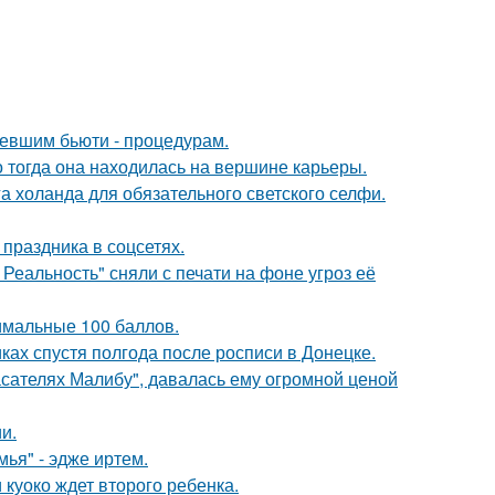
ревшим бьюти - процедурам.
о тогда она находилась на вершине карьеры.
а холанда для обязательного светского селфи.
 праздника в соцсетях.
Реальность" сняли с печати на фоне угроз её
имальные 100 баллов.
ках спустя полгода после росписи в Донецке.
асателях Малибу", давалась ему огромной ценой
и.
ья" - эдже иртем.
 куоко ждет второго ребенка.