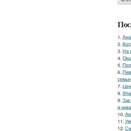
читат
Пос
1.
Ана
2.
Ког
3.
На 
4.
Ока
5.
Пел
6.
Пeв
семье
7.
Цен
8.
Sha
9.
Зак
и ника
10.
Ар
11.
Ум
12.
Сн