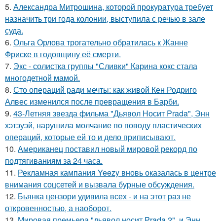
5.
Александра Митрошина, которой прокуратура требует
назначить три года колонии, выступила с речью в зале
суда.
6.
Ольга Орлова трогательно обратилась к Жанне
Фриске в годовщину её смерти.
7.
Экс - солистка группы "Сливки" Карина кокс стала
многодетной мамой.
8.
Сто операций ради мечты: как живой Кен Родриго
Алвес изменился после превращения в Барби.
9.
43-Летняя звезда фильма "Дьявол Носит Prada", Энн
хэтэуэй, нарушила молчание по поводу пластических
операций, которые ей то и дело приписывают.
10.
Американец поставил новый мировой рекорд по
подтягиваниям за 24 часа.
11.
Рекламная кампания Yeezy вновь оказалась в центре
внимания соцсетей и вызвала бурные обсуждения.
12.
Бьянка цензори удивила всех - и на этот раз не
откровенностью, а наоборот.
13.
Мировая премьера "дьявол носит Prada 2", и Энн