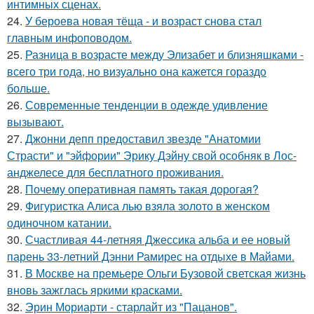
интимных сценах.
24.
У бероева новая тёща - и возраст снова стал
главным инфоповодом.
25.
Разница в возрасте между Элизабет и близняшками -
всего три года, но визуально она кажется гораздо
больше.
26.
Современные тенденции в одежде удивление
вызывают.
27.
Джонни депп предоставил звезде "Анатомии
Страсти" и "эйфории" Эрику Дэйну свой особняк в Лос-
анджелесе для бесплатного проживания.
28.
Почему оперативная память такая дорогая?
29.
Фигуристка Алиса лью взяла золото в женском
одиночном катании.
30.
Счастливая 44-летняя Джессика альба и ее новый
парень 33-летний Дэнни Рамирес на отдыхе в Майами.
31.
В Москве на премьере Ольги Бузовой светская жизнь
вновь зажглась яркими красками.
32.
Эрин Мориарти - старлайт из "Пацанов".