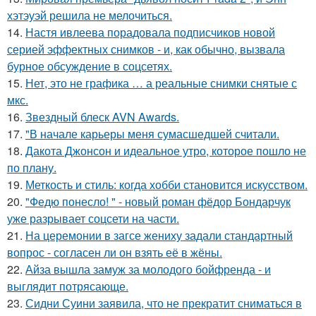
хэтэуэй решила не мелочиться.
14.
Настя ивлеева порадовала подписчиков новой
серией эффектных снимков - и, как обычно, вызвала
бурное обсуждение в соцсетях.
15.
Нет, это не графика … а реальные снимки снятые с
мкс.
16.
Звездный блеск AVN Awards.
17.
"В начале карьеры меня сумасшедшей считали.
18.
Дакота Джонсон и идеальное утро, которое пошло не
по плану.
19.
Меткость и стиль: когда хобби становится искусством.
20.
"Федю понесло! " - новый роман фёдор Бондарчук
уже разрывает соцсети на части.
21.
На церемонии в загсе жениху задали стандартный
вопрос - согласен ли он взять её в жёны.
22.
Айза вышла замуж за молодого бойфренда - и
выглядит потрясающе.
23.
Сидни Суини заявила, что не прекратит сниматься в