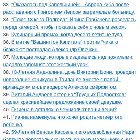
33.
"Оказалась под Капельницей" - Аврора киба после
расставания с Григорием Лепсом загремела в больницу.
34.
"Плюс 13 кг за Полгода": Ирина Горбачева разделась
перед камерой, чтобы показать себя с новым весом.
35.
Кулинарный промах: когда десерт летит не туда.
36.
В матче "Вашингтон Кэпиталз" против "чикаго
блэкхокс" пострадал Александр Овечкин.
37.
Молодые люди, которые издевались над пожилыми,
надолго запомнят этот жесткий урок.
38.
13-Летняя Анджелина, дочь Виктории Бони, проводит
новогодние каникулы в Таиланде вместе с папой -
ирландским миллиардером Алексом смёрфитом.
39.
Виталий Андреев актер из "Трудных Подростков"
сделал красивейшее предложение своей девушке.
40.
Гигиена в деталях: о чем молчат ваши вещи?
41.
Рианна намекнула, что хочет родить четвёртого
ребенка.
42.
59-Летний Венсан Кассель и его возлюбленная Нара
баптиста перестали скрывать лицо их маленького сына.