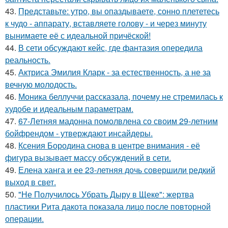
43.
Представьте: утро, вы опаздываете, сонно плететесь
к чудо - аппарату, вставляете голову - и через минуту
вынимаете её с идеальной причёской!
44.
В сети обсуждают кейс, где фантазия опередила
реальность.
45.
Актриса Эмилия Кларк - за естественность, а не за
вечную молодость.
46.
Моника беллуччи рассказала, почему не стремилась к
худобе и идеальным параметрам.
47.
67-Летняя мадонна помолвлена со своим 29-летним
бойфрендом - утверждают инсайдеры.
48.
Ксения Бородина снова в центре внимания - её
фигура вызывает массу обсуждений в сети.
49.
Елена ханга и ее 23-летняя дочь совершили редкий
выход в свет.
50.
"Не Получилось Убрать Дыру в Щеке": жертва
пластики Рита дакота показала лицо после повторной
операции.