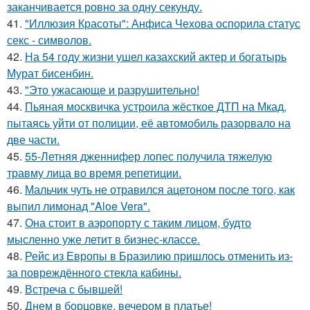
заканчивается ровно за одну секунду.
41.
"Иллюзия Красоты": Анфиса Чехова оспорила статус
секс - символов.
42.
На 54 году жизни ушел казахский актер и богатырь
Мурат бисенбин.
43.
"Это ужасающе и разрушительно!
44.
Пьяная москвичка устроила жёсткое ДТП на Мкад,
пытаясь уйти от полиции, её автомобиль разорвало на
две части.
45.
55-Летняя дженнифер лопес получила тяжелую
травму лица во время репетиции.
46.
Мальчик чуть не отравился ацетоном после того, как
выпил лимонад "Aloe Vera".
47.
Она стоит в аэропорту с таким лицом, будто
мысленно уже летит в бизнес-классе.
48.
Рейс из Европы в Бразилию пришлось отменить из-
за повреждённого стекла кабины.
49.
Встреча с бывшей!
50.
Днем в борцовке, вечером в платье!