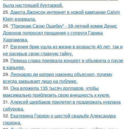
была настоящей бунтаркой.
25.
Дакота Джонсон интернет в новой кампании Calvin
Klein взорвала.
26.
"Признаю Свою Ошибку" - 38-летний комик Денис
Дорохов попросил прощения у супруги Гарика
Харламова.
27.
Евгения брик ушла из жизни в возрасте 40 лет, так и
не раскрыв свою главную тайну.
28.
Певица слава прервала концерт и объявила о паузе
в карьере.
29.
Леонардо ди каприо наконец объяснил, почему
всегда закрывает лицо на публике.
30.
Она вложила 135 тысяч долларов, чтобы
максимально приблизить свою внешность к кукле.
31.
Алексей щербаков прилетел в поддержать нурлана
сабурова.
32.
Екатерина Гордон о шестой свадьбе Александра
гордона.