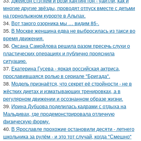
33.
Джейсон стэтхем и рози хантингтон - уайтли, как и
многие другие звёзды, проводят отпуск вместе с детьми
на горнолыжном курорте в Альпах.
34.
Вот такого озорника мы … видим 85-.
35.
В Москве женщина едва не выбросилась из такси во
время движения.
36.
Оксана Самойлова решила разом пресечь слухи о
пластических операциях и публично прояснила
ситуацию.
37.
Екатерина Гусева - яркая российская актриса,
прославившаяся ролью в сериале "Бригада".
38.
Модель признаётся, что секрет её стройности - не в
жёстких диетах и изматывающих тренировках, а в
регулярном движении и осознанном образе жизни.
39.
Ирина Дубцова поделилась кадрами с отдыха на
Мальдивах, где продемонстрировала отличную
физическую форму.
40.
В Ярославле прохожие остановили десяти - летнего
школьника за рулём - и это тот случай, когда "Смешно"