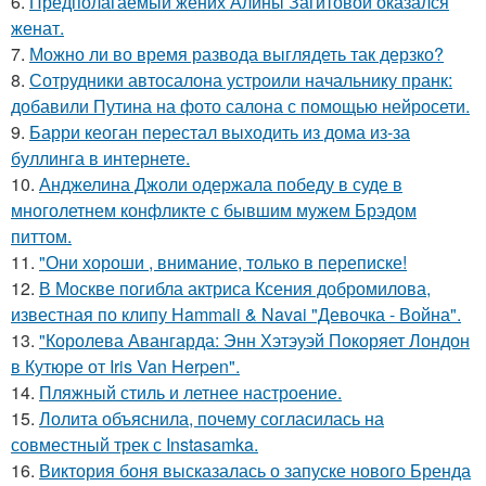
6.
Предполагаемый жених Алины Загитовой оказался
женат.
7.
Можно ли во время развода выглядеть так дерзко?
8.
Сотрудники автосалона устроили начальнику пранк:
добавили Путина на фото салона с помощью нейросети.
9.
Барри кеоган перестал выходить из дома из-за
буллинга в интернете.
10.
Анджелина Джоли одержала победу в суде в
многолетнем конфликте с бывшим мужем Брэдом
питтом.
11.
"Они хороши , внимание, только в переписке!
12.
В Москве погибла актриса Ксения добромилова,
известная по клипу Hammali & Navai "Девочка - Война".
13.
"Королева Авангарда: Энн Хэтэуэй Покоряет Лондон
в Кутюре от Iris Van Herpen".
14.
Пляжный стиль и летнее настроение.
15.
Лолита объяснила, почему согласилась на
совместный трек с Instasamka.
16.
Виктория боня высказалась о запуске нового Бренда