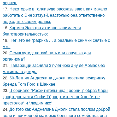
лерчек.
17.
Некоторые в голливуде рассказывают, как тяжело
работать с Энн хэтэуэй, настолько она ответственно
подходит к своим ролям.
18.
Кармен Электра активно занимается
благотворительностью:
19.
Нет, это не графика … а реальные снимки снятые с
мкс.
20.
Семаглутид: легкий путь или ловушка для
организма?
21.
Папарацци засняли 37-летнюю ану де Армас без
макияжа в дождь.
22.
50-Летняя Анджелина джоли посетила вечеринку
бренда Tom Ford в Шанхае.
23.
В сериале "Расхитительница Гробниц" образ Лары
крофт достался Софи Тёрнер, известной по "игре
престолов" и "людям икс".
24.
До того как Анджелина Джоли стала послом доброй
воли и примерной матерью большого семейства, она