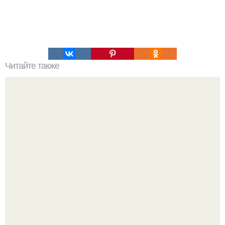
Читайте также
Vogue подтвердил, что Гарри стайлз и Зои кравиц
официально помолвлены.