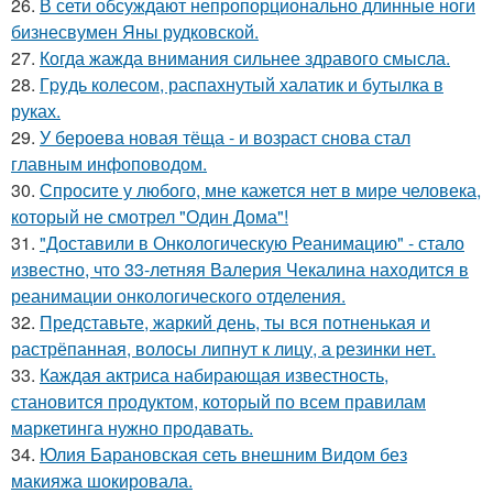
26.
В сети обсуждают непропорционально длинные ноги
бизнесвумен Яны рудковской.
27.
Когда жажда внимания сильнее здравого смысла.
28.
Гpyдь колесом, распахнутый халатик и бутылка в
руках.
29.
У бероева новая тёща - и возраст снова стал
главным инфоповодом.
30.
Спросите у любого, мне кажется нет в мире человека,
который не смотрел "Один Дома"!
31.
"Доставили в Онкологическую Реанимацию" - стало
известно, что 33-летняя Валерия Чекалина находится в
реанимации онкологического отделения.
32.
Представьте, жаркий день, ты вся потненькая и
растрёпанная, волосы липнут к лицу, а резинки нет.
33.
Каждая актриса набирающая известность,
становится продуктом, который по всем правилам
маркетинга нужно продавать.
34.
Юлия Барановская сеть внешним Видом без
макияжа шокировала.