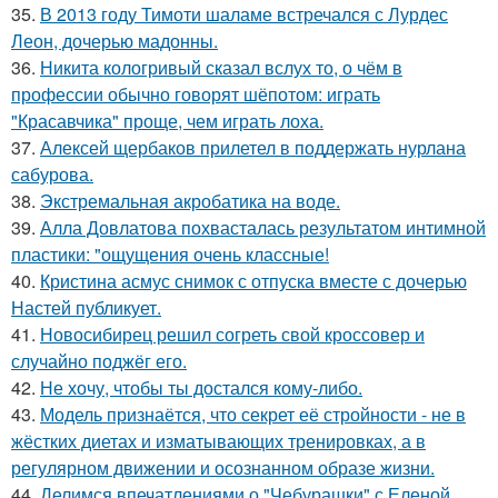
35.
В 2013 году Тимоти шаламе встречался с Лурдес
Леон, дочерью мадонны.
36.
Никита кологривый сказал вслух то, о чём в
профессии обычно говорят шёпотом: играть
"Красавчика" проще, чем играть лоха.
37.
Алексей щербаков прилетел в поддержать нурлана
сабурова.
38.
Экстремальная акробатика на воде.
39.
Алла Довлатова похвасталась результатом интимной
пластики: "ощущения очень классные!
40.
Кристина асмус снимок с отпуска вместе с дочерью
Настей публикует.
41.
Новосибирец решил согреть свой кроссовер и
случайно поджёг его.
42.
Не хочу, чтобы ты достался кому-либо.
43.
Модель признаётся, что секрет её стройности - не в
жёстких диетах и изматывающих тренировках, а в
регулярном движении и осознанном образе жизни.
44.
Делимся впечатлениями о "Чебурашки" с Еленой