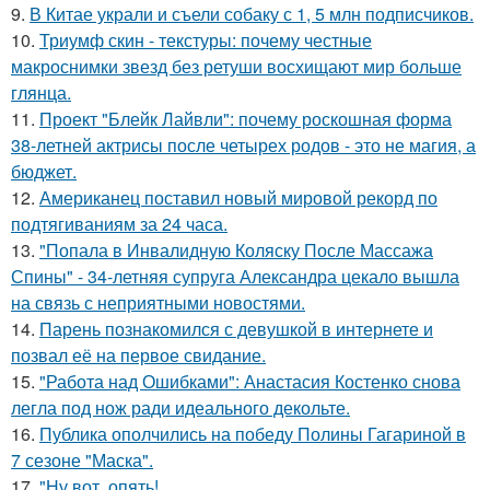
9.
В Китае украли и съели собаку с 1, 5 млн подписчиков.
10.
Триумф скин - текстуры: почему честные
макроснимки звезд без ретуши восхищают мир больше
глянца.
11.
Проект "Блейк Лайвли": почему роскошная форма
38-летней актрисы после четырех родов - это не магия, а
бюджет.
12.
Американец поставил новый мировой рекорд по
подтягиваниям за 24 часа.
13.
"Попала в Инвалидную Коляску После Массажа
Спины" - 34-летняя супруга Александра цекало вышла
на связь с неприятными новостями.
14.
Парень познакомился с девушкой в интернете и
позвал её на первое свидание.
15.
"Работа над Ошибками": Анастасия Костенко снова
легла под нож ради идеального декольте.
16.
Публика ополчились на победу Полины Гагариной в
7 сезоне "Маска".
17.
"Ну вот, опять!