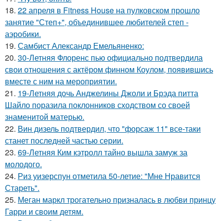
18.
22 апреля в Fitness House на пулковском прошло
занятие "Степ+", объединившее любителей степ -
аэробики.
19.
Самбист Александр Емельяненко:
20.
30-Летняя Флоренс пью официально подтвердила
свои отношения с актёром финном Коулом, появившись
вместе с ним на мероприятии.
21.
19-Летняя дочь Анджелины Джоли и Брэда питта
Шайло поразила поклонников сходством со своей
знаменитой матерью.
22.
Вин дизель подтвердил, что "форсаж 11" все-таки
станет последней частью серии.
23.
69-Летняя Ким кэтролл тайно вышла замуж за
молодого.
24.
Риз уизерспун отметила 50-летие: "Мне Нравится
Стареть".
25.
Меган маркл трогательно призналась в любви принцу
Гарри и своим детям.