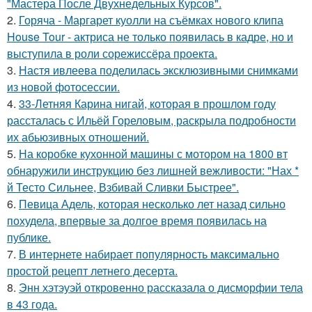
"Мастера После Двухнедельных Курсов".
2.
Горяча - Маргарет куолли на съёмках нового клипа
House Tour - актриса не только появилась в кадре, но и
выступила в роли сорежиссёра проекта.
3.
Настя ивлеева поделилась эксклюзивными снимками
из новой фотосессии.
4.
33-Летняя Карина нигай, которая в прошлом году
рассталась с Ильёй Гореловым, раскрыла подробности
их абьюзивных отношений.
5.
На коробке кухонной машины с мотором на 1800 вт
обнаружили инструкцию без лишней вежливости: "Нах *
й Тесто Сильнее, Взбивай Сливки Быстрее".
6.
Певица Адель, которая несколько лет назад сильно
похудела, впервые за долгое время появилась на
публике.
7.
В интернете набирает популярность максимально
простой рецепт летнего десерта.
8.
Энн хэтэуэй откровенно рассказала о дисморфии тела
в 43 года.