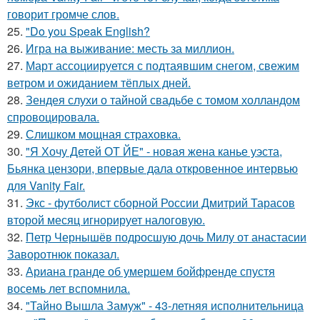
говорит громче слов.
25.
"Do you Speak English?
26.
Игра на выживание: месть за миллион.
27.
Март ассоциируется с подтаявшим снегом, свежим
ветром и ожиданием тёплых дней.
28.
Зендея слухи о тайной свадьбе с томом холландом
спровоцировала.
29.
Слишком мощная страховка.
30.
"Я Хочу Детей ОТ ЙЕ" - новая жена канье уэста,
Бьянка цензори, впервые дала откровенное интервью
для Vanity Fair.
31.
Экс - футболист сборной России Дмитрий Тарасов
второй месяц игнорирует налоговую.
32.
Петр Чернышёв подросшую дочь Милу от анастасии
Заворотнюк показал.
33.
Ариана гранде об умершем бойфренде спустя
восемь лет вспомнила.
34.
"Тайно Вышла Замуж" - 43-летняя исполнительница