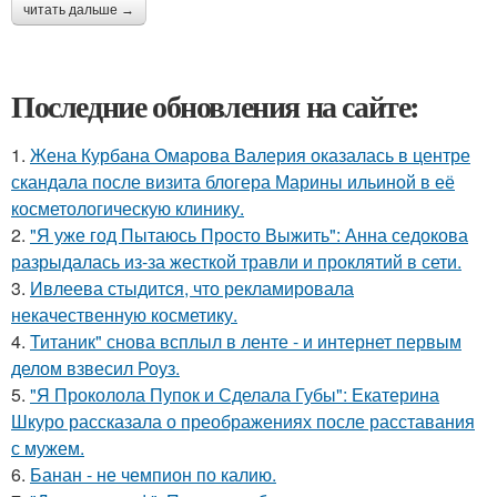
читать дальше →
Последние обновления на сайте:
1.
Жена Курбана Омарова Валерия оказалась в центре
скандала после визита блогера Марины ильиной в её
косметологическую клинику.
2.
"Я уже год Пытаюсь Просто Выжить": Анна седокова
разрыдалась из-за жесткой травли и проклятий в сети.
3.
Ивлеева стыдится, что рекламировала
некачественную косметику.
4.
Титаник" снова всплыл в ленте - и интернет первым
делом взвесил Роуз.
5.
"Я Проколола Пупок и Сделала Губы": Екатерина
Шкуро рассказала о преображениях после расставания
с мужем.
6.
Банан - не чемпион по калию.