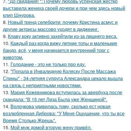
7.
"До свидания! ": Почему любовь успенская жестко
выставила жениха своей дочери и при чем здесь новый
клип Шнурова.
8.
Новый тренд селебрити: почему Кристина асмус и
другие актрисы массово уходят в диджеинг.
9.
Клаву коку активно захейтили из-за лишнего веса.
10.
Каждый раз когда вижу летние топы и маленькие
бандо, всё, у меня начинается внутренний торг с
животом.
11.
Голодание - это не только про еду.
12.
"Попала в Инвалидную Коляску После Массажа
Спины" - 34-летняя супруга Александра цекало вышла
на связь с неприятными новостями.
13.
Мария Кожевникова вступилась за авербуха после
скандала: "В 15 лет Лиза Была уже Женщиной".
14.
Волочкова удивилась тому, сколько ест новая
возлюбленная Диброва: "У Меня Ощущение, что ты все
Время Столько Жрешь".
15.
Мой муж домой вторую жену привёл.