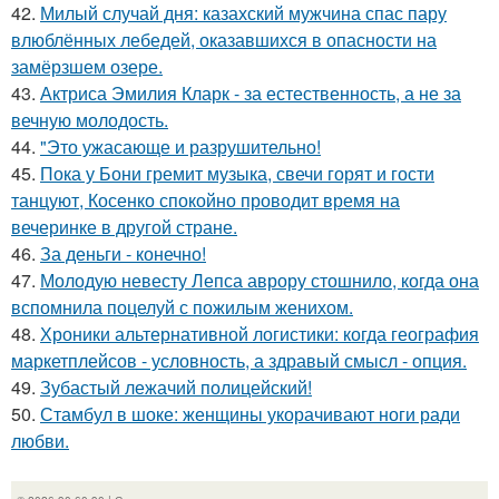
42.
Милый случай дня: казахский мужчина спас пару
влюблённых лебедей, оказавшихся в опасности на
замёрзшем озере.
43.
Актриса Эмилия Кларк - за естественность, а не за
вечную молодость.
44.
"Это ужасающе и разрушительно!
45.
Пока у Бони гремит музыка, свечи горят и гости
танцуют, Косенко спокойно проводит время на
вечеринке в другой стране.
46.
За деньги - конечно!
47.
Молодую невесту Лепса аврору стошнило, когда она
вспомнила поцелуй с пожилым женихом.
48.
Хроники альтернативной логистики: когда география
маркетплейсов - условность, а здравый смысл - опция.
49.
Зубастый лежачий полицейский!
50.
Стамбул в шоке: женщины укорачивают ноги ради
любви.