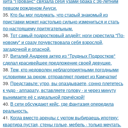
хита "Прованс" связала себя узами брака с 36-летним
певцом рожденом Ануси.
35.
Кто бы мог подумать, что старый знакомый из
приставки может настолько сильно измениться и стать
по-настоящему притягательным.
36.
Тот самый подростковый апдейт: ноги скрестила "По-
новому" и сразу почувствовала себя взрослой,
загадочной и опасной.
37.
Виталий Андреев актер из "Трудных Подростков"
сделал красивейшее предложение своей девушке.
38.
Тем, кто недоволен неблагоприятными погодными
условиями за окном, отправляют привет из Камчатки!
39.
Представьте: утро, вы опаздываете, сонно плететесь
к чудо - аппарату, вставляете голову - и через минуту
вынимаете её с идеальной причёской!
40.
В сети обсуждают кейс, где фантазия опередила
реальность.
41.
Когда вместо аренды с уютом выбираешь ипотеку:
квартира пустая, стены голые, мебель - только мечтать.