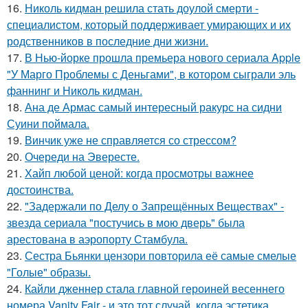
16.
Николь кидман решила стать доулой смерти -
специалистом, который поддерживает умирающих и их
родственников в последние дни жизни.
17.
В Нью-йорке прошла премьера нового сериала Apple
"У Марго Проблемы с Деньгами", в котором сыграли эль
фаннинг и Николь кидман.
18.
Ана де Армас самый интересный ракурс на сидни
Суини поймала.
19.
Винчик уже не справляется со стрессом?
20.
Очереди на Эвересте.
21.
Хайп любой ценой: когда просмотры важнее
достоинства.
22.
"Задержали по Делу о Запрещённых Веществах" -
звезда сериала "постучись в мою дверь" была
арестована в аэропорту Стамбула.
23.
Сестра Бьянки цензори повторила её самые смелые
"Голые" образы.
24.
Кайли дженнер стала главной героиней весеннего
номера Vanity Fair - и это тот случай, когда эстетика