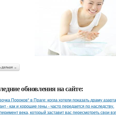
ь дальше →
ледние обновления на сайте:
вочка Пороков" в Праге: когда хотели показать драму азарта
ант - как и хорошие гены - часто передается по наследству.
перимент века, который заставит вас пересмотреть свои вз