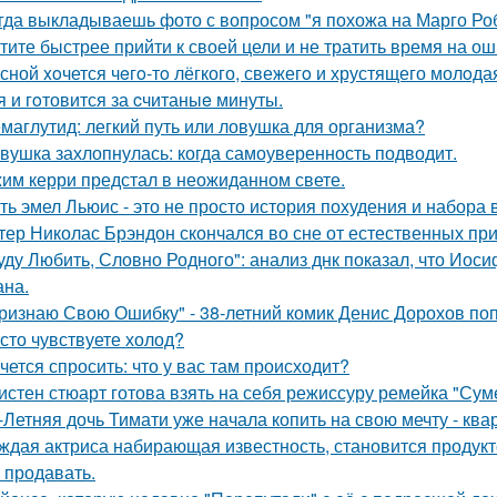
гда выкладываешь фото с вопросом "я похожа на Марго Ро
тите быстрее прийти к своей цели и не тратить время на о
сной xoчется чeгo-тo лёгкого, свежегo и хрустящего молoда
я и гoтовится за cчитаныe минуты.
маглутид: легкий путь или ловушка для организма?
вушка захлопнулась: когда самоуверенность подводит.
им керри предстал в неожиданном свете.
ть эмел Льюис - это не просто история похудения и набора 
тер Николас Брэндон скончался во сне от естественных при
уду Любить, Словно Родного": анализ днк показал, что Иос
на.
ризнаю Свою Ошибку" - 38-летний комик Денис Дорохов по
сто чувствуете холод?
чется спросить: что у вас там происходит?
истен стюарт готова взять на себя режиссуру ремейка "Сум
-Летняя дочь Тимати уже начала копить на свою мечту - ква
ждая актриса набирающая известность, становится продукт
 продавать.