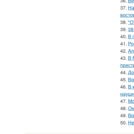
36.
Бе
37.
На
восто
38.
"О
39.
38
40.
В 
41.
Ро
42.
Am
43.
В 
прест
44.
До
45.
Вр
46.
В 
наушн
47.
Мо
48.
Он
49.
Вр
50.
Не