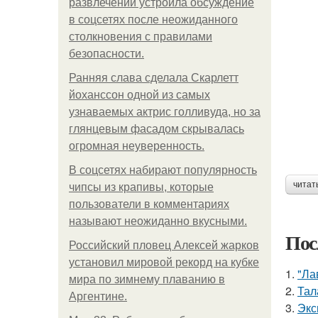
развлечений устроила обсуждение
в соцсетях после неожиданного
столкновения с правилами
безопасности.
Ранняя слава сделала Скарлетт
йоханссон одной из самых
узнаваемых актрис голливуда, но за
глянцевым фасадом скрывалась
огромная неуверенность.
В соцсетях набирают популярность
читат
чипсы из крапивы, которые
пользователи в комментариях
называют неожиданно вкусными.
Пос
Российский пловец Алексей жарков
установил мировой рекорд на кубке
1.
"Ла
мира по зимнему плаванию в
2.
Тал
Аргентине.
3.
Экс