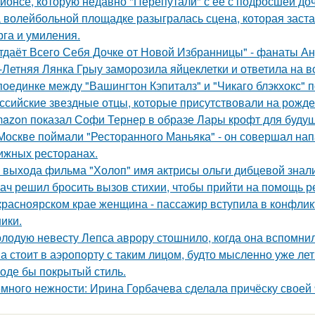
йонсе, которую недавно "Перепутали" с её с подросшей до
 волейбольной площадке разыгралась сцена, которая заста
рга и умиления.
тдаёт Всего Себя Дочке от Новой Избранницы" - фанаты Ан
-Летняя Лянка Грыу заморозила яйцеклетки и ответила на в
поединке между "Вашингтон Кэпиталз" и "Чикаго блэкхокс" 
ссийские звездные отцы, которые присутствовали на рожде
azon показал Софи Тернер в образе Лары крофт для будущ
Москве поймали "Ресторанного Маньяка" - он совершал на
ижных ресторанах.
 выхода фильма "Холоп" имя актрисы ольги дибцевой знал
ач решил бросить вызов стихии, чтобы прийти на помощь р
красноярском крае женщина - пассажир вступила в конфлик
ики.
лодую невесту Лепса аврору стошнило, когда она вспомни
а стоит в аэропорту с таким лицом, будто мысленно уже лет
оде бы покрытый стиль.
много нежности: Ирина Горбачева сделала причёску своей 