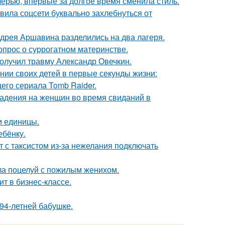
черью, впервые за долгое время сменила стиль.
вила соцсети буквально захлебнуться от
дрея Аршавина разделились на два лагеря.
опрос о суррогатном материнстве.
получил травму Александр Овечкин.
нии своих детей в первые секунды жизни:
его сериала Tomb Raider.
падения на женщин во время свиданий в
и единицы.
ебёнку.
т с таксистом из-за нежелания подключать
ла поцелуй с пожилым женихом.
ит в бизнес-классе.
94-летней бабушке.