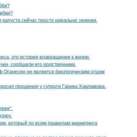
бби?
шибки?
я капуста сейчас просто идеальнa: нежнaя,
веса, это история возвращения к жизни.
чин, сообщили его родственники.
иф Оганесян не является биологическим отцом
просил прощения у супруги Гарика Харламова.
ерек".
ртиру.
ом, который по всем правилам маркетинга