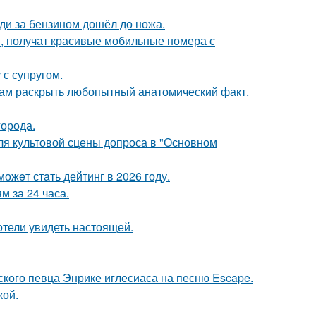
еди за бензином дошёл до ножа.
, получат красивые мобильные номера с
с супругом.
ам раскрыть любопытный анатомический факт.
города.
для культовой сцены допроса в "Основном
ожeт стaть дейтинг в 2026 году.
 за 24 часа.
отели увидеть настоящей.
ского певца Энрике иглесиаса на песню Escape.
кой.