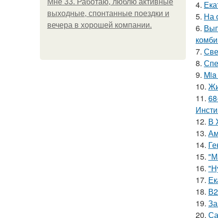
Мне 33. Работаю, люблю активные
4.
Ека
выходные, спонтанные поездки и
5.
На 
вечера в хорошей компании.
6.
Вып
комби
7.
Све
8.
Спе
9.
Mia
10.
Жи
11.
68
Инсти
12.
В 
13.
Ам
14.
Ге
15.
"М
16.
"Н
17.
Ек
18.
В2
19.
За
20.
Са