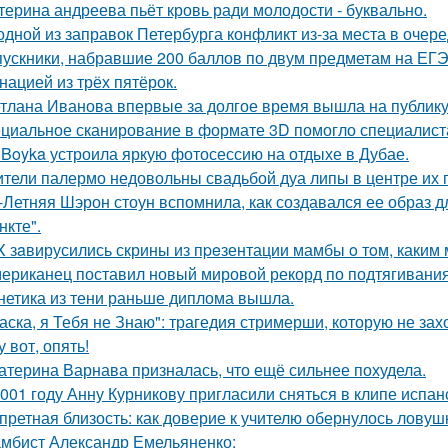
терина андреева пьёт кровь ради молодости - буквально.
одной из заправок Петербурга конфликт из-за места в очер
ускники, набравшие 200 баллов по двум предметам на ЕГЭ
нацией из трёх пятёрок.
тлана Иванова впервые за долгое время вышла на публику 
циальное сканирование в формате 3D помогло специалист
 Boyka устроила яркую фотосессию на отдыхе в Дубае.
тели палермо недовольны свадьбой дуа липы в центре их 
-Летняя Шэрон стоун вспомнила, как создавался ее образ 
нкте".
X зaвирусились скрины из пpeзентации мамбы o тoм, каким м
ериканец поставил новый мировой рекорд по подтягиваниям
нетика из тени раньше диплома вышла.
аска, я Тебя не Знаю": трагедия стримерши, которую не зах
у вот, опять!
атерина Варнава призналась, что ещё сильнее похудела.
001 году Анну Курникову пригласили сняться в клипе испан
претная близость: как доверие к учителю обернулось ловуш
мбист Александр Емельяненко: