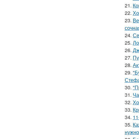
21.
Ко
22.
Хо
23.
Ве
сочна
24.
Се
25.
Ло
26.
Дж
27.
Пу
28.
Ак
29.
"Б
Стефа
30.
"П
31.
Ча
32.
Хо
33.
Кр
34.
11
35.
Ка
нужно