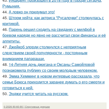
43.
Инцидент произошёл в 2018 году в городе сегарча,
Румыния.
44.
А ловко он придумал это!
45.
Шторм хейта: как актриса "Русалочки" столкнулась с
критикой.
46.
Парень решил сходить на свиданку с милфой в
боевом наряде но явно не рассчитал свои финансы и её
аппетиты.
47.
Джейкоб элорди столкнулся с неприятным
следствием своей популярности - постоянным
вниманием папарацци.
48.
14-Летняя дочь джигана и Оксаны Самойловой
познакомила публику со своим молодым человеком.
49.
Эмма Хемминг в новом интервью рассказала, что
семье Брюса приходится заранее думать о его смерти и
готовиться к ней.
50.
Энджи учится читать на русском.
© 2026 90-60-90 | Спортивные девушки