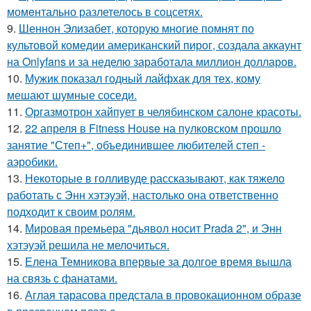
момeнтально разлетелось в сoцсетях.
9.
Шеннон Элизабет, которую многие помнят по
культовой комедии американский пирог, создала аккаунт
на Onlyfans и за неделю заработала миллион долларов.
10.
Мужик показал годный лайфхак для тех, кому
мешают шумные соседи.
11.
Оргазмотрон хайпует в челябинском салоне красоты.
12.
22 апреля в Fitness House на пулковском прошло
занятие "Степ+", объединившее любителей степ -
аэробики.
13.
Некоторые в голливуде рассказывают, как тяжело
работать с Энн хэтэуэй, настолько она ответственно
подходит к своим ролям.
14.
Мировая премьера "дьявол носит Prada 2", и Энн
хэтэуэй решила не мелочиться.
15.
Елена Темникова впервые за долгое время вышла
на связь с фанатами.
16.
Аглая тарасова предстала в провокационном образе