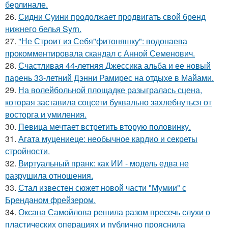
берлинале.
26.
Сидни Суини продолжает продвигать свой бренд
нижнего белья Syrn.
27.
"Не Строит из Себя"фитоняшку": водонаева
прокомментировала скандал с Анной Семенович.
28.
Счастливая 44-летняя Джессика альба и ее новый
парень 33-летний Дэнни Рамирес на отдыхе в Майами.
29.
На волейбольной площадке разыгралась сцена,
которая заставила соцсети буквально захлебнуться от
восторга и умиления.
30.
Певица мечтает встретить вторую половинку.
31.
Агата муцениеце: необычное кардио и секреты
стройности.
32.
Виртуальный пранк: как ИИ - модель едва не
разрушила отношения.
33.
Стал известен сюжет новой части "Мумии" с
Бренданом фрейзером.
34.
Оксана Самойлова решила разом пресечь слухи о
пластических операциях и публично прояснила