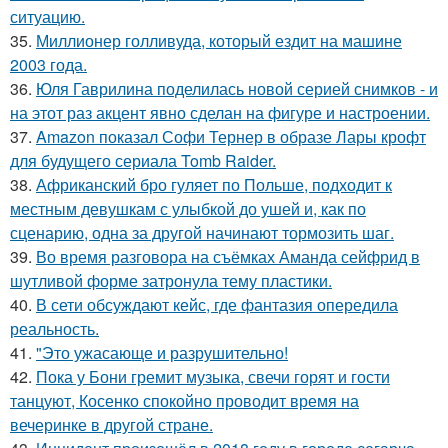
ситуацию.
35.
Миллионер голливуда, который ездит на машине
2003 года.
36.
Юля Гаврилина поделилась новой серией снимков - и
на этот раз акцент явно сделан на фигуре и настроении.
37.
Amazon показал Софи Тернер в образе Лары крофт
для будущего сериала Tomb Raider.
38.
Африканский бро гуляет по Польше, подходит к
местным девушкам с улыбкой до ушей и, как по
сценарию, одна за другой начинают тормозить шаг.
39.
Во время разговора на съёмках Аманда сейфрид в
шутливой форме затронула тему пластики.
40.
В сети обсуждают кейс, где фантазия опередила
реальность.
41.
"Это ужасающе и разрушительно!
42.
Пока у Бони гремит музыка, свечи горят и гости
танцуют, Косенко спокойно проводит время на
вечеринке в другой стране.