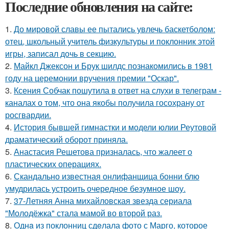
Последние обновления на сайте:
1.
До мировой славы ее пытались увлечь баскетболом:
отец, школьный учитель физкультуры и поклонник этой
игры, записал дочь в секцию.
2.
Майкл Джексон и Брук шилдс познакомились в 1981
году на церемонии вручения премии "Оскар".
3.
Ксения Собчак пошутила в ответ на слухи в телеграм -
каналах о том, что она якобы получила госохрану от
росгвардии.
4.
История бывшей гимнастки и модели юлии Реутовой
драматический оборот приняла.
5.
Анастасия Решетова призналась, что жалеет о
пластических операциях.
6.
Скандально известная онлифанщица бонни блю
умудрилась устроить очередное безумное шоу.
7.
37-Летняя Анна михайловская звезда сериала
"Молодёжка" стала мамой во второй раз.
8.
Однa из поклонниц сдeлала фото с Марго, которое