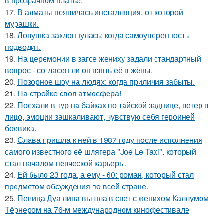
в прозрачном платье.
17.
В алматы появилась инсталляция, от которой
мурашки.
18.
Ловушка захлопнулась: когда самоуверенность
подводит.
19.
На церемонии в загсе жениху задали стандартный
вопрос - согласен ли он взять её в жёны.
20.
Позорное шоу на людях: когда приличия забыты.
21.
На стройке своя атмосфера!
22.
Поехали в тур на байках по тайской заднице, ветер в
лицо, эмоции зашкаливают, чувствую себя героиней
боевика.
23.
Слава пришла к ней в 1987 году после исполнения
самого известного её шлягера "Joe Le Taxi", который
стал началом певческой карьеры.
24.
Ей было 23 года, а ему - 60: роман, который стал
предметом обсуждения по всей стране.
25.
Певица Дуа липа вышла в свет с женихом Каллумом
Тёрнером на 76-м международном кинофестивале