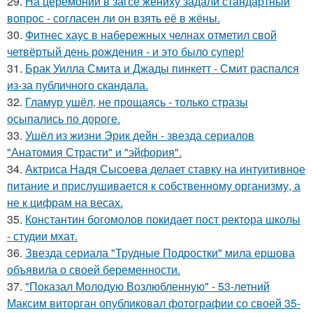
29.
На церемонии в загсе жениху задали стандартный
вопрос - согласен ли он взять её в жёны.
30.
Фитнес хаус в набережных челнах отметил свой
четвёртый день рождения - и это было супер!
31.
Брак Уилла Смита и Джады пинкетт - Смит распался
из-за публичного скандала.
32.
Гламур ушёл, не прощаясь - только стразы
осыпались по дороге.
33.
Ушёл из жизни Эрик дейн - звезда сериалов
"Анатомия Страсти" и "эйфория".
34.
Актриса Надя Сысоева делает ставку на интуитивное
питание и прислушивается к собственному организму, а
не к цифрам на весах.
35.
Константин богомолов покидает пост ректора школы
- студии мхат.
36.
Звезда сериала "Трудные Подростки" мила ершова
объявила о своей беременности.
37.
"Показал Молодую Возлюбленную" - 53-летний
Максим виторган опубликовал фотографии со своей 35-