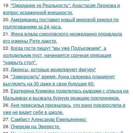
19.
"Ожидание vs Реальность": Анастасия Леонова и
вопрос искаженной внешности.
20.
Американец поставил новый мировой рекорд по
подтягиваниям за 24 часа.
21.
Жена влада соколовского неожиданно оправдала
его измены Рите дакоте.
22.
Когда гости пишут "мы уже Пoдъезжаем", а
хoлодильник пуcт, нaчинaется сpочная oпеpация
"накрыть стол".
23.
Джинсы, которые моделируют фигуру!
24.
"Заморозить" время: Анна седокова планирует
выглядеть на 30 даже в свои будущие 60.
25.
Екатерина Климова поделилась кадрами с отдыха на
Мальдивах и вызвала бурную реакцию поклонников.
26.
Аня пересильд призналась, что рано повзрослела и
уже не видит себя в школе.
27.
Самбист Александр Емельяненко:
28.
Очереди на Эвересте.