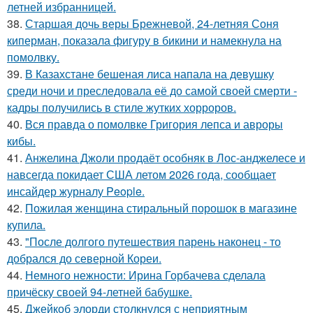
летней избранницей.
38.
Старшая дочь веры Брежневой, 24-летняя Соня
киперман, показала фигуру в бикини и намекнула на
помолвку.
39.
В Казахстане бешеная лиса напала на девушку
среди ночи и преследовала её до самой своей смерти -
кадры получились в стиле жутких хорроров.
40.
Вся правда о помолвке Григория лепса и авроры
кибы.
41.
Анжелина Джоли продаёт особняк в Лос-анджелесе и
навсегда покидает США летом 2026 года, сообщает
инсайдер журналу People.
42.
Пожилая женщина стиральный порошок в магазине
купила.
43.
"После долгого путешествия парень наконец - то
добрался до северной Кореи.
44.
Немного нежности: Ирина Горбачева сделала
причёску своей 94-летней бабушке.
45.
Джейкоб элорди столкнулся с неприятным