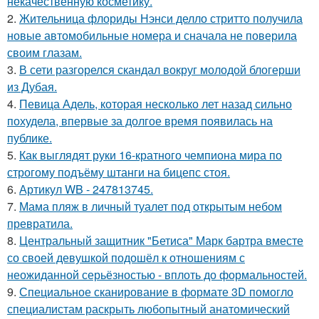
некачественную косметику.
2.
Жительница флориды Нэнси делло стритто получила
новые автомобильные номера и сначала не поверила
своим глазам.
3.
В сети разгорелся скандал вокруг молодой блогерши
из Дубая.
4.
Певица Адель, которая несколько лет назад сильно
похудела, впервые за долгое время появилась на
публике.
5.
Как выглядят руки 16-кратного чемпиона мира по
строгому подъёму штанги на бицепс стоя.
6.
Артикул WB - 247813745.
7.
Мама пляж в личный туалет под открытым небом
превратила.
8.
Центральный защитник "Бетиса" Марк бартра вместе
со своей девушкой подошёл к отношениям с
неожиданной серьёзностью - вплоть до формальностей.
9.
Специальное сканирование в формате 3D помогло
специалистам раскрыть любопытный анатомический