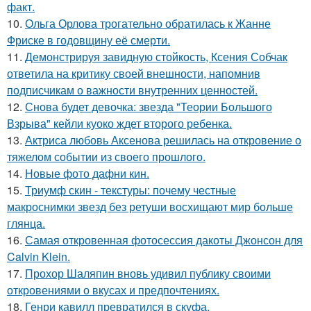
факт.
10.
Ольга Орлова трогательно обратилась к Жанне
Фриске в годовщину её смерти.
11.
Демонстрируя завидную стойкость, Ксения Собчак
ответила на критику своей внешности, напомнив
подписчикам о важности внутренних ценностей.
12.
Снова будет девочка: звезда "Теории Большого
Взрыва" кейли куоко ждет второго ребенка.
13.
Актриса любовь Аксенова решилась на откровение о
тяжелом событии из своего прошлого.
14.
Новые фото дафни кин.
15.
Триумф скин - текстуры: почему честные
макроснимки звезд без ретуши восхищают мир больше
глянца.
16.
Самая откровенная фотосессия дакоты Джонсон для
Calvin Klein.
17.
Прохор Шаляпин вновь удивил публику своими
откровениями о вкусах и предпочтениях.
18.
Генри кавилл превратился в скуфа.