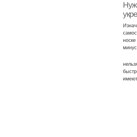
Нуж
укр
Изнач
самос
носке
минус
нельз
быстр
имеют