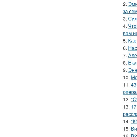
2.
Эми
за се
3.
Сил
4.
Что
вам и
5.
Как
6.
Нас
7.
Алё
8.
Ека
9.
Энн
10.
Мо
11.
43
опера
12.
"О
13.
17
рассл
14.
"К
15.
Ви
16.
В2