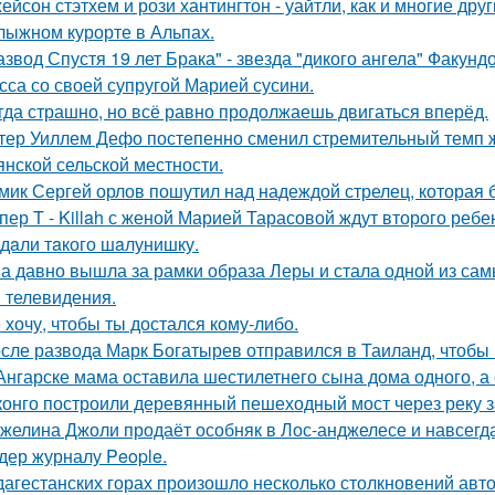
ейсон стэтхем и рози хантингтон - уайтли, как и многие дру
лыжном курорте в Альпах.
азвод Спустя 19 лет Брака" - звезда "дикого ангела" Факун
сса со своей супругой Марией сусини.
гда страшно, но всё равно продолжаешь двигаться вперёд.
тер Уиллем Дефо постепенно сменил стремительный темп ж
янской сельской местности.
мик Сергей орлов пошутил над надеждой стрелец, которая 
пер T - Killah с женой Марией Тарасовой ждут второго ребе
дaли тaкого шaлунишку.
а давно вышла за рамки образа Леры и стала одной из сам
и телевидения.
 хочу, чтобы ты достался кому-либо.
сле развода Марк Богатырев отправился в Таиланд, чтобы 
Ангарске мама оставила шестилетнего сына дома одного, а
конго построили деревянный пешеходный мост через реку з
желина Джоли продаёт особняк в Лос-анджелесе и навсегд
дер журналу People.
дагестанских горах произошло несколько столкновений авт