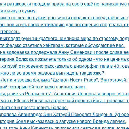
ли ратаковски продала права на свою ещё не написанную кн
мизначную сумму.
икон пошёл по рукам: россиянки продают свои удалённые 
бы повысить свою мотивацию для посещения спортзала, сто
нтересен.
 выглядят руки 16-кратного чемпиона мира по строгому под
тя федько ответила хейтерам, которые обсуждают её вес.
на водонаева поддержала Анну Семенович после слива ее
терина Волкова пожалела только об одном - что не ценила 
 хэтэуэй откровенно рассказала о дисморфии тела в 43 года
жно ли во время развода выглядеть так дерзко?
-Летняя звезда фильма "Дьявол Носит Prada", Энн хэтэуэй
ций, которые ей то и дело приписывают.
жидание vs Реальность": Анастасия Леонова и вопрос иск
 мая в Fitness House на ладожской прошла йога с роллом - 
абиться и восстановить баланс.
оролева Авангарда: Энн Хэтэуэй Покоряет Лондон в Кутюре о
ктория боня высказалась о запуске нового Бренда лерчек.
001 году Анну Курникову пригласили сняться в клипе испан