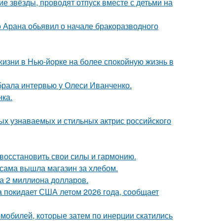
гие звёзды, проводят отпуск вместе с детьми на
до Арана обьявил о начале бракоразводного
изни в Нью-йорке на более спокойную жизнь в
брала интервью у Олеси Иванченко.
нка.
ых узнаваемых и стильных актрис российского
восстановить свои силы и гармонию.
 сама вышла магазин за хлебом.
а 2 миллиона долларов.
а покидает США летом 2026 года, сообщает
омобилей, которые затем по инерции скатились