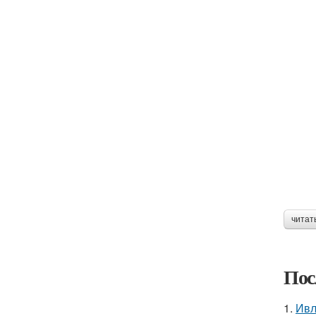
читат
Пос
1.
Ивл