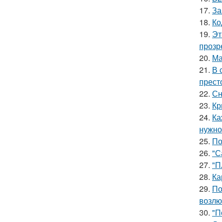
17.
За
18.
Ко
19.
Эт
прозр
20.
Ма
21.
В 
прест
22.
Сн
23.
Кр
24.
Ка
нужно
25.
По
26.
"С
27.
"П
28.
Ка
29.
По
возлю
30.
"П