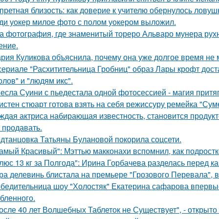
претная близость: как доверие к учителю обернулось ловуш
ди уокер милое фото с полом уокером выложил.
а фотография, где знаменитый тореро Альваро мунера рухн
ение.
рия Куликова объяснила, почему она уже долгое время не 
сериале "Расхитительница Гробниц" образ Лары крофт дост
олов" и "людям икс".
есла Суини с пьедестала одной фотосессией - магия притя
истен стюарт готова взять на себя режиссуру ремейка "Сум
ждая актриса набирающая известность, становится продукт
 продавать.
дтанцовка Татьяны Булановой покорила соцсети.
амый Красивый": Мэттью макконахи вспомнил, как подростк
люс 13 кг за Полгода": Ирина Горбачева разделась перед к
ра делевинь блистала на премьере "Грозового Перевала", в
бедительница шоу "Холостяк" Екатерина сафарова впервые
бленного.
осле 40 лет Волшебных Таблеток не Существует", - открыто