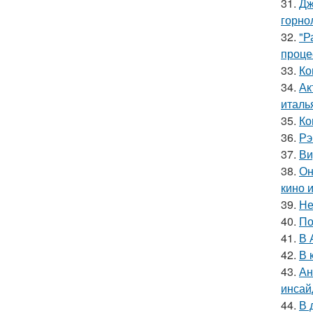
31.
Дж
горно
32.
"Р
проце
33.
Ко
34.
Ак
италь
35.
Ко
36.
Рэ
37.
Ви
38.
Он
кино 
39.
Не
40.
По
41.
В 
42.
В 
43.
Ан
инсай
44.
В 