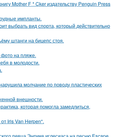
игу Mother F * Cker издательству Penguin Press
грудные импланты.
ит выбрать вид спорта, который действительно
ъёму штанги на бицепс стоя.
 фото на пляже.
себя в молодости.
.
, нарушила молчание по поводу пластических
аженной внешности.
практика, которая помогла замедлиться,
т Iris Van Herpen".
ского певца Энрике иглесиаса на песню Escape.