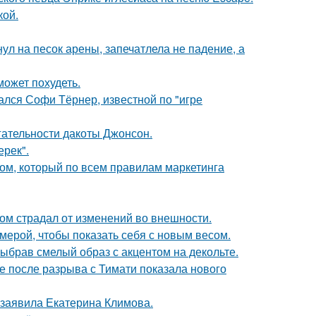
кой.
ул на песок арены, запечатлела не падение, а
может похудеть.
ался Софи Тёрнер, известной по "игре
гательности дакоты Джонсон.
ерек".
ом, который по всем правилам маркетинга
ом страдал от изменений во внешности.
амерой, чтобы показать себя с новым весом.
ыбрав смелый образ с акцентом на декольте.
 после разрыва с Тимати показала нового
 заявила Екатерина Климова.