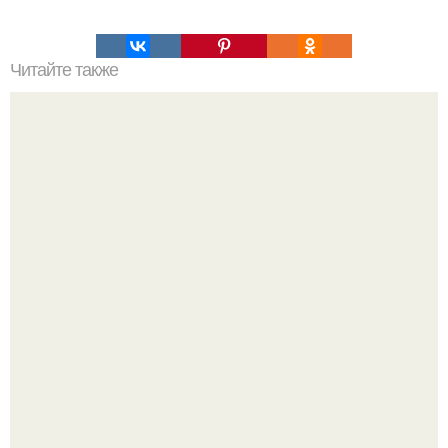
Читайте также
Что значит ухаживать за собой. Забота о себе, уход за
собой...