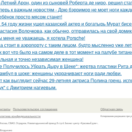
-Летний Арон, один из сыновей Роберта де ниро, решил ст
перь к важным новостям - Дрю бэрримор не моет ноги каждый
ебёнок просто мясом станет!
 54 году жизни ушел казахский актер и богатырь Мурат бисе
астасия Волочкова, как обычно, отправилась на свой домик
ы меня не уважаешь, я хотела Porsche!
а стоит в аэропорту с таким лицом, будто мысленно уже лет
к вот что было на самом деле в тот момент на палубе титани
льная и точно независимая женщина!
е Получилось Убрать Дыру в Щеке": жертва пластики Рита 
амбул в шоке: женщины укорачивают ноги ради любви.
т как выглядит сейчас 29-летняя актриса Полина гренц, и
ук" с Дмитрием нагиевым.
онтакты
Пользовательское соглашение
Обратная связь
олитика конфидециальности
Копирование разрешено при у
 Москва, СВАО, Отрадное, Нововладыкинский проезд 8 стр.4, Бизнес-центр «Красивый дом»,
 Владыкино