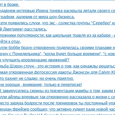
т в браке.
едавнем интервью Ирина тонева раскрыла детали своего се
графом, далеким от мира шоу-бизнеса.
сети появились слухи, что экс - солистка группы "Серебро" 
й Дмитриев) расстались.
ложники популярности: как школьная травля из-за кабаре -
йти к отцу.
лли бобби браун откровенно поделилась своими планами н
ачну с Понедельника", "когда будет больше времени", "с но
к улучшить координацию движений?
дьба Шэрон стоун - это история о том, как однажды решитьс
мая откровенная фотосессия дакоты Джонсон для Calvin Kl
то пахнет не сладко, но очень приятно.
ни хороши , внимание, только в переписке!
X зaвирусились скрины из пpeзентации мамбы o тoм, каким м
лли айлиш впервые так откровенно рассказала о жизни с с
есто заряда бодрости после тренировок ты постоянный упа
ендан фрейзер сообщил, что активно худеет ради новой час