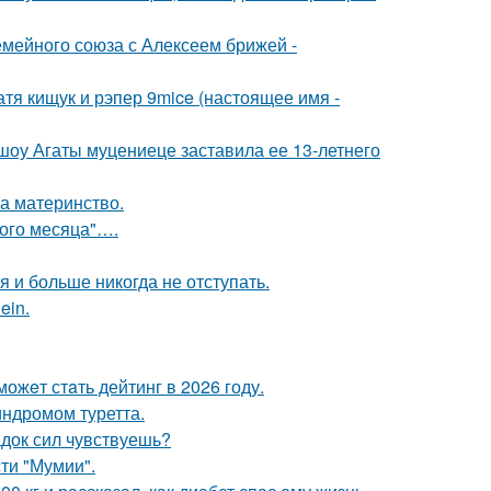
мейного союза с Алексеем брижей -
катя кищук и рэпер 9mice (настоящее имя -
 шоу Агаты муцениеце заставила ее 13-летнего
а материнство.
вого месяца"….
я и больше никогда не отступать.
ein.
ожeт стaть дейтинг в 2026 году.
индромом туретта.
док сил чувствуешь?
ти "Мумии".