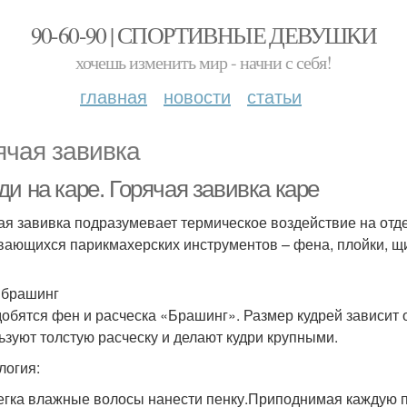
90-60-90 | СПОРТИВНЫЕ ДЕВУШКИ
хочешь изменить мир - начни с себя!
главная
новости
статьи
ячая завивка
и на каре. Горячая завивка каре
ая завивка подразумевает термическое воздействие на отд
вающихся парикмахерских инструментов – фена, плойки, щи
 брашинг
обятся фен и расческа «Брашинг». Размер кудрей зависит 
ьзуют толстую расческу и делают кудри крупными.
логия:
егка влажные волосы нанести пенку.Приподнимая каждую 