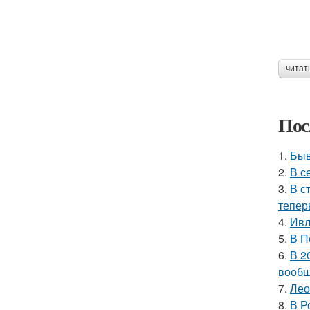
читат
Пос
1.
Быв
2.
В с
3.
В с
тепер
4.
Ивл
5.
В П
6.
В 2
вообщ
7.
Лео
8.
В Р