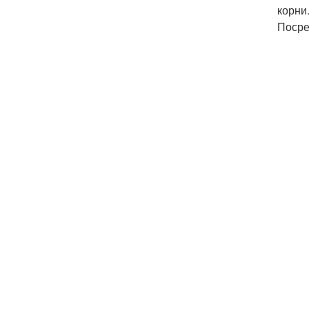
корни
Посре