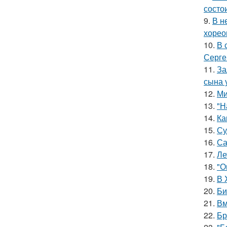
состои
9.
В н
хорео
10.
В 
Серге
11.
За
сына у
12.
Ми
13.
"Н
14.
Ка
15.
Су
16.
Са
17.
Ле
18.
"О
19.
В 
20.
Би
21.
Вм
22.
Бр