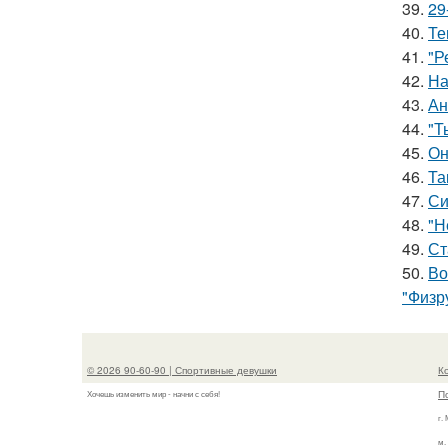
39.
29
40.
Те
41.
"Р
42.
На
43.
Ан
44.
"Т
45.
Он
46.
Та
47.
Си
48.
"Н
49.
Ст
50.
Во
"Физр
© 2026 90-60-90 | Спортивные девушки
К
П
Хочешь изменить мир - начни с себя!
г.
м.