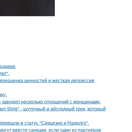
одарки.
лет".
ереоценка ценностей и жесткая депрессия
ку.
 заводил несколько отношений с женщинами.
m Style" - шуточный и абсурдный трек, который
перешли в статус "Серьезно и Надолго".
могут ввести санкции, если один из партнёров