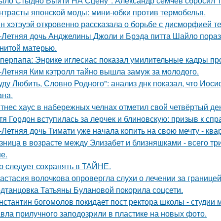
ыло Стыдно Выйти НА Сцену": Александр семчев сбросил 100
нтрасты японской моды: мини-юбки против термобелья.
н хэтэуэй откровенно рассказала о борьбе с дисморфией те
-Летняя дочь Анджелины Джоли и Брэда питта Шайло пораз
нитой матерью.
перпапа: Энрике иглесиас показал умилительные кадры пр
-Летняя Ким кэтролл тайно вышла замуж за молодого.
уду Любить, Словно Родного": анализ днк показал, что Иос
на.
тнес хаус в набережных челнах отметил свой четвёртый ден
тя Гордон вступилась за лерчек и блиновскую: призыв к спр
-Летняя дочь Тимати уже начала копить на свою мечту - ква
зница в возрасте между Элизабет и близняшками - всего три
е.
о следует сохранять в ТАЙНЕ.
астасия волочкова опровергла слухи о лечении за границей
дтанцовка Татьяны Булановой покорила соцсети.
нстантин богомолов покидает пост ректора школы - студии м
вла прилучного заподозрили в пластике на новых фото.