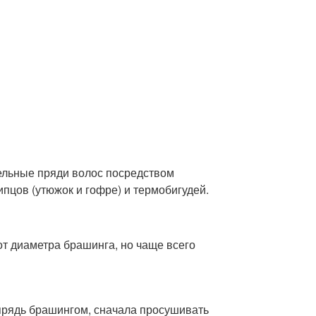
ельные пряди волос посредством
пцов (утюжок и гофре) и термобигудей.
от диаметра брашинга, но чаще всего
прядь брашингом, сначала просушивать