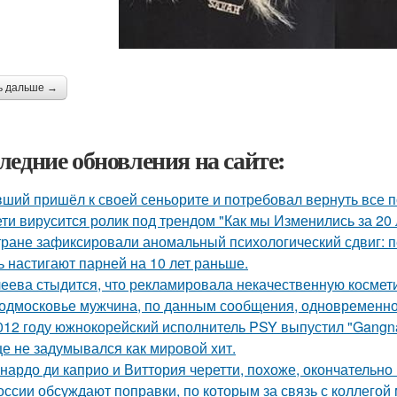
ь дальше →
ледние обновления на сайте:
ший пришёл к своей сеньорите и потребовал вернуть все п
ети вирусится ролик под трендом "Как мы Изменились за 20 
тране зафиксировали аномальный психологический сдвиг: п
ь настигают парней на 10 лет раньше.
еева стыдится, что рекламировала некачественную космети
одмосковье мужчина, по данным сообщения, одновременно
012 году южнокорейский исполнитель PSY выпустил "Gangna
е не задумывался как мировой хит.
нардо ди каприо и Виттория черетти, похоже, окончательно 
оссии обсуждают поправки, по которым за связь с коллегой 