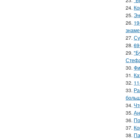
23.
"Б
24.
Ко
25.
Эн
26.
19
знаме
27.
Су
28.
69
29.
"Б
Стефа
30.
Фи
31.
Ка
32.
11
33.
Ра
больш
34.
Чт
35.
Ан
36.
По
37.
Ко
38.
Па