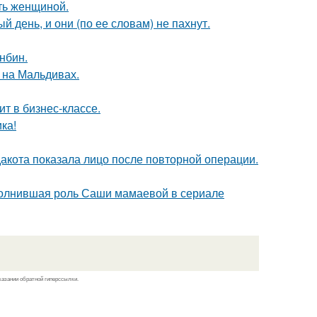
ать женщиной.
 день, и они (по ее словам) не пахнут.
нбин.
 на Мальдивах.
ит в бизнес-классе.
ка!
дакота показала лицо после повторной операции.
сполнившая роль Саши мамаевой в сериале
казании обратной гиперссылки.