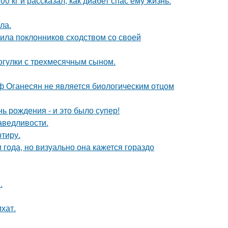
 кг и рассказал, как диабет спас ему жизнь.
ла.
ила поклонников сходством со своей
огулки с трехмесячным сыном.
иф Оганесян не является биологическим отцом
ь рождения - и это было супер!
аведливости.
ртиру.
 года, но визуально она кажется гораздо
.
хат.