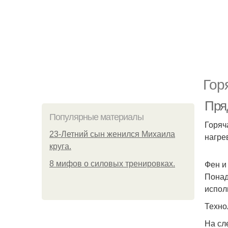
Гор
Пряд
Популярные материалы
Горяч
23-Летний сын женился Михаила
нагре
круга.
Фен и
8 мифов о силовых тренировках.
Понад
испол
Техно
На сл