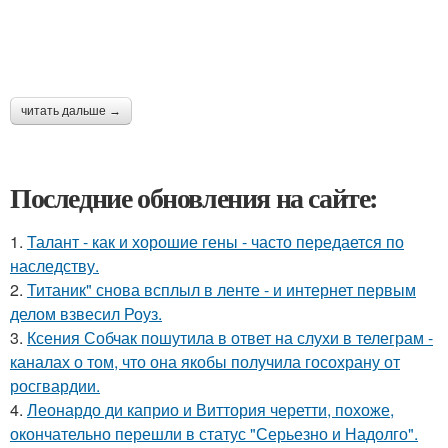
читать дальше →
Последние обновления на сайте:
1.
Талант - как и хорошие гены - часто передается по
наследству.
2.
Титаник" снова всплыл в ленте - и интернет первым
делом взвесил Роуз.
3.
Ксения Собчак пошутила в ответ на слухи в телеграм -
каналах о том, что она якобы получила госохрану от
росгвардии.
4.
Леонардо ди каприо и Виттория черетти, похоже,
окончательно перешли в статус "Серьезно и Надолго".