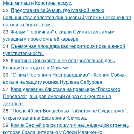
Маш милаш и Кристины асмус.
32.
Представьте себе мир, где главной целью
большинства является финансовый успех и бесконечная
погоня за богатством.
33.
Фильм "Горничная" с сидни Суини стал самым
успешным проектом в её карьере.
34.
Съёмочная площадка как территория повышенной
чувствительности.
35.
Кристина Орбакайте и ее повзрослевшая дочь
Клавдия на отдыхе в Майами.
36.
"С ним Поступили Несправедливо" - Ксения Собчак
встала на защиту комика Нурлана Сабурова.
37.
Кара делевинь блистала на премьере "Грозового
Перевала", выбрав смелый образ с акцентом на
декольте.
38.
"После 40 лет Волшебных Таблеток не Существует", -
открыто заявила Екатерина Климова.
39.
Комик Сергей орлов пошутил над надеждой стрелец,
которая брала интервью у Олеси Иванченко.