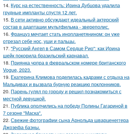
14.
Курс на естественность: Ирина Дубцова удалила
грудные импланты спустя 12 лет.
15.
В сети активно обсуждают идеальный актерский
состав в адаптации мультфильма - звереполис.
16.
Француз мечтает стать инопланетянином: он уже
отрезал себе нос, уши и пальцы.
17.
"Русский Ангел в Самом Сердце Рио": как Ирина
шейк покорила бразильский карнавал.
18.
Приянка чопра в февральском номере британского
Vogue, 2023.
19.
Екатерина Климова поделилась кадрами с отдыха на
Мальдивах и вызвала бурную реакцию поклонников.
20.
Парень гулял по городу и решил познакомиться с
местной девушкой.
21.
Публика ополчились на победу Полины Гагариной в
7 сезоне "Маска".
22.
Свежие фотографии сына Арнольда шварценеггера
Джозефа баэны.