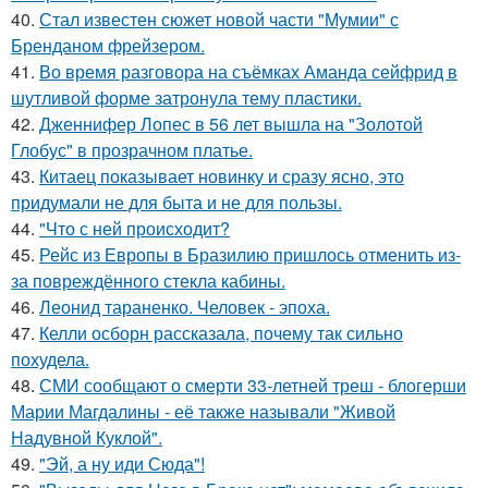
40.
Стал известен сюжет новой части "Мумии" с
Бренданом фрейзером.
41.
Во время разговора на съёмках Аманда сейфрид в
шутливой форме затронула тему пластики.
42.
Дженнифер Лопес в 56 лет вышла на "Золотой
Глобус" в прозрачном платье.
43.
Китаец показывает новинку и сразу ясно, это
придумали не для быта и не для пользы.
44.
"Что с ней происходит?
45.
Рейс из Европы в Бразилию пришлось отменить из-
за повреждённого стекла кабины.
46.
Леонид тараненко. Человек - эпоха.
47.
Келли осборн рассказала, почему так сильно
похудела.
48.
СМИ сообщают о смерти 33-летней треш - блогерши
Марии Магдалины - её также называли "Живой
Надувной Куклой".
49.
"Эй, а ну иди Сюда"!