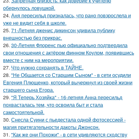
23.
Запретная близость: как доверие к учителю
обернулось ловушкой.
24.
Аня пересильд призналась, что рано повзрослела и
уже не видит себя в школе.
25.
71-Летняя дженис дикинсон удивила публику
внешностью без прикрас.
26.
30-Летняя Флоренс пью официально подтвердила
свои отношения с актёром финном Коулом, появившись
вместе с ним на мероприятии.
27.
Что нужно сохранять в ТАЙНЕ.
28.
"Не Общается со Старшим Сыном" - в сети осудили
Евгения Плющенко, который вычеркнул из своей жизни
старшего сына Егора.
29.
"Я Теперь Хозяйка" - 16-летняя Анна пересильд
похвасталась тем, что освоила быт и стала
самостоятельной.
30.
Снесла Суини с пьедестала одной фотосессией -
магия притягательности дакоты Джонсон.
31.
"Как же они Похожи" - в сети удивляются сходству