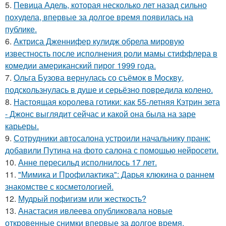
5.
Певица Адель, которая несколько лет назад сильно
похудела, впервые за долгое время появилась на
публике.
6.
Актриса Дженнифер кулидж обрела мировую
известность после исполнения роли мамы стиффлера в
комедии американский пирог 1999 года.
7.
Ольга Бузова вернулась со съёмок в Москву,
подскользнулась в душе и серьёзно повредила колено.
8.
Настоящая королева готики: как 55-летняя Кэтрин зета
- Джонс выглядит сейчас и какой она была на заре
карьеры.
9.
Сотрудники автосалона устроили начальнику пранк:
добавили Путина на фото салона с помощью нейросети.
10.
Анне пересильд исполнилось 17 лет.
11.
"Мимика и Профилактика": Дарья клюкина о раннем
знакомстве с косметологией.
12.
Мудрый пофигизм или жесткость?
13.
Анастасия ивлеева опубликовала новые
откровенные снимки впервые за долгое время.