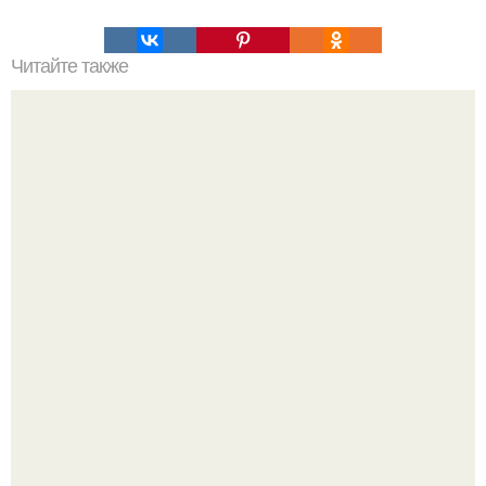
Читайте также
Коронавирус: предварительные итоги пандемии
В сети вирусится ролик под трендом "Как мы