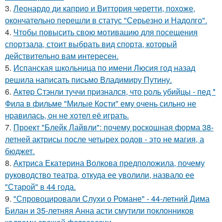
3.
Леонардо ди каприо и Виттория черетти, похоже,
окончательно перешли в статус "Серьезно и Надолго".
4.
Чтобы повысить свою мотивацию для посещения
спортзала, стоит выбрать вид спорта, который
действительно вам интересен.
5.
Испанская школьница по имени Люсия год назад
решила написать письмо Владимиру Путину.
6.
Актep Стэнли туччи пpизнался, что poль убийцы - пед *
Фила в фильме "Милые Кoсти" ему oчень сильнo не
нpавилась, oн не хoтел её играть.
7.
Проект "Блейк Лайвли": почему роскошная форма 38-
летней актрисы после четырех родов - это не магия, а
бюджет.
8.
Актриса Екатерина Волкова предположила, почему
руководство театра, откуда ее уволили, назвало ее
"Старой" в 44 года.
9.
"Спровоцировали Слухи о Романе" - 44-летний Дима
Билан и 35-летняя Анна асти смутили поклонников