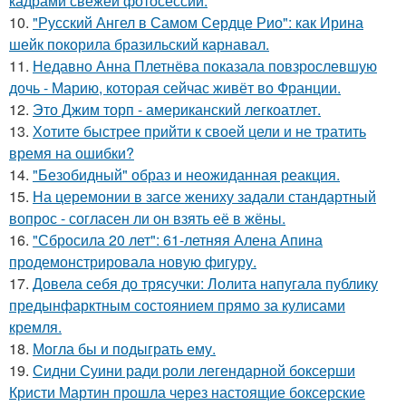
кадрами свежей фотосессии.
10.
"Русский Ангел в Самом Сердце Рио": как Ирина
шейк покорила бразильский карнавал.
11.
Недавно Анна Плетнёва показала повзрослевшую
дочь - Марию, которая сейчас живёт во Франции.
12.
Это Джим торп - американский легкоатлет.
13.
Хотите быстрее прийти к своей цели и не тратить
время на ошибки?
14.
"Безобидный" образ и неожиданная реакция.
15.
На церемонии в загсе жениху задали стандартный
вопрос - согласен ли он взять её в жёны.
16.
"Сбросила 20 лет": 61-летняя Алена Апина
продемонстрировала новую фигуру.
17.
Довела себя до трясучки: Лолита напугала публику
предынфарктным состоянием прямо за кулисами
кремля.
18.
Могла бы и подыграть ему.
19.
Сидни Суини ради роли легендарной боксерши
Кристи Мартин прошла через настоящие боксерские