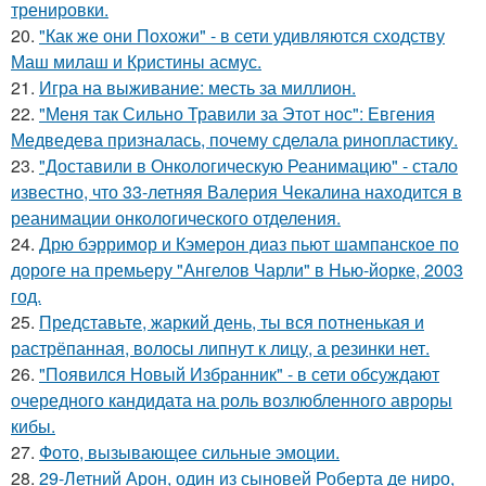
тренировки.
20.
"Как же они Похожи" - в сети удивляются сходству
Маш милаш и Кристины асмус.
21.
Игра на выживание: месть за миллион.
22.
"Меня так Сильно Травили за Этот нос": Евгения
Медведева призналась, почему сделала ринопластику.
23.
"Доставили в Онкологическую Реанимацию" - стало
известно, что 33-летняя Валерия Чекалина находится в
реанимации онкологического отделения.
24.
Дрю бэрримор и Кэмерон диаз пьют шампанское по
дороге на премьеру "Ангелов Чарли" в Нью-йорке, 2003
год.
25.
Представьте, жаркий день, ты вся потненькая и
растрёпанная, волосы липнут к лицу, а резинки нет.
26.
"Появился Новый Избранник" - в сети обсуждают
очередного кандидата на роль возлюбленного авроры
кибы.
27.
Фото, вызывающее сильные эмоции.
28.
29-Летний Арон, один из сыновей Роберта де ниро,