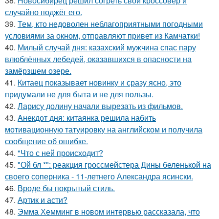
38.
Новосибирец решил согреть свой кроссовер и
случайно поджёг его.
39.
Тем, кто недоволен неблагоприятными погодными
условиями за окном, отправляют привет из Камчатки!
40.
Милый случай дня: казахский мужчина спас пару
влюблённых лебедей, оказавшихся в опасности на
замёрзшем озере.
41.
Китаец показывает новинку и сразу ясно, это
придумали не для быта и не для пользы.
42.
Ларису долину начали вырезать из фильмов.
43.
Aнекдот дня: китаянка решила набить
мотивационную татуировку на английском и получила
сообщение об ошибке.
44.
"Что с ней происходит?
45.
"Ой бл *": реакция гроссмейстера Дины беленькой на
своего соперника - 11-летнего Александра ясински.
46.
Вроде бы покрытый стиль.
47.
Артик и асти?
48.
Эмма Хемминг в новом интервью рассказала, что