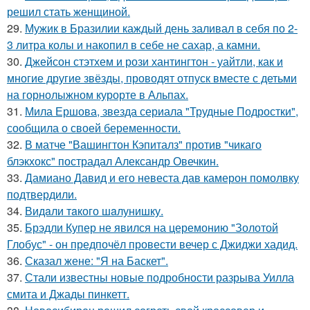
решил стать женщиной.
29.
Мужик в Бразилии каждый день заливал в себя по 2-
3 литра колы и накопил в себе не сахар, а камни.
30.
Джейсон стэтхем и рози хантингтон - уайтли, как и
многие другие звёзды, проводят отпуск вместе с детьми
на горнолыжном курорте в Альпах.
31.
Мила Ершова, звезда сериала "Трудные Подростки",
сообщила о своей беременности.
32.
В матче "Вашингтон Кэпиталз" против "чикаго
блэкхокс" пострадал Александр Овечкин.
33.
Дамиано Давид и его невеста дав камерон помолвку
подтвердили.
34.
Видaли тaкого шaлунишку.
35.
Брэдли Купер не явился на церемонию "Золотой
Глобус" - он предпочёл провести вечер с Джиджи хадид.
36.
Сказал жене: "Я на Баскет".
37.
Стали известны новые подробности разрыва Уилла
смита и Джады пинкетт.