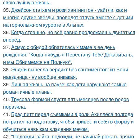
свою лучшую жизнь.
35.
Джейсон стэтхем и рози хантингтон - уайтли, как и
многие другие звёзды, проводят отпуск вместе с детьми
на горнолыжном курорте в Альпах.
36.
Когда страшно, но всё равно продолжаешь двигаться
вперёд.
37.
Асмус с обидой обратилась к маме в ее день
рождения: "Когда-нибудь я Перестану Тебе Доказывать,
и мы Обнимемся на Полную".
38.
Энджи вынесла вердикт без сантиментов: из Бони
наездница - ну вообще никакая.
39.
Личная жизнь на паузе: как дети нарушают самые
романтичные планы.
40.
Трусова формой спустя пять месяцев после родов
поразила.
41.
Брэд питт перед съемками в роли Ахиллеса полгода
потратил на подготовку, чтобы привести себя в форму и
обучиться навыкам владения мечом.
42.
"Подожди, зайка, подожди, не начинай рожать прямо