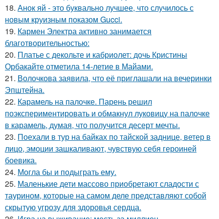
18.
Анок яй - это буквально лучшее, что случилось с
новым круизным показом Gucci.
19.
Кармен Электра активно занимается
благотворительностью:
20.
Платье с декольте и кабриолет: дочь Кристины
Орбакайте отметила 14-летие в Майами.
21.
Волочкова заявила, что её приглашали на вечеринки
Эпштейна.
22.
Карамель на палочке. Парень решил
поэкспериментировать и обмакнул луковицу на палочке
в карамель, думая, что получится десерт мечты.
23.
Поехали в тур на байках по тайской заднице, ветер в
лицо, эмоции зашкаливают, чувствую себя героиней
боевика.
24.
Могла бы и подыграть ему.
25.
Маленькие дети массово приобретают сладости с
таурином, которые на самом деле представляют собой
скрытую угрозу для здоровья сердца.
26.
Игра на выживание: месть за миллион.