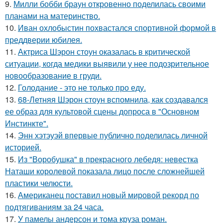
9.
Милли бобби браун откровенно поделилась своими
планами на материнство.
10.
Иван охлобыстин похвастался спортивной формой в
преддверии юбилея.
11.
Актриса Шэрон стоун оказалась в критической
ситуации, когда медики выявили у нее подозрительное
новообразование в груди.
12.
Голодание - это не только про еду.
13.
68-Летняя Шэрон стоун вспомнила, как создавался
ее образ для культовой сцены допроса в "Основном
Инстинкте".
14.
Энн хэтэуэй впервые публично поделилась личной
историей.
15.
Из "Воробушка" в прекрасного лебедя: невестка
Наташи королевой показала лицо после сложнейшей
пластики челюсти.
16.
Американец поставил новый мировой рекорд по
подтягиваниям за 24 часа.
17.
У памелы андерсон и тома круза роман.