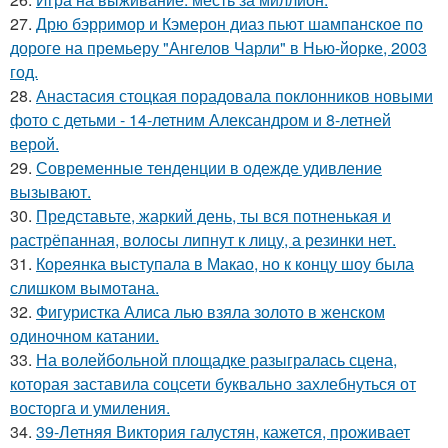
27.
Дрю бэрримор и Кэмерон диаз пьют шампанское по
дороге на премьеру "Ангелов Чарли" в Нью-йорке, 2003
год.
28.
Анастасия стоцкая порадовала поклонников новыми
фото с детьми - 14-летним Александром и 8-летней
верой.
29.
Современные тенденции в одежде удивление
вызывают.
30.
Представьте, жаркий день, ты вся потненькая и
растрёпанная, волосы липнут к лицу, а резинки нет.
31.
Кореянка выступала в Макао, но к концу шоу была
слишком вымотана.
32.
Фигуристка Алиса лью взяла золото в женском
одиночном катании.
33.
На волейбольной площадке разыгралась сцена,
которая заставила соцсети буквально захлебнуться от
восторга и умиления.
34.
39-Летняя Виктория галустян, кажется, проживает