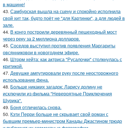
в машине!
43.
Самбурская вышла на сцену и спокойно исполнила
свой хит так, будто поёт не "для Картинки", а для людей в
зале.
44.
В конго построили деревянный пешеходный мост
через реку за 2 миллиона долларов.
45.
Соседов выступил против появления Маргариты
овсянниковои в новогоднем эфире.
46.
Шторм хейта: как актриса "Русалочки" столкнулась с
критикой.
47.
Девушке ампутировали руку после неосторожного
использование фена.
48.
Больше никаких загадок: Ларису долину не
исключили из фильма "Невероятные Приключения
Шурика".
49.
Боня отличилась снова.
50.
Кэти Перри больше не скрывает свой роман с
бывшим премьер-министром Канады Джастином трюдо
и публикует их совместные фотографии.