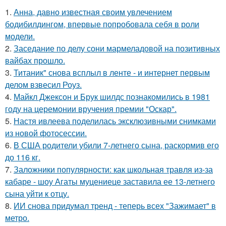
1.
Анна, давно известная своим увлечением
бодибилдингом, впервые попробовала себя в роли
модели.
2.
Заседание по делу сони мармеладовой на позитивных
вайбах прошло.
3.
Титаник" снова всплыл в ленте - и интернет первым
делом взвесил Роуз.
4.
Майкл Джексон и Брук шилдс познакомились в 1981
году на церемонии вручения премии "Оскар".
5.
Настя ивлеева поделилась эксклюзивными снимками
из новой фотосессии.
6.
В США родители убили 7-летнего сына, раскормив его
до 116 кг.
7.
Заложники популярности: как школьная травля из-за
кабаре - шоу Агаты муцениеце заставила ее 13-летнего
сына уйти к отцу.
8.
ИИ снова придумал тренд - теперь всех "Зажимает" в
метро.