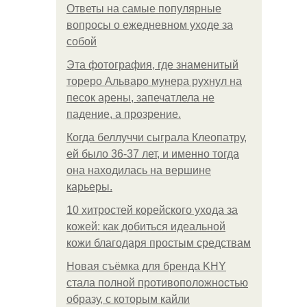
Ответы на самые популярные
вопросы о ежедневном уходе за
собой
Эта фотография, где знаменитый
тореро Альваро мунера рухнул на
песок арены, запечатлела не
падение, а прозрение.
Когда беллуччи сыграла Клеопатру,
ей было 36-37 лет, и именно тогда
она находилась на вершине
карьеры.
10 хитростей корейского ухода за
кожей: как добиться идеальной
кожи благодаря простым средствам
Новая съёмка для бренда KHY
стала полной противоположностью
образу, с которым кайли