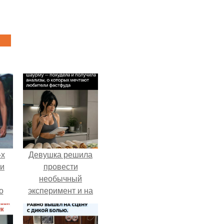
-х
Девушка решила
ли
провести
необычный
о
эксперимент и на
протяжении 30
дней питалась