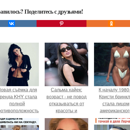
авилось? Поделитесь с друзьями!
овая съёмка для
Сальма хайек:
К началу 1980
ренда KHY стала
возраст - не повод
Кристи бринк
полной
отказываться от
стала лицом
ротивоположностью
красоты и
американског
бразу, с которым
уверенности.
моделинга и
кайли
главным