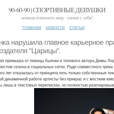
90-60-90 | СПОРТИВНЫЕ ДЕВУШКИ
хочешь изменить мир - начни с себя!
главная
новости
статьи
нка нарушила главное карьерное пр
создателя "Царицы".
ая премьера от певицы Бьянки и топового автора Димы Ло
естом сезона в социальных сетях. Ради совместного трек
ого лет отказалась от принципа петь только собственные т
ой динамичной работе артисты без прикрас и с жестким юм
ы лишь в текстовых переписках, но полностью разочаровы