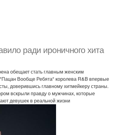
авило ради ироничного хита
рена обещает стать главным женским
а "Пацан Вообще Ребята" королева R&B впервые
ексты, доверившись главному хитмейкеру страны.
ором вскрыли правду о мужчинах, которые
вают девушек в реальной жизни