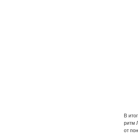
В ито
ритм 
от по