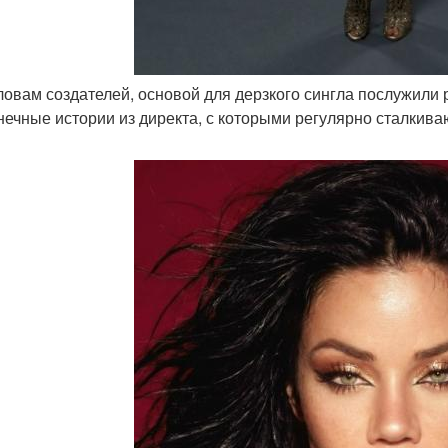
словам создателей, основой для дерзкого сингла послужили
нечные истории из директа, с которыми регулярно сталкив