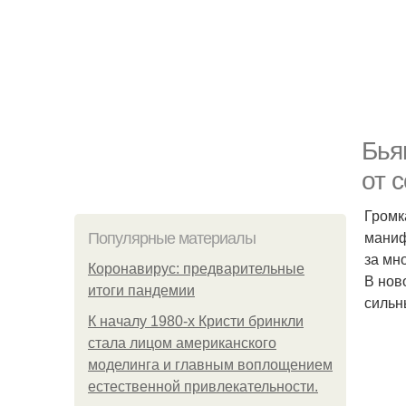
Бья
от 
Громк
маниф
Популярные материалы
за мн
Коронавирус: предварительные
В нов
итоги пандемии
сильн
К началу 1980-х Кристи бринкли
стала лицом американского
моделинга и главным воплощением
естественной привлекательности.