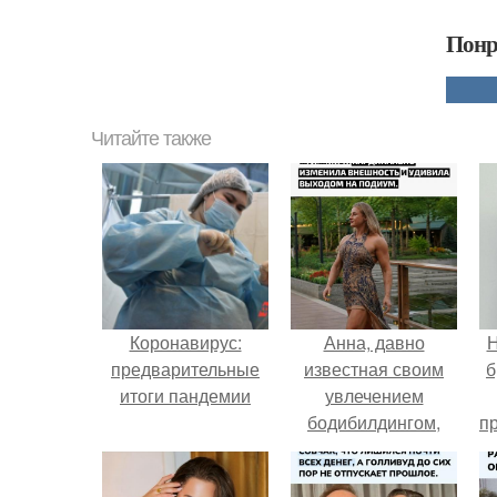
Понр
Читайте также
Коронавирус:
Анна, давно
Н
предварительные
известная своим
б
итоги пандемии
увлечением
бодибилдингом,
п
впервые
о
попробовала себя