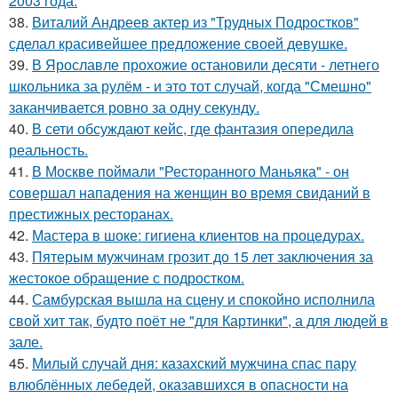
2003 года.
38.
Виталий Андреев актер из "Трудных Подростков"
сделал красивейшее предложение своей девушке.
39.
В Ярославле прохожие остановили десяти - летнего
школьника за рулём - и это тот случай, когда "Смешно"
заканчивается ровно за одну секунду.
40.
В сети обсуждают кейс, где фантазия опередила
реальность.
41.
В Москве поймали "Ресторанного Маньяка" - он
совершал нападения на женщин во время свиданий в
престижных ресторанах.
42.
Мастера в шоке: гигиена клиентов на процедурах.
43.
Пятерым мужчинам грозит до 15 лет заключения за
жестокое обращение с подростком.
44.
Самбурская вышла на сцену и спокойно исполнила
свой хит так, будто поёт не "для Картинки", а для людей в
зале.
45.
Милый случай дня: казахский мужчина спас пару
влюблённых лебедей, оказавшихся в опасности на