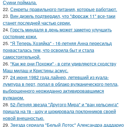
Суини поймала.
22.
Секреты правильного питания, которые работают.
23.
Вин дизель подтвердил, что "форсаж 11" все-таки
станет последней частью серии.
24.
Горсть миндаля в день может заметно улучшить
состояние кожи.
25.
"Я Теперь Хозяйка" - 16-летняя Анна пересильд
похвасталась тем, что освоила быт и стала
самостоятельной.
26.
"Как же они Похожи" - в сети удивляются сходству
Маш милаш и Кристины асмус.
27.
24 июня 1982 года лайнер, летевший из куала-
лумпура в перт, попал в облако вулканического пепла,
выброшенного неожиданно активировавшимся
вулканом.
28.
52-Летняя звезда "Другого Мира" и "ван хельсинга"
пришла на тв - шоу и шокировала поклонников своей
новой внешностью.
29.
Звезда сериала "Белый Лотос" Александра даддарио