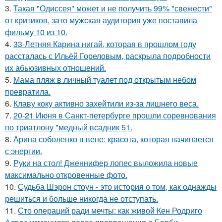
3.
Такая "Одиссея" может и не получить 99% "свежести"
от критиков, зато мужская аудитория уже поставила
фильму 10 из 10.
4.
33-Летняя Карина нигай, которая в прошлом году
рассталась с Ильёй Гореловым, раскрыла подробности
их абьюзивных отношений.
5.
Мама пляж в личный туалет под открытым небом
превратила.
6.
Клаву коку активно захейтили из-за лишнего веса.
7.
20-21 Июня в Санкт-петербурге прошли соревнования
по триатлону "медный всадник 51.
8.
Арина соболенко в вене: красота, которая начинается
с энергии.
9.
Руки на стол! Дженнифер лопес выложила новые
максимально откровенные фото.
10.
Судьба Шэрон стоун - это история о том, как однажды
решиться и больше никогда не отступать.
11.
Сто операций ради мечты: как живой Кен Родриго