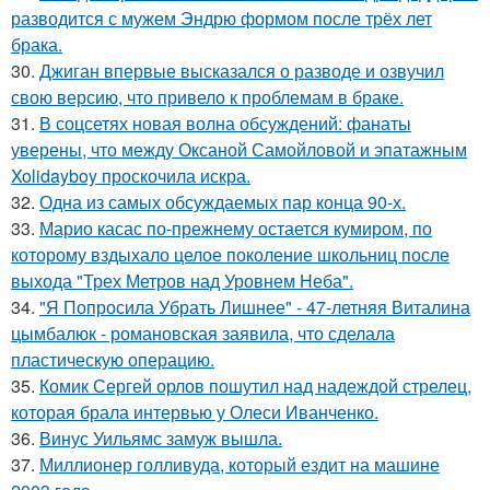
разводится с мужем Эндрю формом после трёх лет
брака.
30.
Джиган впервые высказался о разводе и озвучил
свою версию, что привело к проблемам в браке.
31.
В соцсетях новая волна обсуждений: фанаты
уверены, что между Оксаной Самойловой и эпатажным
Xolidayboy проскочила искра.
32.
Одна из самых обсуждаемых пар конца 90-х.
33.
Марио касас по-прежнему остается кумиром, по
которому вздыхало целое поколение школьниц после
выхода "Трех Метров над Уровнем Неба".
34.
"Я Попросила Убрать Лишнее" - 47-летняя Виталина
цымбалюк - романовская заявила, что сделала
пластическую операцию.
35.
Комик Сергей орлов пошутил над надеждой стрелец,
которая брала интервью у Олеси Иванченко.
36.
Винус Уильямс замуж вышла.
37.
Миллионер голливуда, который ездит на машине