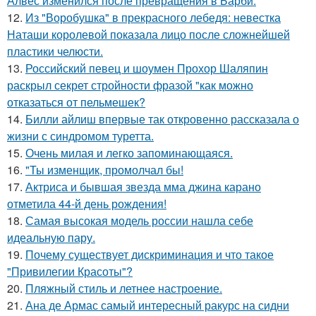
Алвес изменился после превращения в Барби.
12.
Из "Воробушка" в прекрасного лебедя: невестка
Наташи королевой показала лицо после сложнейшей
пластики челюсти.
13.
Российский певец и шоумен Прохор Шаляпин
раскрыл секрет стройности фразой "как можно
отказаться от пельмешек?
14.
Билли айлиш впервые так откровенно рассказала о
жизни с синдромом туретта.
15.
Очень милая и легко запоминающаяся.
16.
"Ты изменщик, промолчал бы!
17.
Актриса и бывшая звезда мма джина карано
отметила 44-й день рождения!
18.
Самая высокая модель россии нашла себе
идеальную пару.
19.
Почему существует дискриминация и что такое
"Привилегии Красоты"?
20.
Пляжный стиль и летнее настроение.
21.
Ана де Армас самый интересный ракурс на сидни