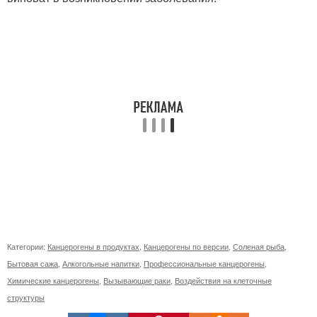
Категории:
Канцерогены в продуктах
,
Канцерогены по версии
,
Соленая рыба
,
Бытовая сажа
,
Алкогольные напитки
,
Профессиональные канцерогены
,
Химические канцерогены
,
Вызывающие раки
,
Воздействия на клеточные
структуры