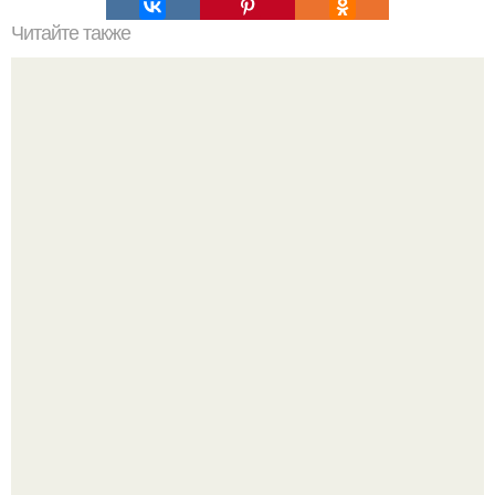
Читайте также
Диетическая шарлотка с капустой и морковью?
Ранняя слава сделала Скарлетт йоханссон одной из
самых узнаваемых актрис голливуда, но за глянцевым