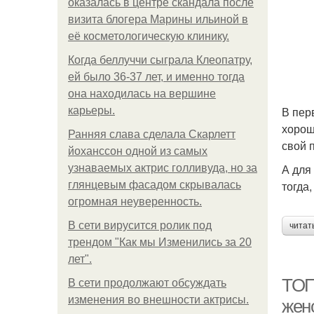
оказалась в центре скандала после
визита блогера Марины ильиной в
её косметологическую клинику.
Когда беллуччи сыграла Клеопатру,
ей было 36-37 лет, и именно тогда
она находилась на вершине
В пер
карьеры.
хорош
Ранняя слава сделала Скарлетт
свой 
йоханссон одной из самых
А для
узнаваемых актрис голливуда, но за
тогда,
глянцевым фасадом скрывалась
огромная неуверенность.
В сети вирусится ролик под
читат
трендом "Как мы Изменились за 20
лет".
ТОП
В сети продолжают обсуждать
изменения во внешности актрисы.
жен