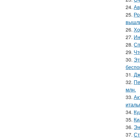
24.
Ав
25.
Ро
вышли
26.
Хо
27.
Ин
28.
Сп
29.
Чт
30.
Эт
беспо
31.
Дж
32.
Пе
млн.
33.
Ак
италь
34.
Ку
35.
Ки
36.
Эн
37.
Ст