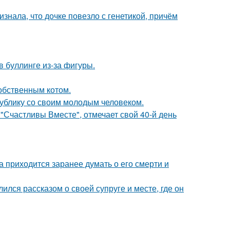
знала, что дочке повезло с генетикой, причём
 буллинге из-за фигуры.
обственным котом.
ублику со своим молодым человеком.
"Счастливы Вместе", отмечает свой 40-й день
 приходится заранее думать о его смерти и
ся рассказом о своей супруге и месте, где он