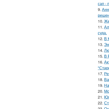
сап - 
9.
Анн
решен
10.
Же
11.
Ал
суда.
12.
В 
13.
Эн
14.
Лю
15.
В 
16.
Ак
"Старо
17.
Ре
18.
Ва
19.
На
20.
Мо
21.
Юл
22.
Ст
23.
Оч