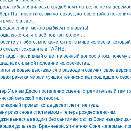
рора киба появилась в свадебном платье, но не на церемон
берт Паттинсон и сьюки уотерхаус, которые тайно поженил
 вместе в свет.
рошая спина, можно рыбкам поплавать!
огда кажется, что всё под контролем ….
росите у любого, мне кажется нет в мире человека, который
о следует сохранять в ТАЙНЕ.
от кадр - наглядный ответ на вечный вопрос о том, почему 
щадна к сильной половине человечества.
иган впервые высказался о разводе и озвучил свою версию,
рвая ракетка мира и лучшая теннисистка прошедшего сезон
тер Уиллем Дефо постепенно сменил стремительный темп ж
янской сельской местности.
линарный промах: когда десерт летит не туда.
ану ривз снова стал мемом - теперь рождественским.
джи вынесла вердикт без сантиментов: из Бони наездница -
аршая дочь веры Брежневой, 24-летняя Соня киперман, пок