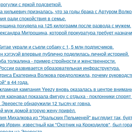
прогулки с яркой подсветкой.
а хилькевич призналась, что за годы брака с Артуром Волк
ия ради спокойствия в семье.
нщина похудела на 125 килограмм после развода с мужем.
ександра Митрошина, которой прокуратура требует назначит
Китае украли и съели собаку с 1, 5 млн подписчиков.
н хэтэуэй впервые публично поделилась личной историей.
ба толкалина - пример стройности и женственности.
России развивается образовательная инфраструктура.
триса Екатерина Волкова предположила, почему руководство
й" в 44 года.
кламная кампания Yeezy вновь оказалась в центре вниман
ля карнавал показала фигуру с отдыха - поклонники спорят
 Эвересте обнаружили 12 тысяч кг говна.
й муж домой вторую жену привёл.
ия Михалкова из "Уральских Пельменей" выглядит так, будт
ив Ирвин, известный как "Охотник на Крокодилов", был гор
ереди на Эвересте.