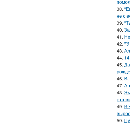
помол
38.
"Е
не с 
39.
"Т
40.
За
41.
Не
42.
"Э
43.
Ал
44.
14
45.
Да
рожде
46.
Вс
47.
Ар
48.
Эм
готови
49.
Ве
вырос
50.
Пу