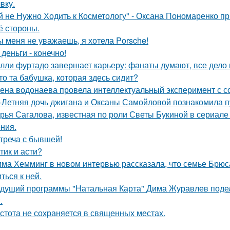
вку.
й не Нужно Ходить к Косметологу" - Оксана Пономаренко при
её стороны.
ы меня не уважаешь, я хотела Porsche!
 деньги - конечно!
лли фуртадо завершает карьеру: фанаты думают, все дело в
то та бабушка, которая здесь сидит?
ена водонаева провела интеллектуальный эксперимент с с
-Летняя дочь джигана и Оксаны Самойловой познакомила п
рья Сагалова, известная по роли Светы Букиной в сериале 
ния.
треча с бывшей!
тик и асти?
ма Хемминг в новом интервью рассказала, что семье Брюса
ться к ней.
дущий программы "Натальная Карта" Дима Журавлев поделил
.
стота не сохраняется в священных местах.