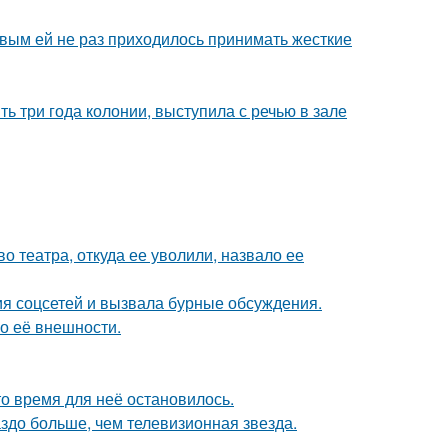
овым ей не раз приходилось принимать жесткие
ь три года колонии, выступила с речью в зале
 театра, откуда ее уволили, назвало ее
ия соцсетей и вызвала бурные обсуждения.
 о её внешности.
о время для неё остановилось.
аздо больше, чем телевизионная звезда.