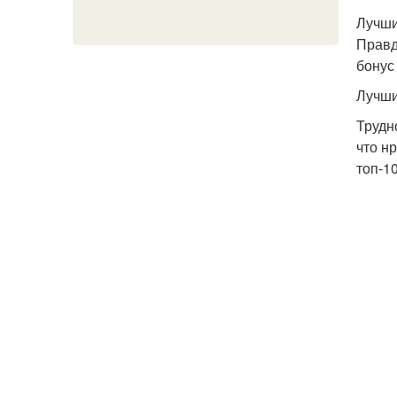
Лучши
Правд
бонус
Лучши
Трудн
что н
топ-1