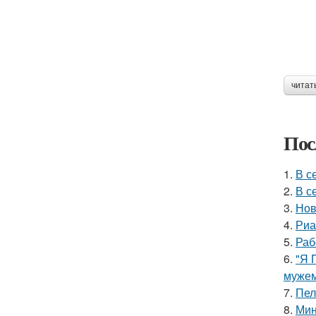
читат
Пос
1.
В с
2.
В с
3.
Нов
4.
Риа
5.
Раб
6.
"Я 
мужем
7.
Пел
8.
Мин