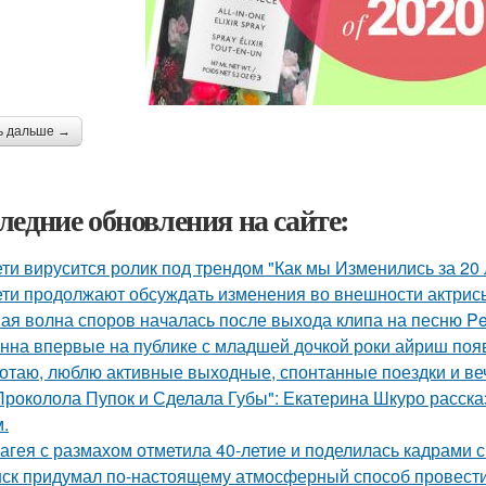
ь дальше →
ледние обновления на сайте:
ети вирусится ролик под трендом "Как мы Изменились за 20 
ети продолжают обсуждать изменения во внешности актрис
ая волна споров началась после выхода клипа на песню Pet
нна впервые на публике с младшей дочкой роки айриш поя
отаю, люблю активные выходные, спонтанные поездки и ве
Проколола Пупок и Сделала Губы": Екатерина Шкуро расска
.
агея с размахом отметила 40-летие и поделилась кадрами с
ск придумал по-настоящему атмосферный способ провести 