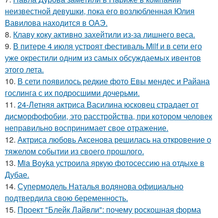
неизвестной девушки, пока его возлюбленная Юлия
Вавилова находится в ОАЭ.
8.
Клаву коку активно захейтили из-за лишнего веса.
9.
В питере 4 июля устроят фестиваль Milf и в сети его
уже окрестили одним из самых обсуждаемых ивентов
этого лета.
10.
В сети появилось редкие фото Евы мендес и Райана
гослинга с их подросшими дочерьми.
11.
24-Летняя актриса Василина юсковец страдает от
дисморфофобии, это расстройства, при котором человек
неправильно воспринимает свое отражение.
12.
Актриса любовь Аксенова решилась на откровение о
тяжелом событии из своего прошлого.
13.
Mia Boyka устроила яркую фотосессию на отдыхе в
Дубае.
14.
Супермодель Наталья водянова официально
подтвердила свою беременность.
15.
Проект "Блейк Лайвли": почему роскошная форма