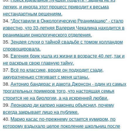
легких, и иногда этот процесс приводит к весьма
нестандартным решениям.
34.
"Доставили в Онкологическую Реанимацию" - стало
известно, что 33-летняя Валерия Чекалина находится в
реанимации онкологического отделения.
35.
Зендея слухи о тайной свадьбе с томом холландом
спровоцировала.
36.
Евгения брик ушла из жизни в возрасте 40 лет, так и
не раскрыв свою главную тайну.
37.
Всё по классике, вроде он подходит сзади,
аккуратненько стягивает с меня штаны.
38.
Антонио бандерас и дакота Джонсон - один из самых
трогательных примеров того, что настоящая семья
строится не на биологии, а на искренней любви.
39.
Леонардо ди каприо наконец объяснил, почему
всегда закрывает лицо на публике.
40.
Марио касас по-прежнему остается кумиром, по
которому вздыхало целое поколение школьниц после