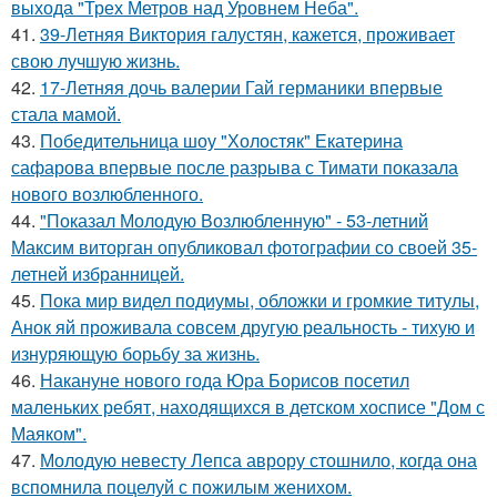
выхода "Трех Метров над Уровнем Неба".
41.
39-Летняя Виктория галустян, кажется, проживает
свою лучшую жизнь.
42.
17-Летняя дочь валерии Гай германики впервые
стала мамой.
43.
Победительница шоу "Холостяк" Екатерина
сафарова впервые после разрыва с Тимати показала
нового возлюбленного.
44.
"Показал Молодую Возлюбленную" - 53-летний
Максим виторган опубликовал фотографии со своей 35-
летней избранницей.
45.
Пока мир видел подиумы, обложки и громкие титулы,
Анок яй проживала совсем другую реальность - тихую и
изнуряющую борьбу за жизнь.
46.
Накануне нового года Юра Борисов посетил
маленьких ребят, находящихся в детском хосписе "Дом с
Маяком".
47.
Молодую невесту Лепса аврору стошнило, когда она
вспомнила поцелуй с пожилым женихом.