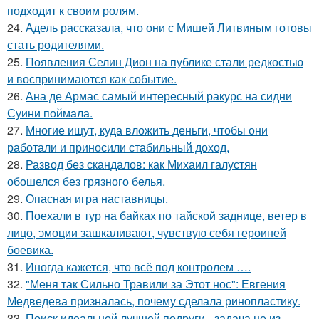
подходит к своим ролям.
24.
Адель рассказала, что они с Мишей Литвиным готовы
стать родителями.
25.
Появления Селин Дион на публике стали редкостью
и воспринимаются как событие.
26.
Ана де Армас самый интересный ракурс на сидни
Суини поймала.
27.
Многие ищут, куда вложить деньги, чтобы они
работали и приносили стабильный доход.
28.
Развод без скандалов: как Михаил галустян
обошелся без грязного белья.
29.
Опасная игра наставницы.
30.
Поехали в тур на байках по тайской заднице, ветер в
лицо, эмоции зашкаливают, чувствую себя героиней
боевика.
31.
Иногда кажется, что всё под контролем ….
32.
"Меня так Сильно Травили за Этот нос": Евгения
Медведева призналась, почему сделала ринопластику.
33.
Поиск идеальной лучшей подруги - задача не из