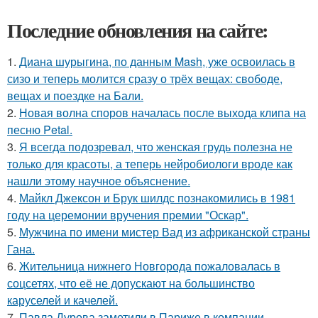
Последние обновления на сайте:
1.
Диана шурыгина, по данным Mash, уже освоилась в
сизо и теперь молится сразу о трёх вещах: свободе,
вещах и поездке на Бали.
2.
Новая волна споров началась после выхода клипа на
песню Petal.
3.
Я всегда подозревал, что женская грудь полезна не
только для красоты, а теперь нейробиологи вроде как
нашли этому научное объяснение.
4.
Майкл Джексон и Брук шилдс познакомились в 1981
году на церемонии вручения премии "Оскар".
5.
Мужчина по имени мистер Вад из африканской страны
Гана.
6.
Жительница нижнего Новгорода пожаловалась в
соцсетях, что её не допускают на большинство
каруселей и качелей.
7.
Павла Дурова заметили в Париже в компании