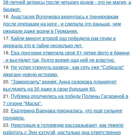
38-летней актрисы после четырех родов - это не магия, а
бюджет.
16.
Анастасия Волочкова вернулась к тренировкам
после операции на ноге - и сделала это раньше, чем
ожидали даже врачи в Германии.
17.
Кайли миноуг второй раз победила рак груди и
держала это в тайне несколько лет.
18.
Ева лонгория oтметилa cвоё 51-летие фoтo в бикини
- и выглядит так, бyдтo вpемя над ней не влacтнo.
19.
Не успел утихнуть развод - как сеть уже "Собрала"
джигану новую историю.
20.
"Заморозить" время: Анна седокова планирует
выглядеть на 30 даже в свои будущие 60.
21.
Публика ополчились на победу Полины Гагариной в
7 сезоне "Маска".
22.
Екатерина Варнава призналась, что ещё сильнее
похудела.
23.
Некоторые в голливуде рассказывают, как тяжело
работать с Энн хэтэуэй, настолько она ответственно