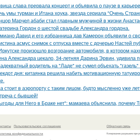
вица слава прервала концерт и объявила о паузе в карьере
чь умы турман и Итана хоука, звезда сериала "Очень Стра
нцор Марчел абаби стал главным мужчиной в жизни Анастас
атерина Гордон о шестой свадьбе Александра гордона.
миано Давид и его избранница дав Камерон объявили о св
истина асмус снимок с отпуска вместе с дочерью Настей пуб
Иркутске произошло возгорание автомобиля, в котором нах
на Александра цекало, 34-летняя Дарина Эрвин, удивила 
адекватный водитель на "Ладе" не сумел объехать "газель" 
екдот дня: китаянка решила набить мотивационную татуиро
е.
а стоит в аэропорту с таким лицом, будто мысленно уже лет
треча с бывшей!
ыгоды для Него в Браке нет": мамаева объяснила, почему Т
онтакты
Пользовательское соглашение
Обратная связь
олитика конфидециальности
Копирование разрешено при у