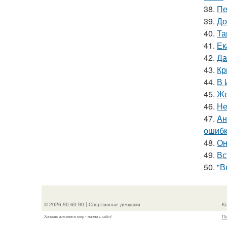
38.
Пе
39.
До
40.
Та
41.
Ек
42.
Да
43.
Кр
44.
В 
45.
Же
46.
Не
47.
Aн
ошибк
48.
Он
49.
Вс
50.
"В
© 2026 90-60-90 | Спортивные девушки
К
П
Хочешь изменить мир - начни с себя!