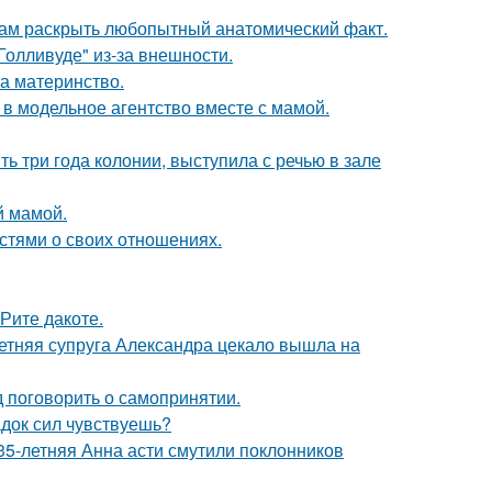
ам раскрыть любопытный анатомический факт.
олливуде" из-за внешности.
а материнство.
 в модельное агентство вместе с мамой.
ь три года колонии, выступила с речью в зале
й мамой.
стями о своих отношениях.
Рите дакоте.
етняя супруга Александра цекало вышла на
 поговорить о самопринятии.
док сил чувствуешь?
35-летняя Анна асти смутили поклонников