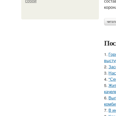
соста
собой
корон
читат
Пос
1.
Гор
высту
2.
Зас
3.
Нас
4.
"Се
5.
Жит
качел
6.
Вып
комби
7.
В и