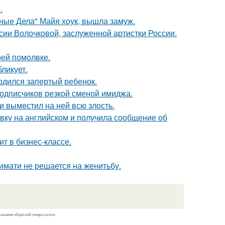
.
нные Дела" Майя хоук, вышла замуж.
ии Волочковой, заслуженной артистки России.
оей помолвке.
ликует.
одился запертый ребенок.
подписчиков резкой сменой имиджа.
и выместил на ней всю злость.
вку на английском и получила сообщение об
ит в бизнес-классе.
имати не решается на женитьбу.
казании обратной гиперссылки.