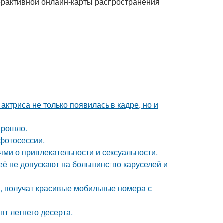
терактивной онлайн-карты распространения
 актриса не только появилась в кадре, но и
прошло.
фотосессии.
ями о привлекательности и сексуальности.
её не допускают на большинство каруселей и
, получат красивые мобильные номера с
пт летнего десерта.