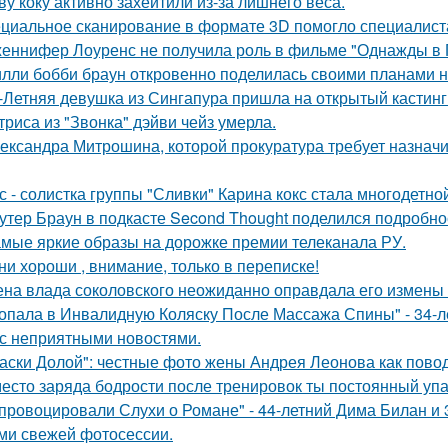
ву коку активно захейтили из-за лишнего веса.
циальное сканирование в формате 3D помогло специалист
еннифер Лоуренс не получила роль в фильме "Однажды в Г
лли бобби браун откровенно поделилась своими планами н
-Летняя девушка из Сингапура пришла на открытый кастинг
триса из "Звонка" дэйви чейз умерла.
ександра Митрошина, которой прокуратура требует назначит
с - солистка группы "Сливки" Карина кокс стала многодетно
утер Браун в подкасте Second Thought поделился подробно
мые яркие образы на дорожке премии телеканала РУ.
ни хороши , внимание, только в переписке!
на влада соколовского неожиданно оправдала его измены 
опала в Инвалидную Коляску После Массажа Спины" - 34-л
 с неприятными новостями.
аски Долой": честные фото жены Андрея Леонова как повод
есто заряда бодрости после тренировок ты постоянный упа
провоцировали Слухи о Романе" - 44-летний Дима Билан и 
ми свежей фотосессии.