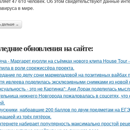
вляет 47 610 человек. Об этом свидетельствуют данные ин
авируса в мире.
ь дальше →
ледние обновления на сайте:
яча - Маргарет куолли на съёмках нового клипа House Tour -
пила в роли сорежиссёра проекта.
едание по делу сони мармеладовой на позитивных вайбах 
тя ивлеева поделилась эксклюзивными снимками из новой 
ксуальность - это не Картинка": Ани Лорак поделилась мысл
ельница нижнего Новгорода пожаловалась в соцсетях, что 
ей.
ускники, набравшие 200 баллов по двум предметам на ЕГЭ
нацией из трёх пятёрок.
нтернете набирает популярность максимально простой реце