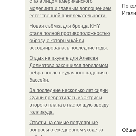
стала лицом американского
По ко
моделинга и главным воплощением
Итали
естественной привлекательности.
Новая съёмка для бренда KHY
стала полной противоположностью
образу, с которым кайли
ассоциировалась последние годы.
Отдых на пхукете для Алексея
Долматова закончился переломом
ребра после неудачного падения в
бассейн.
За последние несколько лет сидни
Суини превратилась из актрисы
второго плана в настоящую звезду
голливуда.
Ответы на самые популярные
Общее
вопросы о ежедневном уходе за