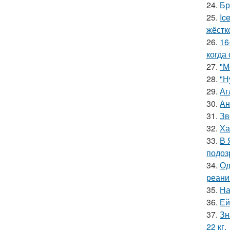
24.
Бр
25.
Ic
жёстк
26.
16
когда
27.
"М
28.
"Н
29.
Аг
30.
Ан
31.
Зв
32.
Ха
33.
В 
подоз
34.
Од
реани
35.
На
36.
Ей
37.
Зн
22 кг.