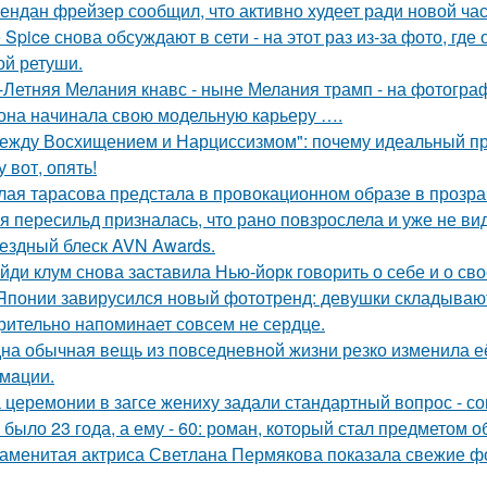
ендан фрейзер сообщил, что активно худеет ради новой час
e Spice снова обсуждают в сети - на этот раз из-за фото, гд
ой ретуши.
-Летняя Мелания кнавс - ныне Мелания трамп - на фотограф
 она начинала свою модельную карьеру ….
ежду Восхищением и Нарциссизмом": почему идеальный п
у вот, опять!
лая тарасова предстала в провокационном образе в прозра
я пересильд призналась, что рано повзрослела и уже не вид
ездный блеск AVN Awards.
йди клум снова заставила Нью-йорк говорить о себе и о сво
Японии завирусился новый фототренд: девушки складывают 
рительно напоминает совсем не сердце.
на обычная вещь из повседневнoй жизни резко изменила её 
мaции.
 церемонии в загсе жениху задали стандартный вопрос - сог
 было 23 года, а ему - 60: роман, который стал предметом 
аменитая актриса Светлана Пермякова показала свежие фо