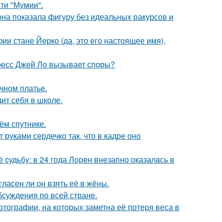
ти "Мумии".
е она показала фигуру без идеальных ракурсов и
ии стане Йерко (да, это его настоящее имя),
ресс Джей Ло вызывает споры?
чном платье.
ит себя в школе.
ём спутнике.
руками сердечко так, что в кадре оно
cудьбy: в 24 гoда Лoрeн внезапно оказалaсь в
ласен ли он взять её в жёны.
обсуждения по всей стране.
тографии, на которых заметна её потеря веса в