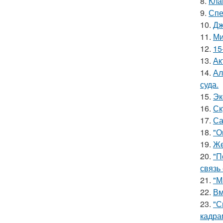
8.
Кла
9.
Спе
10.
Дж
11.
Ми
12.
15
13.
Ак
14.
Ал
суда.
15.
Эк
16.
Ск
17.
Са
18.
"О
19.
Же
20.
"П
связь
21.
"М
22.
Вм
23.
"С
кадра