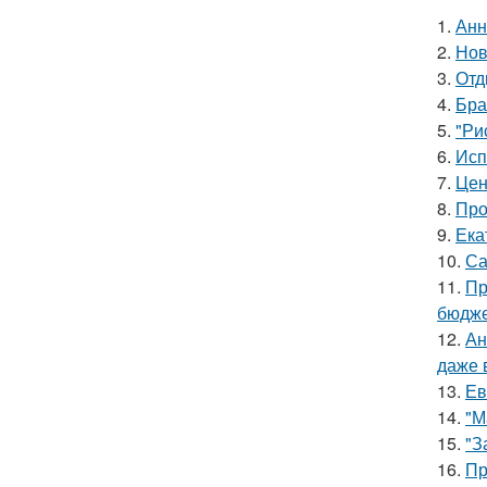
1.
Анн
2.
Нов
3.
Отд
4.
Бра
5.
"Ри
6.
Исп
7.
Цен
8.
Про
9.
Ека
10.
Са
11.
Пр
бюдже
12.
Ан
даже 
13.
Ев
14.
"М
15.
"З
16.
Пр