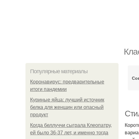
Кла
Популярные материалы
Со
Коронавирус: предварительные
итоги пандемии
Куриные яйца: лучший источник
белка для женщин или опасный
Сти
продукт
Корот
Когда беллуччи сыграла Клеопатру,
вариа
ей было 36-37 лет, и именно тогда