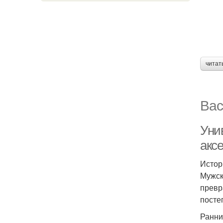
читат
Вас
Уни
акс
Истор
Мужск
превр
посте
Ранни