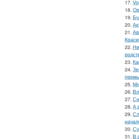
17.
Vo
18.
Ор
19.
Бу
20.
Ак
21.
Ав
Краси
22.
Ни
родст
23.
Ка
24.
Зе
премь
25.
Мн
26.
Вл
27.
Сн
28.
А 
29.
Сл
начал
30.
Су
31.
В 