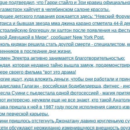
gue подтвердил, что Гарри стайлз и Зои кравиц официальн
газмотрон хайпует в челябинском салоне красоты.
дущее детского плавания рождается здесь: "Невский Форум 
триса и бывшая звезда мма джина карано отметила 44-й де
стралийскую блогершу ли халтон после появления на фест
вой Девушкой в Мире", сообщает New York Post.
коль кидман решила стать доулой смерти - специалистом,
венников в последние дни жизни.
рмен Электра активно занимается благотворительностью:
ндая, которая недавно тайно вышла замуж, продемонстрир
ере своего фильма "вот это драма!
огие ищут, куда вложить деньги, чтобы они работали и при
адислава Галаган - российская бодибилдерша, фитнес - ин
есла Суини с пьедестала одной фотосессией - магия притя
вот интересно, неужели еще не все знают, кто такой Анатол
ава пришла к ней в 1987 году после исполнения самого изве
ом певческой карьеры.
ини пришлось отстегнуть Джонатану давино кругленькую су
сети обсуждают неожиданно изменившуюся внешность роузи 