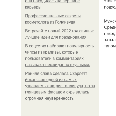
этой 
она находилась на вершине
подхо
карьеры.
Профессиональные секреты
Мужск
косметолога из Голливуда
Среди
Встречайте новый 2022 год свиньи:
никог
лучшие идеи для празднования
затыл
типом
В соцсетях набирают популярность
чипсы из крапивы, которые
пользователи в комментариях
называют неожиданно вкусными.
Ранняя слава сделала Скарлетт
йоханссон одной из самых
узнаваемых актрис голливуда, но за
глянцевым фасадом скрывалась
огромная неуверенность.