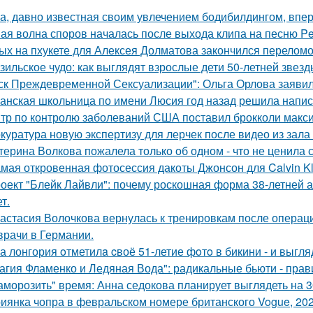
а, давно известная своим увлечением бодибилдингом, впе
ая волна споров началась после выхода клипа на песню Pet
ых на пхукете для Алексея Долматова закончился переломо
зильское чудо: как выглядят взрослые дети 50-летней звез
ск Преждевременной Сексуализации": Ольга Орлова заявила,
анская школьница по имени Люсия год назад решила напис
тр по контролю заболеваний США поставил брокколи макс
куратура новую экспертизу для лерчек после видео из зала
терина Волкова пожалела только об одном - что не ценила 
мая откровенная фотосессия дакоты Джонсон для Calvin Kl
оект "Блейк Лайвли": почему роскошная форма 38-летней ак
т.
астасия Волочкова вернулась к тренировкам после операции
врачи в Германии.
а лонгория oтметилa cвоё 51-летие фoтo в бикини - и выгляд
агия Фламенко и Ледяная Вода": радикальные бьюти - прав
аморозить" время: Анна седокова планирует выглядеть на 3
иянка чопра в февральском номере британского Vogue, 202