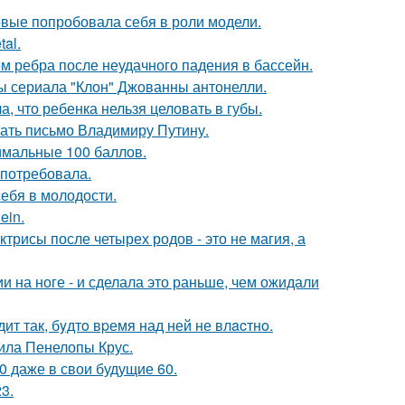
рвые попробовала себя в роли модели.
al.
м ребра после неудачного падения в бассейн.
ды сериала "Клон" Джованны антонелли.
 что ребенка нельзя целовать в губы.
ать письмо Владимиру Путину.
имальные 100 баллов.
 потребовала.
себя в молодости.
ein.
трисы после четырех родов - это не магия, а
 на ноге - и сделала это раньше, чем ожидали
ит так, бyдтo вpемя над ней не влacтнo.
ила Пенелопы Крус.
0 даже в свои будущие 60.
3.