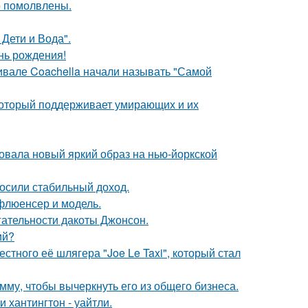
о помолвлены.
Дети и Вода".
нь рождения!
ивале Coachella начали называть "Самой
 который поддерживает умирающих и их
овала новый яркий образ на нью-йоркской
носили стабильный доход.
флюенсер и модель.
гательности дакоты Джонсон.
ий?
стного её шлягера "Joe Le Taxi", который стал
мму, чтобы вычеркнуть его из общего бизнеса.
хантингтон - уайтли.