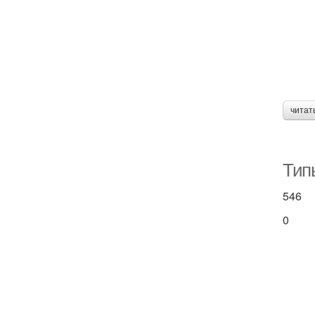
читат
Тип
546
0