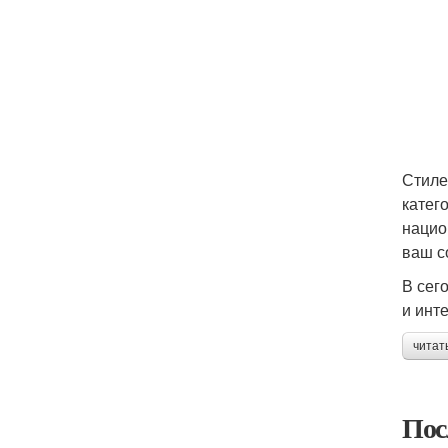
Стиле
катег
нацио
ваш с
В сег
и инт
читат
Пос