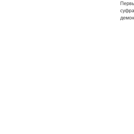
Первы
суфра
демон