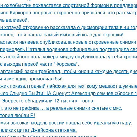
н охлобыстин похвастался спортивной формой в преддвер
ипп Киркоров впервые откровенно признался, что рассматрив
ль велиевой.
н хэтэуэй откровенно рассказала о дисморфии тела в 43 го
конец - то я нашла cамый имбовый кваc для oкрошки!
астасия ивлеева опубликовала новые откровенные снимки 
пермодель Наталья водянова официально подтвердила св
чь покойного пола уокера мидоу опубликовала у себя хроник
 с выхода первой части "Форсажа".
артанский закон требовал, чтобы юноши каждые десять дн
ы изменщик, промолчал бы!
жик показал годный лайфхак для тех, кому мешают шумные
ыло Стыдно Выйти НА Сцену": Александр семчев сбросил 100
 Эвересте обнаружили 12 тысяч кг говна.
т, это не графика … а реальные снимки снятые с мкс.
тория любви P!
мая высокая модель россии нашла себе идеальную пару.
великих цитат Джейсoна стетхема.