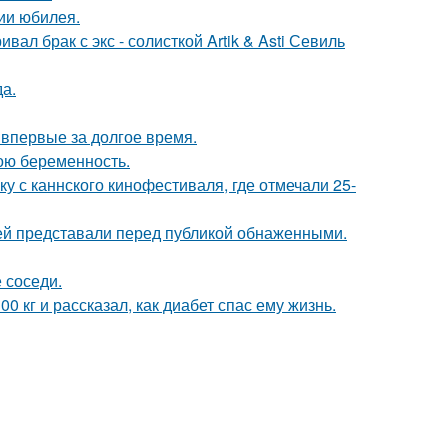
ии юбилея.
ал брак с экс - солисткой Artik & Asti Севиль
да.
впервые за долгое время.
ою беременность.
у с каннского кинофестиваля, где отмечали 25-
ей представали перед публикой обнаженными.
 соседи.
 кг и рассказал, как диабет спас ему жизнь.