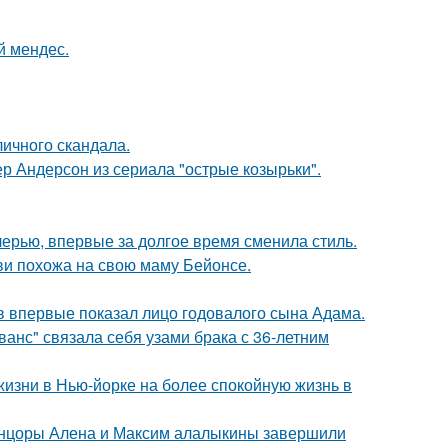
й мендес.
личного скандала.
р Андерсон из сериала "острые козырьки".
черью, впервые за долгое время сменила стиль.
йви похожа на свою маму Бейонсе.
 впервые показал лицо годовалого сына Адама.
анс" связала себя узами брака с 36-летним
изни в Нью-йорке на более спокойную жизнь в
танцоры Алена и Максим алалыкины завершили