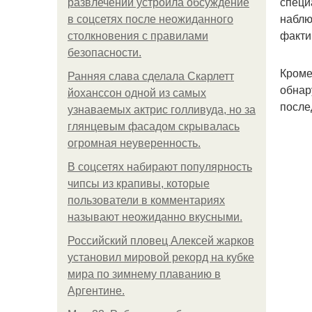
специ
развлечений устроила обсуждение
наблю
в соцсетях после неожиданного
факти
столкновения с правилами
безопасности.
Кроме
Ранняя слава сделала Скарлетт
обнар
йоханссон одной из самых
после
узнаваемых актрис голливуда, но за
глянцевым фасадом скрывалась
огромная неуверенность.
В соцсетях набирают популярность
чипсы из крапивы, которые
пользователи в комментариях
называют неожиданно вкусными.
Российский пловец Алексей жарков
установил мировой рекорд на кубке
мира по зимнему плаванию в
Аргентине.