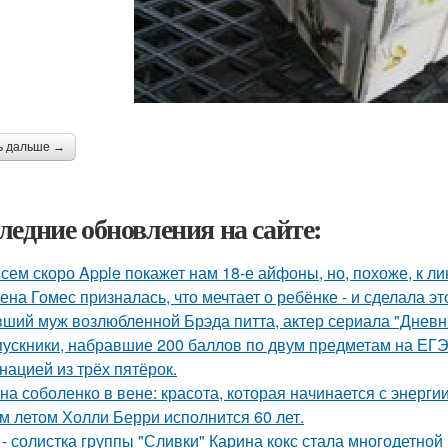
ь дальше →
ледние обновления на сайте:
сем скоро Apple покажет нам 18-е айфоны, но, похоже, к ли
ена Гомес призналась, что мечтает о ребёнке - и сделала эт
ший муж возлюбленной Брэда питта, актер сериала "Дневн
ускники, набравшие 200 баллов по двум предметам на ЕГЭ
нацией из трёх пятёрок.
на соболенко в вене: красота, которая начинается с энергии
м летом Холли Берри исполнится 60 лет.
 - солистка группы "Сливки" Карина кокс стала многодетной