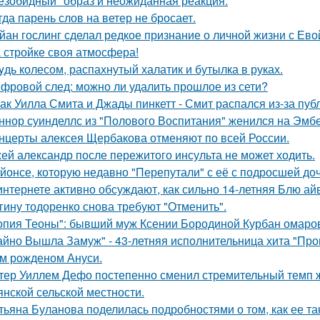
езобидный" образ и неожиданная реакция.
гда парень слов на ветер не бросает.
йан гослинг сделал редкое признание о личной жизни с Ево
 стройке своя атмосфера!
yдь колесом, распахнутый халатик и бутылка в руках.
фровой след: можно ли удалить прошлое из сети?
ак Уилла Смита и Джады пинкетт - Смит распался из-за пуб
ннор суинделлс из "Полового Воспитания" женился на Эмбе
нцерты алексея Щербакова отменяют по всей России.
ей александр после пережитого инсульта не может ходить.
йонсе, которую недавно "Перепутали" с её с подросшей до
интернете активно обсуждают, как сильно 14-летняя Блю а
гину тодоренко снова требуют "Отменить".
опия Теоны": бывший муж Ксении Бородиной Курбан омаров
айно Вышла Замуж" - 43-летняя исполнительница хита "Пров
м рожденом Ануси.
тер Уиллем Дефо постепенно сменил стремительный темп ж
янской сельской местности.
тьяна Буланова поделилась подробностями о том, как ее 