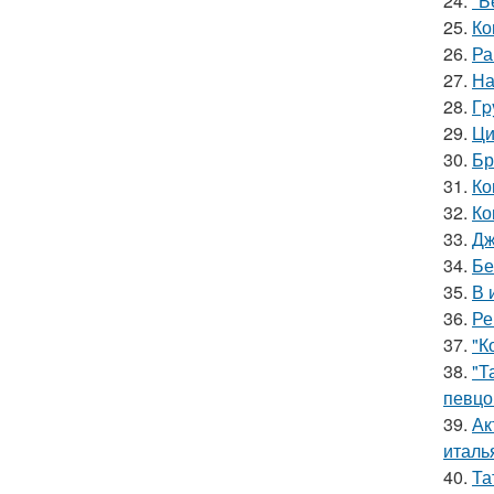
24.
"Б
25.
Ко
26.
Ра
27.
На
28.
Гp
29.
Ци
30.
Бр
31.
Ко
32.
Ко
33.
Дж
34.
Бе
35.
В 
36.
Ре
37.
"К
38.
"Т
певцо
39.
Ак
италь
40.
Та