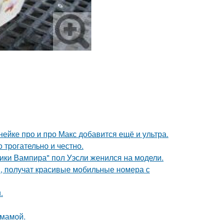
нейке про и про Макс добавится ещё и ультра.
о трогательно и честно.
ики Вампира" пол Уэсли женился на модели.
, получат красивые мобильные номера с
.
 мамой.