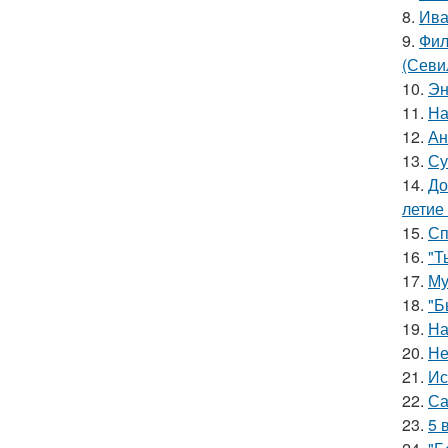
8.
Ива
9.
Фил
(Севи
10.
Эн
11.
На
12.
Ан
13.
Су
14.
До
летие
15.
Сп
16.
"Т
17.
Му
18.
"Б
19.
На
20.
Не
21.
Ис
22.
Са
23.
5 