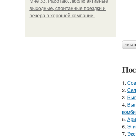
Мне 33. Работаю, люблю активные
выходные, спонтанные поездки и
вечера в хорошей компании.
читат
Пос
1.
Сов
2.
Сел
3.
Быв
4.
Вып
комби
5.
Ари
6.
Эти
7.
Экс