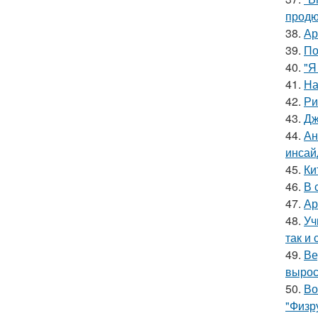
продю
38.
Ар
39.
По
40.
"Я
41.
На
42.
Ри
43.
Дж
44.
Ан
инсай
45.
Ки
46.
В 
47.
Ар
48.
Уч
так и 
49.
Ве
вырос
50.
Во
"Физр