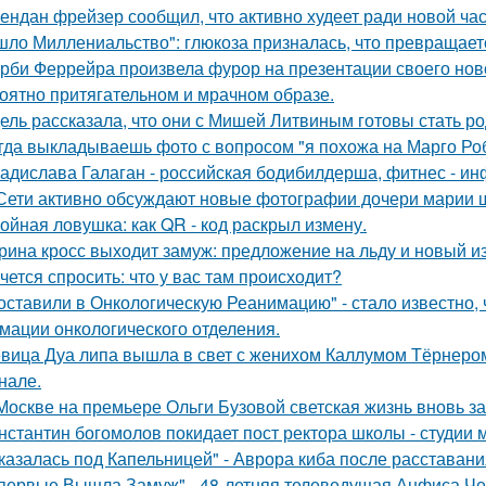
ендан фрейзер сообщил, что активно худеет ради новой час
шло Миллениальство": глюкоза призналась, что превращаетс
рби Феррейра произвела фурор на презентации своего ново
оятно притягательном и мрачном образе.
ель рассказала, что они с Мишей Литвиным готовы стать р
гда выкладываешь фото с вопросом "я похожа на Марго Ро
адислава Галаган - российская бодибилдерша, фитнес - ин
Сети активно обсуждают новые фотографии дочери марии 
ойная ловушка: как QR - код раскрыл измену.
рина кросс выходит замуж: предложение на льду и новый и
чется спросить: что у вас там происходит?
оставили в Онкологическую Реанимацию" - стало известно, 
мации онкологического отделения.
вица Дуа липа вышла в свет с женихом Каллумом Тёрнеро
нале.
Москве на премьере Ольги Бузовой светская жизнь вновь з
нстантин богомолов покидает пост ректора школы - студии м
казалась под Капельницей" - Аврора киба после расставани
первые Вышла Замуж" - 48-летняя телеведущая Анфиса Че