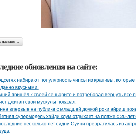
ь дальше →
ледние обновления на сайте:
оцсетях набирают популярность чипсы из крапивы, которые
данно вкусными.
ший пришёл к своей сеньорите и потребовал вернуть все п
ист джиган свои мускулы показал.
нна впервые на публике с младшей дочкой роки айриш поя
Летняя супермодель хайди клум отдыхает на пляже с 20-ле
последние несколько лет сидни Суини превратилась из актр
вуда.