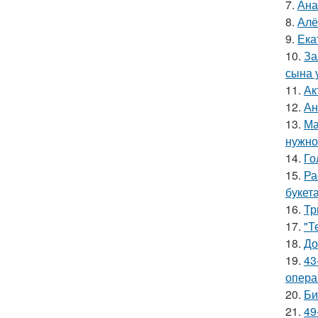
7.
Ана
8.
Алё
9.
Ека
10.
За
сына у
11.
Ак
12.
Ан
13.
Ма
нужно 
14.
Го
15.
Ра
букет
16.
Тр
17.
"Т
18.
До
19.
43
опера
20.
Би
21.
49