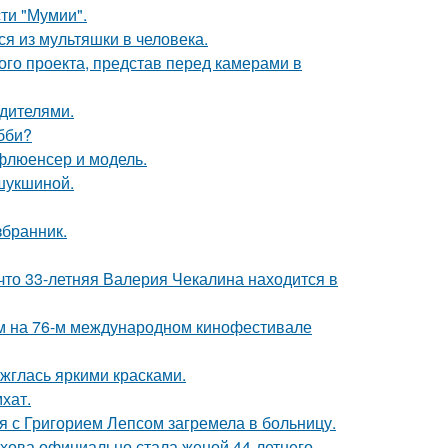
ти "Мумии".
я из мультяшки в человека.
го проекта, представ перед камерами в
одителями.
бби?
флюенсер и модель.
шукшиной.
збранник.
что 33-летняя Валерия Чекалина находится в
м на 76-м международном кинофестивале
ажглась яркими красками.
хат.
я с Григорием Лепсом загремела в больницу.
хова официально стала женой 44-летнего