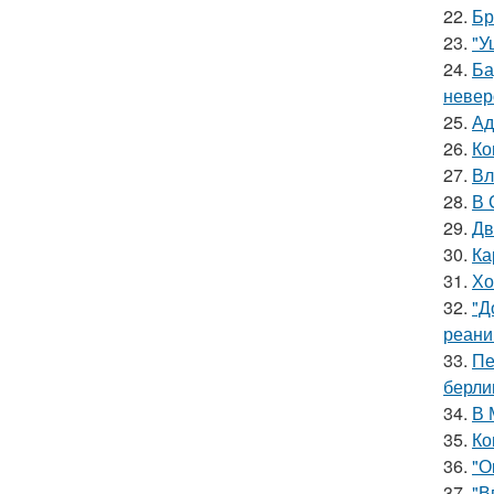
22.
Бр
23.
"У
24.
Ба
невер
25.
Ад
26.
Ко
27.
Вл
28.
В 
29.
Дв
30.
Ка
31.
Хо
32.
"Д
реани
33.
Пе
берли
34.
В 
35.
Ко
36.
"О
37.
"В