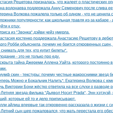
стасия Решетова призналась, что жалеет о пластических оп
на водонаева поддержала Анну Семенович после слива ее
терина Волкова пожалела только об одном - что не ценила 
ложники популярности: как школьная травля из-за кабаре -
йти к отцу.
триса из "Звонка" дэйви чейз умерла.
астасия костенко поддержала Анастасию Решетову в дебют
рго Робби объяснила, почему не боится откровенных сцен, в
снимать для тех, кто купит билеты".
лодание - это не только про еду.
скрыта тайна Джереми Аллена Уайта, которого постоянно 
ами.
иумф скин - текстуры: почему честные макроснимки звезд 
еперь Можно и Бокальчик Налить": Екатерина Волкова с юм
чь Виктории Бони жёстко ответила на все слухи о разводе 
-Летняя звезда фильма "Дьявол Носит Prada", Энн хэтэуэй
ций, которые ей то и дело приписывают.
лли айлиш впервые так откровенно рассказала о жизни с с
-Летний сын шер пожаловался, что мать перестала его обес