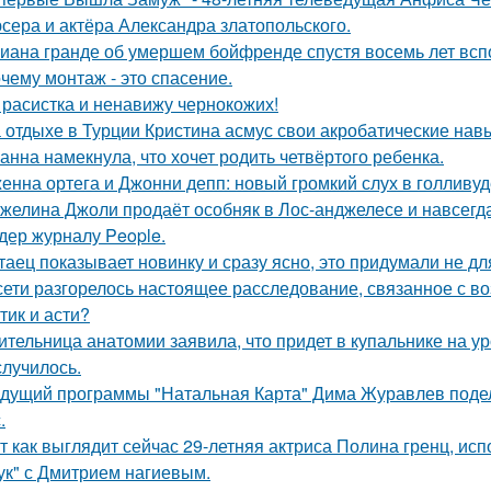
сера и актёра Александра златопольского.
иана гранде об умершем бойфренде спустя восемь лет всп
чему монтаж - это спасение.
 расистка и ненавижу чернокожих!
 отдыхе в Турции Кристина асмус свои акробатические на
анна намекнула, что хочет родить четвёртого ребенка.
енна ортега и Джонни депп: новый громкий слух в голливуд
желина Джоли продаёт особняк в Лос-анджелесе и навсегд
дер журналу People.
таец показывает новинку и сразу ясно, это придумали не дл
сети разгорелось настоящее расследование, связанное с в
тик и асти?
ительница анатомии заявила, что придет в купальнике на урок
случилось.
дущий программы "Натальная Карта" Дима Журавлев поделил
.
т как выглядит сейчас 29-летняя актриса Полина гренц, и
ук" с Дмитрием нагиевым.