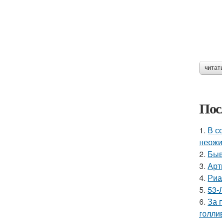
читат
Пос
1.
В с
неожи
2.
Быв
3.
Арт
4.
Риа
5.
53-
6.
За 
голли