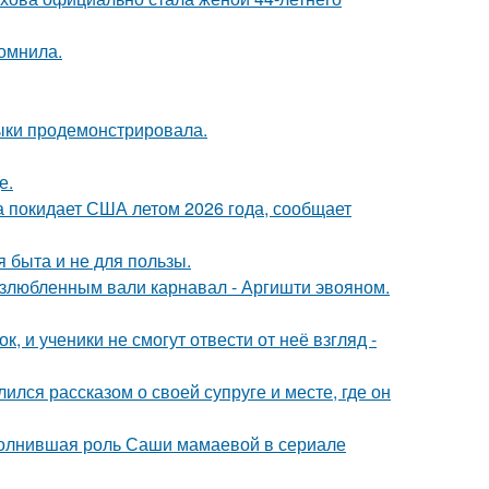
омнила.
выки продемонстрировала.
е.
а покидает США летом 2026 года, сообщает
я быта и не для пользы.
озлюбленным вали карнавал - Аргишти эвояном.
, и ученики не смогут отвести от неё взгляд -
ся рассказом о своей супруге и месте, где он
сполнившая роль Саши мамаевой в сериале