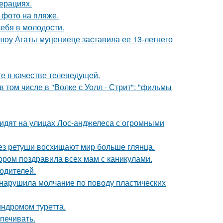
ерациях.
 фото на пляже.
себя в молодости.
 шоу Агаты муцениеце заставила ее 13-летнего
е в качестве телеведущей.
 том числе в "Волке с Уолл - Стрит": "фильмы
видят на улицах Лос-анджелеса с огромными
без ретуши восхищают мир больше глянца.
ором поздравила всех мам с каникулами.
родителей.
, нарушила молчание по поводу пластических
индромом туретта.
печивать.